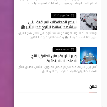
الدفاتر الامتحانية لجميع مواد مرحلة الثالث المتوسط باستثنا…
09 فبراير 2020
اليكم المحافظات العراقية التي
ستشهد تساقط للثلوج غدا الاثنين🥶
توقعت هيئة الانواء الجوية عن تساقط ثلوج في بعض مدن العراق
من بينها العاصمة بغداد ⁦🌨️⁩ واضافت الهيئة ان غدا الاثنين …
25 مايو 2026
وزير التربية يعلن انطلاق نتائج
الامتحانات الابتدائية
أعلن وزير التربية عبد الكريم عبطان الجبوري، الاثنين، انطلاق نتائج
الامتحانات الوزارية للدراسة الابتدائية/ الدور الأول…
اعلان