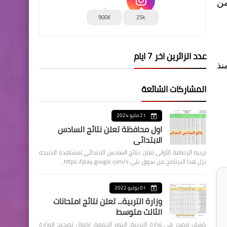
من
900K
25k
عدد الزائرين اخر 7 ايام
نذ
المشاركات الشائعة
21 مايو 2024
اول محافظة تعلن نتائج السادس
الابتدائي
تربية الرصافة الأولى تعلن نتائج السادس الابتدائي لمشاهدة النتيجة
نزل هذا البرنامج من سوق بلي https://play.google.com/s…
01 يوليو 2022
وزارة التربية... تعلن نتائج امتحانات
الثالث متوسط
كشف مصدر في وزارة التربية، اليوم الجمعة، اكمال تصحيح الوزارة