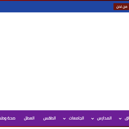
من نحن
اق
المدارس
الجامعات
الطقس
العطل
صحة وطب