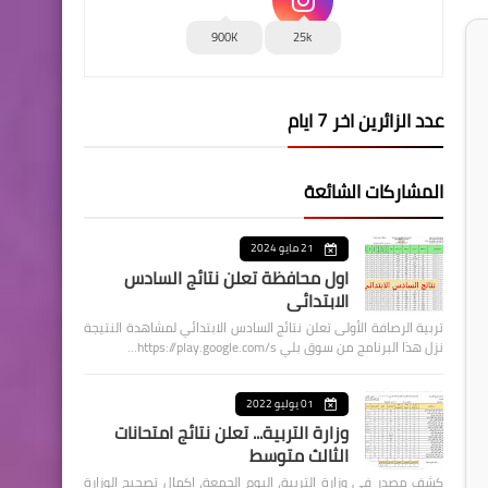
900K
25k
عدد الزائرين اخر 7 ايام
المشاركات الشائعة
21 مايو 2024
اول محافظة تعلن نتائج السادس
الابتدائي
تربية الرصافة الأولى تعلن نتائج السادس الابتدائي لمشاهدة النتيجة
نزل هذا البرنامج من سوق بلي https://play.google.com/s…
01 يوليو 2022
وزارة التربية... تعلن نتائج امتحانات
الثالث متوسط
كشف مصدر في وزارة التربية، اليوم الجمعة، اكمال تصحيح الوزارة