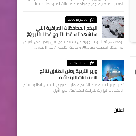
الدفاتر الامتحانية لجميع مواد مرحلة الثالث المتوسط باستثنا…
09 فبراير 2020
اليكم المحافظات العراقية التي
ستشهد تساقط للثلوج غدا الاثنين🥶
توقعت هيئة الانواء الجوية عن تساقط ثلوج في بعض مدن العراق
من بينها العاصمة بغداد ⁦🌨️⁩ واضافت الهيئة ان غدا الاثنين …
25 مايو 2026
وزير التربية يعلن انطلاق نتائج
الامتحانات الابتدائية
أعلن وزير التربية عبد الكريم عبطان الجبوري، الاثنين، انطلاق نتائج
الامتحانات الوزارية للدراسة الابتدائية/ الدور الأول…
اعلان