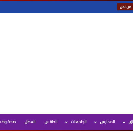
من نحن
اق
المدارس
الجامعات
الطقس
العطل
صحة وطب