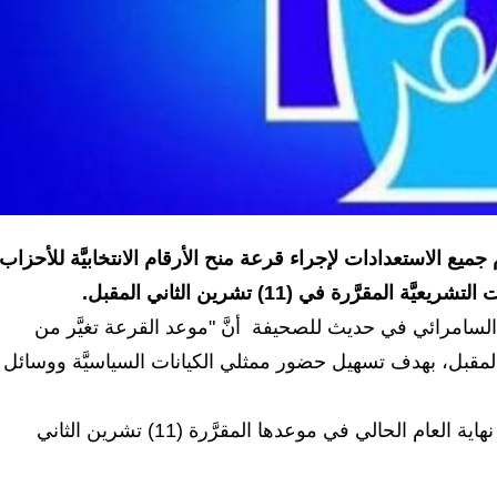
م جميع الاستعدادات لإجراء قرعة منح الأرقام الانتخابيَّة للأحزاب
رَّرة في (11) تشرين الثاني المقبل.
ال السامرائي في حديث للصحيفة أنَّ "موعد القرعة تغيَّر من
لسبت المقبل، بهدف تسهيل حضور ممثلي الكيانات السياسيَّة ووسائل
يشار الى الانتخابات النيابية التشريعية المقبلة ستقام نهاية العام الحالي في موعدها المقرَّرة (11) تشرين الثاني