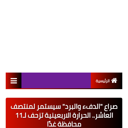
الرئيسية
التعيينات
صراع "الدفء والبرد" سيستمر لمنتصف
اخبار القطاع العام
العاشر.. الحرارة الاربعينية تزحف لـ11
اخبار القطاع الخاص
محافظة غدًا