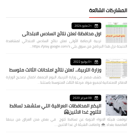
المشاركات الشائعة
21 مايو 2024
اول محافظة تعلن نتائج السادس الابتدائي
تربية الرصافة الأولى تعلن نتائج السادس الابتدائي لمشاهدة
النتيجة نزل هذا البرنامج من سوق بلي https://play.google.com/s…
01 يوليو 2022
وزارة التربية... تعلن نتائج امتحانات الثالث متوسط
كشف مصدر في وزارة التربية، اليوم الجمعة، اكمال تصحيح الوزارة
الدفاتر الامتحانية لجميع مواد مرحلة الثالث المتوسط باستثنا…
09 فبراير 2020
اليكم المحافظات العراقية التي ستشهد تساقط
للثلوج غدا الاثنين🥶
توقعت هيئة الانواء الجوية عن تساقط ثلوج في بعض مدن العراق من بينها
العاصمة بغداد ⁦🌨️⁩ واضافت الهيئة ان غدا الاثنين …