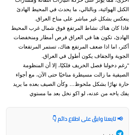
المرحلة الاعدادية
الكتل الهوائية، وبالتالي، ما يحدث في المحيط الهادئ
ملازم دراسية
ينعكس بشكل غير مباشر على مناخ العراق.
فاذا كان هناك نشاط المرتفع فوق شمال غرب المحيط
المرحلة الابتدائية
الهادئ، تكون هنا في العراق فرص أمطار ومنخفضات
المرحلة المتوسطة
أكثر، اما اذا ضعف المرتفع هناك، تستمر المرتفعات
الجوية والجفاف يكون أطول في العراق.
المرحلة الاعدادية
"رغم دخولنا فصل الخريف فلكيًا، إلا أن المنظومة
دروس
الصيفية ما زالت مسيطرة مناخيًا حتى الآن، مع أجواء
حارة نهارًا بشكل ملحوظ… وكأن الصيف بعده ما يريد
المرحلة الابتدائية
يفك ياخه من عدنه، لو اكو نخل بعد ما مستوي
المرحلة المتوسطة
المرحلة الاعدادية
📢 تابعنا وابقَ على اطلاع دائم 👇
مواضيع انشاء