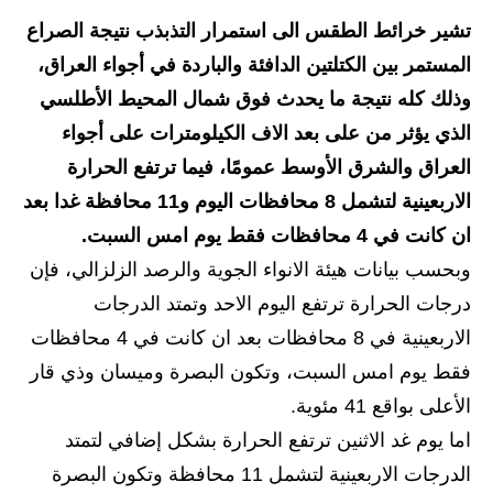
تشير خرائط الطقس الى استمرار التذبذب نتيجة الصراع
الاخبار الاقتصادية
المستمر بين الكتلتين الدافئة والباردة في أجواء العراق،
الاخبار الرياضية
وذلك كله نتيجة ما يحدث فوق شمال المحيط الأطلسي
الذي يؤثر من على بعد الاف الكيلومترات على أجواء
المدارس
العراق والشرق الأوسط عمومًا، فيما ترتفع الحرارة
اخبار وقرارات وزارة التربية
الاربعينية لتشمل 8 محافظات اليوم و11 محافظة غدا بعد
ان كانت في 4 محافظات فقط يوم امس السبت.
نتائج الامتحانات
وبحسب بيانات هيئة الانواء الجوية والرصد الزلزالي، فإن
المرحلة الابتدائية
درجات الحرارة ترتفع اليوم الاحد وتمتد الدرجات
الاربعينية في 8 محافظات بعد ان كانت في 4 محافظات
المرحلة المتوسطة
فقط يوم امس السبت، وتكون البصرة وميسان وذي قار
المرحلة الاعدادية
الأعلى بواقع 41 مئوية.
اما يوم غد الاثنين ترتفع الحرارة بشكل إضافي لتمتد
اسئلة وزارية
الدرجات الاربعينية لتشمل 11 محافظة وتكون البصرة