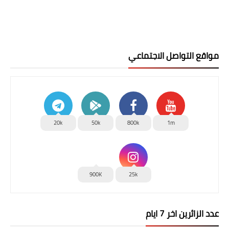
مواقع التواصل الاجتماعي
20k
50k
800k
1m
900K
25k
عدد الزائرين اخر 7 ايام