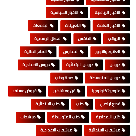
الاخبار الرياضية
الاخبار السياسية
الاخبار العامة
التعيينات
الجامعات
الرواتب
الطقس
العطل الرسمية
العقود والاجور
المدارس
المنح المالية
دروس
دروس الابتدائية
دروس الاعدادية
دروس المتوسطة
صحة وطب
علوم وتكنولوجيا
فن ومشاهير
قروض وسلف
قطع اراضي
كتب
كتب الابتدائية
كتب الاعدادية
كتب المتوسطة
مرشحات
مرشحات الابتدائية
مرشحات الاعدادية