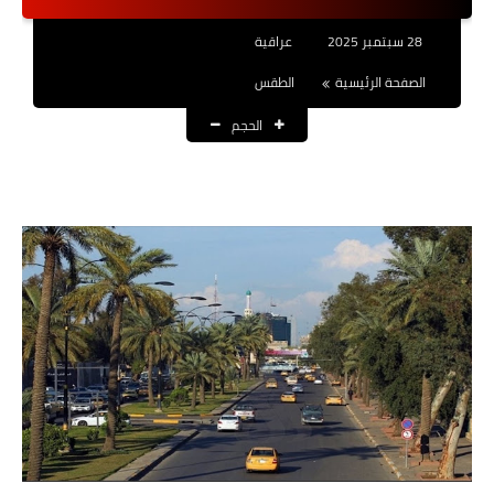
نتائج التعيينات
28 سبتمبر 2025
عراقية
العقود والاجور اليومية
الصفحة الرئيسية
الطقس
الحجم
الرواتب والقروض
الرواتب
القروض والسلف
المنح المالية
قطع الاراضي
اخبار العراق
الاخبار السياسية
الاخبار الامنية