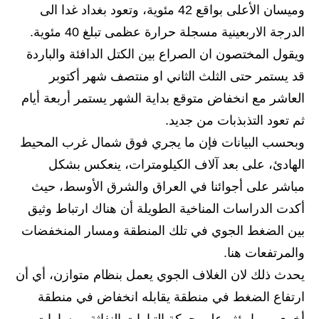
المرحلة الابتدائية
وميسان الأعلى بواقع 42 مئوية، وتعود بغداد غدا الى
الدرجة الاربعينية مسجلة حرارة عظمى تبلغ 40 مئوية.
المرحلة المتوسطة
ويقول المختصون ان الصراع بين الكتل الدافئة والباردة
المرحلة الاعدادية
قد يستمر حتى الثلث الثاني او منتصف شهر أكتوبر
مرشحات
العاشر مع انخفاض متوقع بداية الشهر يستمر أربعة أيام
ثم تعود التذبذبات من جديد.
المرحلة الابتدائية
وبحسب البيانات فإن ما يجري فوق شمال غرب المحيط
المرحلة المتوسطة
الهادئ، على بعد آلاف الكيلومترات، ينعكس بشكل
مباشر على أجوائنا في العراق والشرق الأوسط، حيث
المرحلة الاعدادية
أكدت الدراسات المناخية الطويلة أن هناك ارتباط وثيق
كتب مدرسية
بين الضغط الجوي في تلك المنطقة ومسار المنخفضات
والمرتفعات هنا.
المرحلة الابتدائية
يحدث ذلك لان الغلاف الجوي يعمل بنظام متوازن، أي أن
المرحلة المتوسطة
ارتفاع الضغط في منطقة يقابله انخفاض في منطقة
أخرى، مما يؤثر على حركة التيارات النفاثة ومسارات