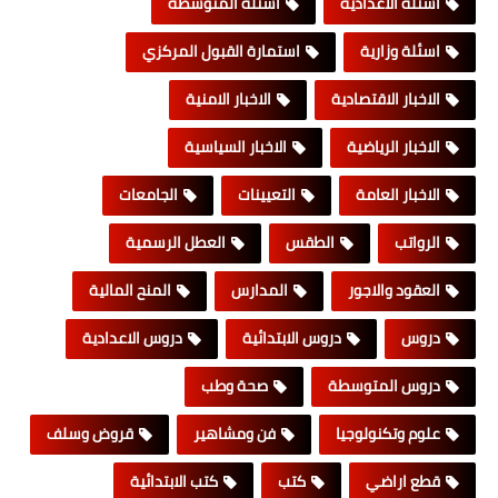
اسئلة الاعدادية
اسئلة المتوسطة
اسئلة وزارية
استمارة القبول المركزي
الاخبار الاقتصادية
الاخبار الامنية
الاخبار الرياضية
الاخبار السياسية
الاخبار العامة
التعيينات
الجامعات
الرواتب
الطقس
العطل الرسمية
العقود والاجور
المدارس
المنح المالية
دروس
دروس الابتدائية
دروس الاعدادية
دروس المتوسطة
صحة وطب
علوم وتكنولوجيا
فن ومشاهير
قروض وسلف
قطع اراضي
كتب
كتب الابتدائية