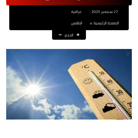
نتائج التعيينات
27 سبتمبر 2025
عراقية
العقود والاجور اليومية
الصفحة الرئيسية
الطقس
الحجم
الرواتب والقروض
الرواتب
القروض والسلف
المنح المالية
قطع الاراضي
اخبار العراق
الاخبار السياسية
الاخبار الامنية