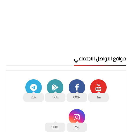
مواقع التواصل الاجتماعي
20k
50k
800k
1m
900K
25k