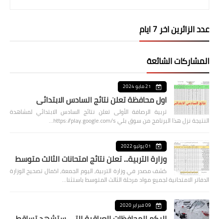
عدد الزائرين اخر 7 ايام
المشاركات الشائعة
21 مايو 2024
اول محافظة تعلن نتائج السادس الابتدائي
تربية الرصافة الأولى تعلن نتائج السادس الابتدائي لمشاهدة
النتيجة نزل هذا البرنامج من سوق بلي https://play.google.com/s…
01 يوليو 2022
وزارة التربية... تعلن نتائج امتحانات الثالث متوسط
كشف مصدر في وزارة التربية، اليوم الجمعة، اكمال تصحيح الوزارة
الدفاتر الامتحانية لجميع مواد مرحلة الثالث المتوسط باستثنا…
09 فبراير 2020
اليكم المحافظات العراقية التي ستشهد تساقط