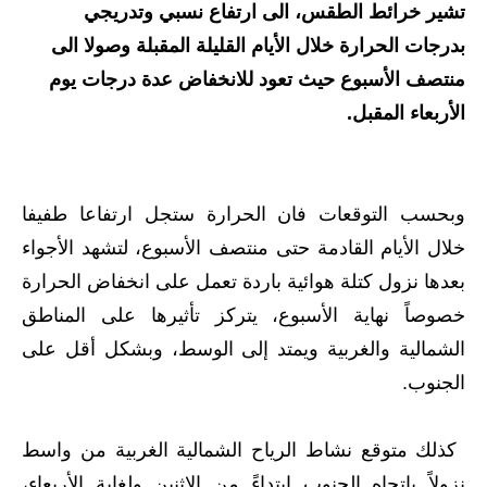
تشير خرائط الطقس، الى ارتفاع نسبي وتدريجي
الاخبار الاقتصادية
بدرجات الحرارة خلال الأيام القليلة المقبلة وصولا الى
منتصف الأسبوع حيث تعود للانخفاض عدة درجات يوم
الاخبار الرياضية
الأربعاء المقبل.
المدارس
اخبار وقرارات وزارة التربية
وبحسب التوقعات فان الحرارة ستجل ارتفاعا طفيفا
نتائج الامتحانات
خلال الأيام القادمة حتى منتصف الأسبوع، لتشهد الأجواء
بعدها نزول كتلة هوائية باردة تعمل على انخفاض الحرارة
المرحلة الابتدائية
خصوصاً نهاية الأسبوع، يتركز تأثيرها على المناطق
المرحلة المتوسطة
الشمالية والغربية ويمتد إلى الوسط، وبشكل أقل على
الجنوب
.
المرحلة الاعدادية
اسئلة وزارية
كذلك متوقع نشاط الرياح الشمالية الغربية من واسط
نزولاً باتجاه الجنوب ابتداءً من الاثنين ولغاية الأربعاء،