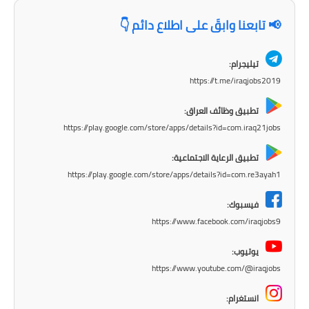
المرحلة الاعدادية
📢 تابعنا وابقَ على اطلاع دائم 👇
ملازم دراسية
تيليجرام:
المرحلة الابتدائية
https://t.me/iraqjobs2019
المرحلة المتوسطة
تطبيق وظائف العراق:
https://play.google.com/store/apps/details?id=com.iraq21jobs
المرحلة الاعدادية
تطبيق الرعاية الاجتماعية:
دروس
https://play.google.com/store/apps/details?id=com.re3ayah1
المرحلة الابتدائية
فيسبوك:
https://www.facebook.com/iraqjobs9
المرحلة المتوسطة
يوتيوب:
المرحلة الاعدادية
https://www.youtube.com/@iraqjobs
مواضيع انشاء
انستغرام: