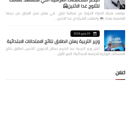
للثلوج غدا الاثنين🥶
توقعت هيئة الانواء الجوية عن تساقط ثلوج في بعض مدن العراق من بينها
العاصمة بغداد ⁦🌨️⁩ واضافت الهيئة ان غدا الاثنين …
25 مايو 2026
وزير التربية يعلن انطلاق نتائج الامتحانات الابتدائية
أعلن وزير التربية عبد الكريم عبطان الجبوري، الاثنين، انطلاق نتائج
الامتحانات الوزارية للدراسة الابتدائية/ الدور الأول…
اعلان