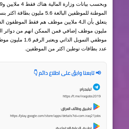
مليون موظف إضافي فمن الممكن انهم من دوائر التم
موظفي التمويل الذ
عدد بطاقات توطين اكثر من الموظفين.
📢 تابعنا وابقَ على اطلاع دائم 👇
تيليجرام:
https://t.me/iraqjobs2019
تطبيق وظائف العراق:
https://play.google.com/store/apps/details?id=com.iraq21jobs
تطبيق الرعاية الاجتماعية: