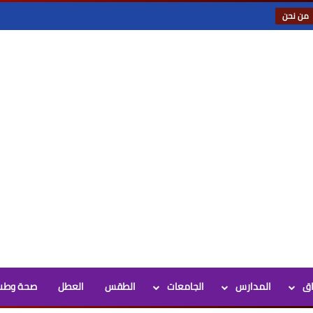
من نحن
اق
المدارس
الجامعات
الطقس
العطل
صحة وطب