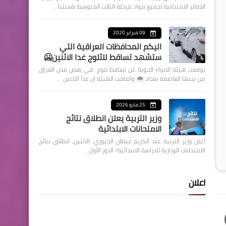
الدفاتر الامتحانية لجميع مواد مرحلة الثالث المتوسط باستثنا…
09 فبراير 2020
اليكم المحافظات العراقية التي
ستشهد تساقط للثلوج غدا الاثنين🥶
توقعت هيئة الانواء الجوية عن تساقط ثلوج في بعض مدن العراق
من بينها العاصمة بغداد ⁦🌨️⁩ واضافت الهيئة ان غدا الاثنين …
25 مايو 2026
وزير التربية يعلن انطلاق نتائج
الامتحانات الابتدائية
أعلن وزير التربية عبد الكريم عبطان الجبوري، الاثنين، انطلاق نتائج
الامتحانات الوزارية للدراسة الابتدائية/ الدور الأول…
اعلان