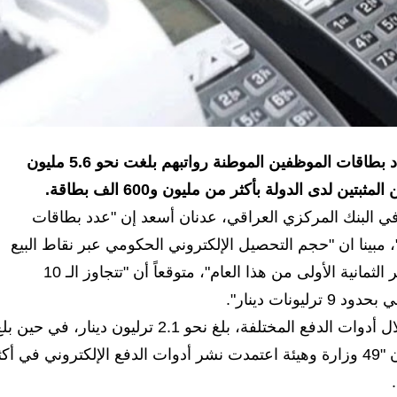
كشف البنك المركزي العراقي، اليوم الأربعاء، ان عدد بطاقات الموظفين الموطنة رواتبهم بلغت نحو 5.6 مليون
دى الدولة بأكثر من مليون و600 الف بطاقة.
في البنك المركزي العراقي، عدنان أسعد إن "عدد بطاقات
 إلى نحو 5.6 ملايين بطاقة"، مبينا ان "حجم التحصيل الإلكتروني الحكومي عبر نقاط البيع
حتى الآن، بلغ أكثر من 6.8 تريليونات دينار في الأشهر الثمانية الأولى من هذا العام"، متوقعاً أن "تتجاوز الـ 10
نات دينار".
وبين أن "إجمالي الجباية الحكومية الإلكترونية من خلال أدوات الدفع المختلفة، بلغ نحو 2.1 ترليون دينار، في حين
خلال العام الماضي بحدود 322 مليار دينار"، منوهاً بأن "49 وزارة وهيئة اعتمدت نشر أدوات الدفع الإلكتروني في أ