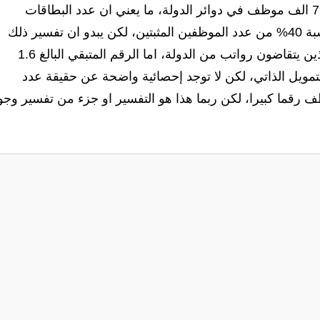
وبحسب بيانات وزارة المالية هناك فقط 4 ملايين و79 الف موظف في دوائر الدولة، ما يعني ان عدد البطاقات
الموطنة للموظفين البالغة 5.6 مليون بطاقة اكثر بنسبة 40% من عدد الموظفين المثبتين، لكن يبدو ان تفسير ذلك
يتعلق بأن الـ4 ملايين موظف هم فقط الموظفون الذين يتقاضون رواتب من الدولة، اما الرقم المتبقي البالغ 1.6
ويل الذاتي، لكن لا توجد إحصائية واضحة عن حقيقة عدد
اتي ويعتبر الرقم 1.6 مليون موظف رقما كبيرا، لكن ربما هذا هو التفسير او جزء من تفسير وج