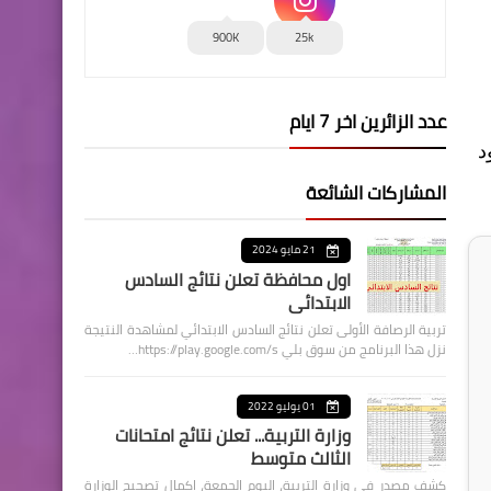
900K
25k
عدد الزائرين اخر 7 ايام
ود
المشاركات الشائعة
21 مايو 2024
اول محافظة تعلن نتائج السادس
الابتدائي
تربية الرصافة الأولى تعلن نتائج السادس الابتدائي لمشاهدة النتيجة
نزل هذا البرنامج من سوق بلي https://play.google.com/s…
01 يوليو 2022
وزارة التربية... تعلن نتائج امتحانات
الثالث متوسط
كشف مصدر في وزارة التربية، اليوم الجمعة، اكمال تصحيح الوزارة