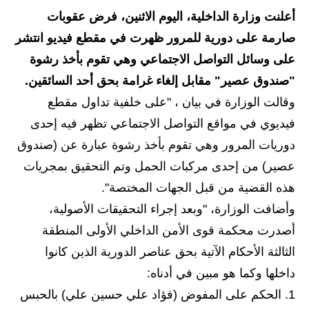
أعلنت وزارة الداخلية، اليوم الاثنين، فرض عقوبات
الاخبار الاقتصادية
صارمة على دورية للمرور ظهرت في مقطع فيديو انتشر
الاخبار الرياضية
على وسائل التواصل الاجتماعي وهي تقوم بأخذ رشوة
"صندوق عصير" مقابل إلغاء غرامة بحق أحد السائقين.
المدارس
وقالت الوزارة في بيان ، "على خلفية تداول مقطع
اخبار وقرارات وزارة التربية
فيديوي في مواقع التواصل الاجتماعي تظهر فيه إحدى
دوريات المرور وهي تقوم بأخذ رشوة عبارة عن (صندوق
نتائج الامتحانات
عصير) من إحدى مركبات الحمل وتم التحقيق بمجريات
المرحلة الابتدائية
هذه القضية من قبل الجهات المختصة".
وأضافت الوزارة، "وبعد إجراء التحقيقات الأصولية،
المرحلة المتوسطة
أصدرت محكمة قوى الأمن الداخلي الأولى المنطقة
المرحلة الاعدادية
الثالثة الأحكام الآتية بحق عناصر الدورية الذين كانوا
داخلها وكما هو مبين في أدناه:
اسئلة وزارية
1. الحكم على المفوض (فؤاد علي حسين علي) بالحبس