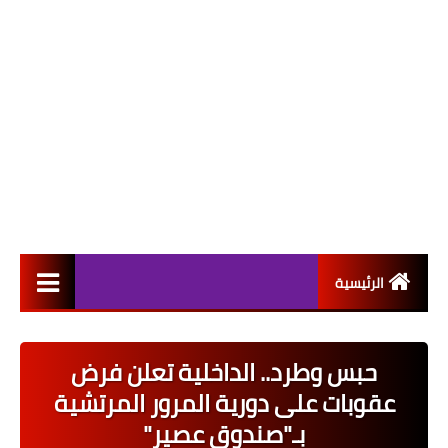
الرئيسية
التعيينات
حبس وطرد.. الداخلية تعلن فرض
اخبار القطاع العام
عقوبات على دورية المرور المرتشية
اخبار القطاع الخاص
بـ"صندوق عصير"