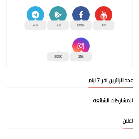
20k
50k
800k
1m
900K
25k
عدد الزائرين اخر 7 ايام
المشاركات الشائعة
اعلان