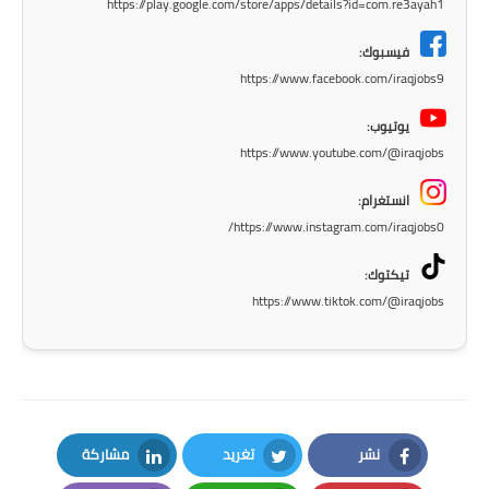
https://play.google.com/store/apps/details?id=com.re3ayah1
المرحلة الابتدائية
فيسبوك:
المرحلة المتوسطة
https://www.facebook.com/iraqjobs9
يوتيوب:
المرحلة الاعدادية
https://www.youtube.com/@iraqjobs
الجامعات
انستغرام:
https://www.instagram.com/iraqjobs0/
اخبار وقرارات وزارة التعليم
العالي
تيكتوك:
https://www.tiktok.com/@iraqjobs
استمارة القبول المركزي
نتائج القبول المركزي
الطقس
العطل
نشر
تغريد
مشاركة
LinkedIn
Twitter
Facebook