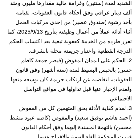
المرحلة الابتدائية
الشديد لمدة (سنتين) وغرامة مالية مقدارها مليون ومئة
ألف دينار عراقي وفق أحكام قانون العقوبات، لقيامه
المرحلة المتوسطة
بأخذ رشوة (صندوق عصير) من إحدى مركبات الحمل
المرحلة الاعدادية
أثناء أدائه عملاً من أعمال وظيفته بتأريخ 2025/9/13، كما
تقرر طرده من الخدمة كعقوبة تبعية بعد اكتساب الحكم
مرشحات
الدرجة القطعية واعتبار جريمته مخلة بالشرف.
المرحلة الابتدائية
2. الحكم على المدان المفوض (قيصر جمعة كاظم
حسن) بالحبس البسيط لمدة (ستة أشهر) وفق قانون
المرحلة المتوسطة
العقوبات، لتغاضيه عن ارتكاب جريمة كان بوسعه منعها
المرحلة الاعدادية
ولعدم الإخبار عنها قبل تداولها في مواقع التواصل
الاجتماعي.
كتب مدرسية
3. لعدم كفاية الأدلة بحق المتهمين كل من المفوض
المرحلة الابتدائية
(احمد هاشم توفيق سعيد) والمفوض (كاظم عبود مشط
محسن) بالتهمة المسندة إليهما وفق أحكام القانون
المرحلة المتوسطة
قررت المحكمة إلغاء التهمة والإفراج عنهما.