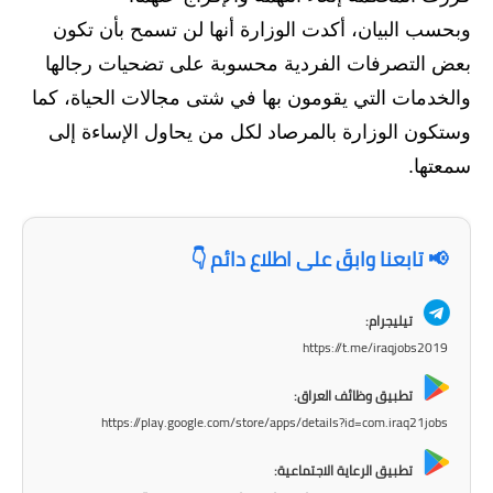
المرحلة الاعدادية
وبحسب البيان، أكدت الوزارة أنها لن تسمح بأن تكون
ملازم دراسية
بعض التصرفات الفردية محسوبة على تضحيات رجالها
والخدمات التي يقومون بها في شتى مجالات الحياة، كما
المرحلة الابتدائية
وستكون الوزارة بالمرصاد لكل من يحاول الإساءة إلى
المرحلة المتوسطة
سمعتها.
المرحلة الاعدادية
📢 تابعنا وابقَ على اطلاع دائم 👇
دروس
المرحلة الابتدائية
تيليجرام:
https://t.me/iraqjobs2019
المرحلة المتوسطة
تطبيق وظائف العراق:
المرحلة الاعدادية
https://play.google.com/store/apps/details?id=com.iraq21jobs
مواضيع انشاء
تطبيق الرعاية الاجتماعية: