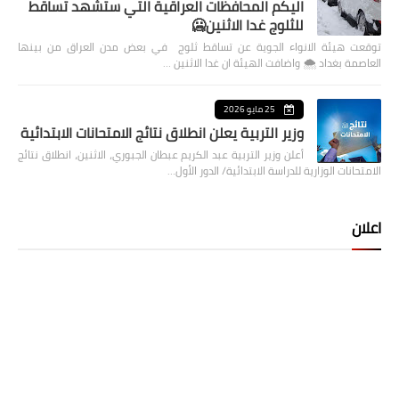
اليكم المحافظات العراقية التي ستشهد تساقط
للثلوج غدا الاثنين🥶
توقعت هيئة الانواء الجوية عن تساقط ثلوج في بعض مدن العراق من بينها
العاصمة بغداد ⁦🌨️⁩ واضافت الهيئة ان غدا الاثنين …
25 مايو 2026
وزير التربية يعلن انطلاق نتائج الامتحانات الابتدائية
أعلن وزير التربية عبد الكريم عبطان الجبوري، الاثنين، انطلاق نتائج
الامتحانات الوزارية للدراسة الابتدائية/ الدور الأول…
اعلان