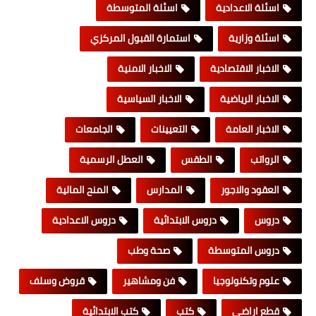
اسئلة الاعدادية
اسئلة المتوسطة
اسئلة وزارية
استمارة القبول المركزي
الاخبار الاقتصادية
الاخبار الامنية
الاخبار الرياضية
الاخبار السياسية
الاخبار العامة
التعيينات
الجامعات
الرواتب
الطقس
العطل الرسمية
العقود والاجور
المدارس
المنح المالية
دروس
دروس الابتدائية
دروس الاعدادية
دروس المتوسطة
صحة وطب
علوم وتكنولوجيا
فن ومشاهير
قروض وسلف
قطع اراضي
كتب
كتب الابتدائية