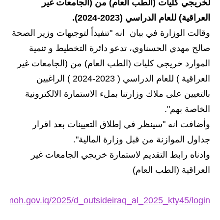
لخريجي كليات (الطب العام) من (الجامعات غير
الاخبار الاقتصادية
العراقية) للعام الدراسي (2023-2024).
وقالت الوزارة في بيان انه "تنفيذاً لتوجيهات وزير الصحة
الاخبار الرياضية
صالح مهدي الحسناوي، تدعو دائرة التخطيط و تنمية
المدارس
الموارد خريجي كليات (الطب العام) من (الجامعات غير
العراقية ) للعام الدراسي ( 2023-2024 ) الراغبين
اخبار وقرارات وزارة التربية
بالتعيين على ملاك وزارتنا بملء الاستمارة الالكترونية
نتائج الامتحانات
الخاصة بهم".
وأضافت انه "سينظر في إطلاق التعيينات بعد اقرار
المرحلة الابتدائية
جداول الموازنة من قبل وزارة المالية".
المرحلة المتوسطة
وادناه رابط التقديم لاستمارة خريجي الجامعات غير
العراقية (الطب العام)
المرحلة الاعدادية
اسئلة وزارية
oft.moh.gov.iq/2025/d_outsideiraq_al_2025_kty45/login