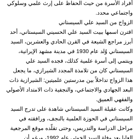
المرحلة الابتدائية
أفراد الأسرة من حيث الحفاظ على إرث علمي وسلوكي
واجتماعي محدد.
المرحلة المتوسطة
الزواج من السيد علي السيستاني
المرحلة الاعدادية
اقترن اسمها ببيت السيد علي الحسيني السيستاني، أحد
أبرز مراجع الشيعة في القرن الحادي والعشرين، السيد
مرشحات
السيستاني وُلد عام 1930 في مدينة مشهد الإيرانية،
المرحلة الابتدائية
وينتمي إلى أسرة علمية كذلك، فجده السيد علي
السيستاني كان من تلامذة المجدد الشيرازي، ما يجعل
المرحلة المتوسطة
هذا الزواج تداخلاً بين مدرستين علميتين: الشيرازية ذات
المرحلة الاعدادية
البعد الجهادي والاجتماعي، والنجفية ذات الامتداد الأصولي
والفقهي العميق.
كتب مدرسية
وكانت عقيلة السيد السيستاني شاهدة على تدرج السيد
المرحلة الابتدائية
السيستاني في الحوزة العلمية بالنجف، ورافقته في
مراحل الدراسة والتدريس، وحتى تقلّده موقع المرجعية
المرحلة المتوسطة
العليا بعد وفاة السيد الخوئي عام 1992، ورغم أن