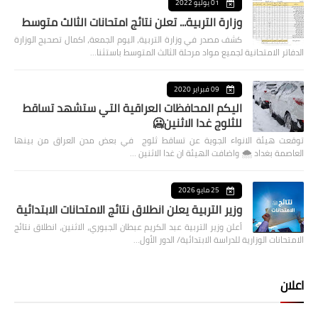
01 يوليو 2022
وزارة التربية... تعلن نتائج امتحانات الثالث متوسط
كشف مصدر في وزارة التربية، اليوم الجمعة، اكمال تصحيح الوزارة
الدفاتر الامتحانية لجميع مواد مرحلة الثالث المتوسط باستثنا…
09 فبراير 2020
اليكم المحافظات العراقية التي ستشهد تساقط
للثلوج غدا الاثنين🥶
توقعت هيئة الانواء الجوية عن تساقط ثلوج في بعض مدن العراق من بينها
العاصمة بغداد ⁦🌨️⁩ واضافت الهيئة ان غدا الاثنين …
25 مايو 2026
وزير التربية يعلن انطلاق نتائج الامتحانات الابتدائية
أعلن وزير التربية عبد الكريم عبطان الجبوري، الاثنين، انطلاق نتائج
الامتحانات الوزارية للدراسة الابتدائية/ الدور الأول…
اعلان