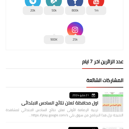
20k
50k
800k
1m
900K
25k
عدد الزائرين اخر 7 ايام
المشاركات الشائعة
21 مايو 2024
اول محافظة تعلن نتائج السادس الابتدائي
تربية الرصافة الأولى تعلن نتائج السادس الابتدائي لمشاهدة
النتيجة نزل هذا البرنامج من سوق بلي https://play.google.com/s…