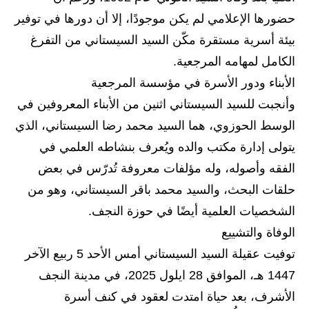
المرحلة الاعدادية
حضورها الإعلامي لم يكن موجودًا، إلا أن دورها في توفير
ملازم دراسية
بيئة أسرية مستقرة مكّن السيد السيستاني من التفرغ
الكامل لمهامه المرجعية.
المرحلة الابتدائية
الأبناء ودور الأسرة في مؤسسة المرجعية
المرحلة المتوسطة
وأنجبت للسيد السيستاني اثنين من الأبناء المعروفين في
الوسط الحوزوي، هما السيد محمد رضا السيستاني، الذي
المرحلة الاعدادية
يتولى إدارة مكتب والده ويُعرف بنشاطه العلمي في
دروس
الفقه وأصوله، وله مؤلفات معروفة تُدرّس في بعض
حلقات البحث، والسيد محمد باقر السيستاني، وهو من
المرحلة الابتدائية
الشخصيات العلمية أيضًا في حوزة النجف.
المرحلة المتوسطة
الوفاة والتشييع
توفيت عقيلة السيد السيستاني أمس الأحد 5 ربيع الآخر
المرحلة الاعدادية
1447 هـ، الموافق 28 ايلول 2025، في مدينة النجف
مواضيع انشاء
الأشرف، بعد حياة امتدت لعقود في كنف أسرة