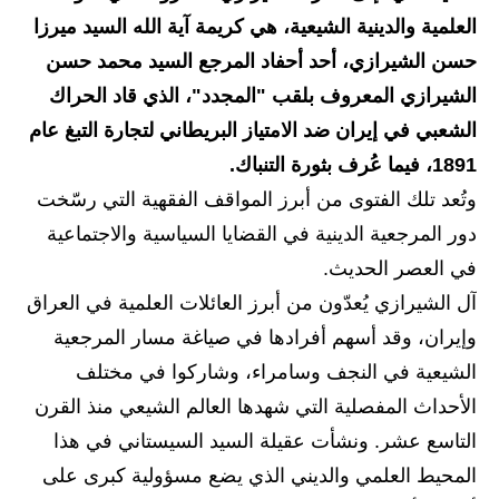
العلمية والدينية الشيعية، هي كريمة آية الله السيد ميرزا
الاخبار الاقتصادية
حسن الشيرازي، أحد أحفاد المرجع السيد محمد حسن
الاخبار الرياضية
الشيرازي المعروف بلقب "المجدد"، الذي قاد الحراك
الشعبي في إيران ضد الامتياز البريطاني لتجارة التبغ عام
المدارس
1891، فيما عُرف بثورة التنباك.
اخبار وقرارات وزارة التربية
وتُعد تلك الفتوى من أبرز المواقف الفقهية التي رسّخت
دور المرجعية الدينية في القضايا السياسية والاجتماعية
نتائج الامتحانات
في العصر الحديث.
المرحلة الابتدائية
آل الشيرازي يُعدّون من أبرز العائلات العلمية في العراق
وإيران، وقد أسهم أفرادها في صياغة مسار المرجعية
المرحلة المتوسطة
الشيعية في النجف وسامراء، وشاركوا في مختلف
المرحلة الاعدادية
الأحداث المفصلية التي شهدها العالم الشيعي منذ القرن
التاسع عشر. ونشأت عقيلة السيد السيستاني في هذا
اسئلة وزارية
المحيط العلمي والديني الذي يضع مسؤولية كبرى على