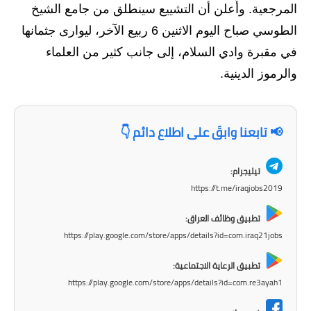
المرجعية. وأُعلن أن التشييع سينطلق من جامع الشيخ
المرحلة الابتدائية
الطوسي صباح اليوم الاثنين 6 ربيع الآخر، ليوارى جثمانها
المرحلة المتوسطة
في مقبرة وادي السلام، إلى جانب كثير من العلماء
والرموز الدينية.
المرحلة الاعدادية
الجامعات
📢 تابعنا وابقَ على اطلاع دائم 👇
اخبار وقرارات وزارة التعليم
العالي
تيليجرام:
https://t.me/iraqjobs2019
استمارة القبول المركزي
تطبيق وظائف العراق:
نتائج القبول المركزي
https://play.google.com/store/apps/details?id=com.iraq21jobs
الطقس
تطبيق الرعاية الاجتماعية:
https://play.google.com/store/apps/details?id=com.re3ayah1
العطل