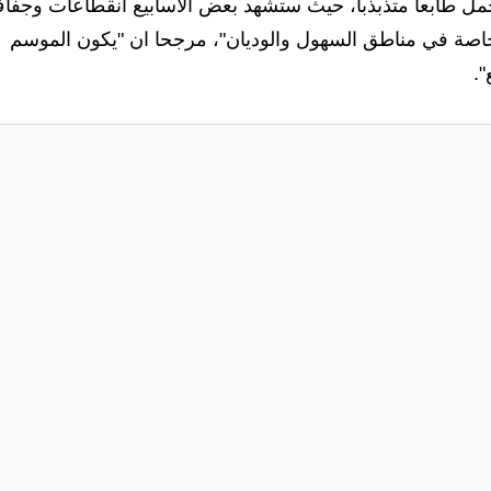
"يكون الموسم المطري 2025-2026 قد يحمل طابعاً متذبذباً، حيث ستشهد بعض الأسابيع انقطاعات وجف
 خاصة في مناطق السهول والوديان"، مرجحا ان "يكون الموسم
".