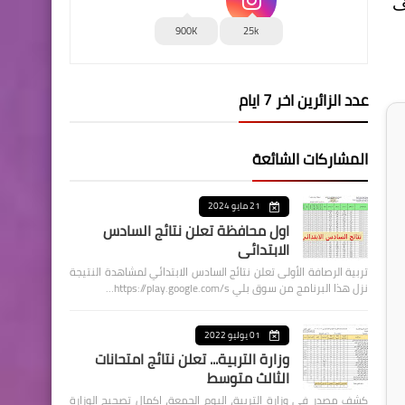
اف
900K
25k
عدد الزائرين اخر 7 ايام
المشاركات الشائعة
21 مايو 2024
اول محافظة تعلن نتائج السادس
الابتدائي
تربية الرصافة الأولى تعلن نتائج السادس الابتدائي لمشاهدة النتيجة
نزل هذا البرنامج من سوق بلي https://play.google.com/s…
01 يوليو 2022
وزارة التربية... تعلن نتائج امتحانات
الثالث متوسط
كشف مصدر في وزارة التربية، اليوم الجمعة، اكمال تصحيح الوزارة