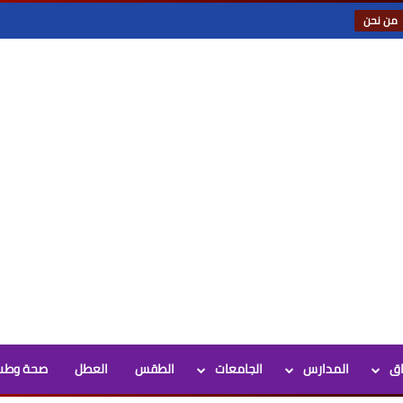
من نحن
اق
المدارس
الجامعات
الطقس
العطل
صحة وطب