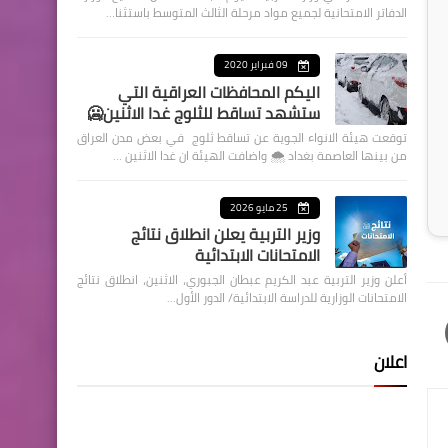
الدفاتر الامتحانية لجميع مواد مرحلة الثالث المتوسط باستثنا…
09 فبراير 2020
اليكم المحافظات العراقية التي
ستشهد تساقط للثلوج غدا الاثنين🥶
توقعت هيئة الانواء الجوية عن تساقط ثلوج في بعض مدن العراق
من بينها العاصمة بغداد ⁦🌨️⁩ واضافت الهيئة ان غدا الاثنين …
25 مايو 2026
وزير التربية يعلن انطلاق نتائج
الامتحانات الابتدائية
أعلن وزير التربية عبد الكريم عبطان الجبوري، الاثنين، انطلاق نتائج
الامتحانات الوزارية للدراسة الابتدائية/ الدور الأول…
اعلان