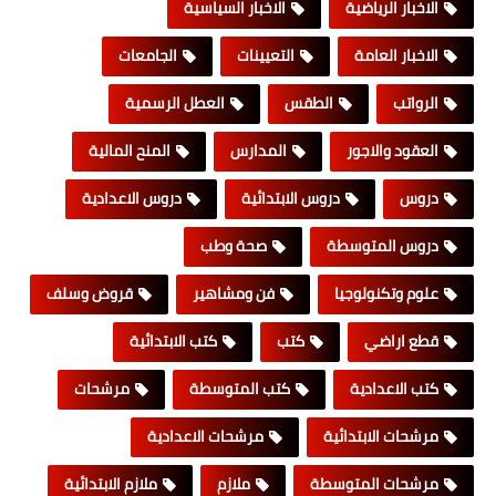
الاخبار الرياضية
الاخبار السياسية
الاخبار العامة
التعيينات
الجامعات
الرواتب
الطقس
العطل الرسمية
العقود والاجور
المدارس
المنح المالية
دروس
دروس الابتدائية
دروس الاعدادية
دروس المتوسطة
صحة وطب
علوم وتكنولوجيا
فن ومشاهير
قروض وسلف
قطع اراضي
كتب
كتب الابتدائية
كتب الاعدادية
كتب المتوسطة
مرشحات
مرشحات الابتدائية
مرشحات الاعدادية
مرشحات المتوسطة
ملازم
ملازم الابتدائية