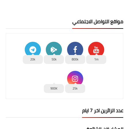
مواقع التواصل الاجتماعي
20k
50k
800k
1m
900K
25k
عدد الزائرين اخر 7 ايام