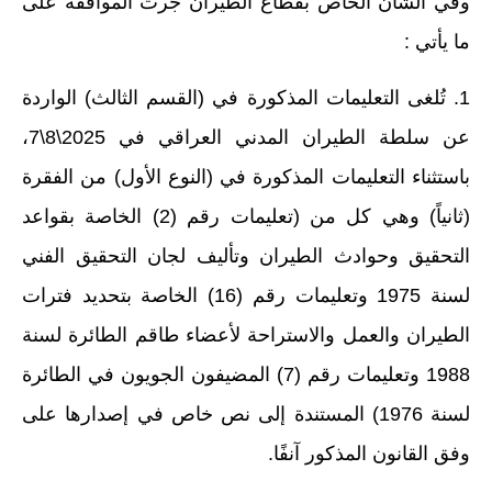
وفي الشأن الخاص بقطاع الطيران جرت الموافقة على
المرحلة الابتدائية
ما يأتي :
المرحلة المتوسطة
1. تُلغى التعليمات المذكورة في (القسم الثالث) الواردة
المرحلة الاعدادية
عن سلطة الطيران المدني العراقي في 2025\8\7،
باستثناء التعليمات المذكورة في (النوع الأول) من الفقرة
الجامعات
(ثانياً) وهي كل من (تعليمات رقم (2) الخاصة بقواعد
اخبار وقرارات وزارة التعليم
العالي
التحقيق وحوادث الطيران وتأليف لجان التحقيق الفني
لسنة 1975 وتعليمات رقم (16) الخاصة بتحديد فترات
استمارة القبول المركزي
الطيران والعمل والاستراحة لأعضاء طاقم الطائرة لسنة
نتائج القبول المركزي
1988 وتعليمات رقم (7) المضيفون الجويون في الطائرة
الطقس
لسنة 1976) المستندة إلى نص خاص في إصدارها على
العطل
وفق القانون المذكور آنفًا.