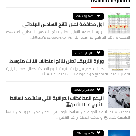
المشاركات الشائعة
21 مايو 2024
اول محافظة تعلن نتائج السادس الابتدائي
تربية الرصافة الأولى تعلن نتائج السادس الابتدائي لمشاهدة
النتيجة نزل هذا البرنامج من سوق بلي https://play.google.com/s…
01 يوليو 2022
وزارة التربية... تعلن نتائج امتحانات الثالث متوسط
كشف مصدر في وزارة التربية، اليوم الجمعة، اكمال تصحيح الوزارة
الدفاتر الامتحانية لجميع مواد مرحلة الثالث المتوسط باستثنا…
09 فبراير 2020
اليكم المحافظات العراقية التي ستشهد تساقط
للثلوج غدا الاثنين🥶
توقعت هيئة الانواء الجوية عن تساقط ثلوج في بعض مدن العراق من بينها
العاصمة بغداد ⁦🌨️⁩ واضافت الهيئة ان غدا الاثنين …
25 مايو 2026