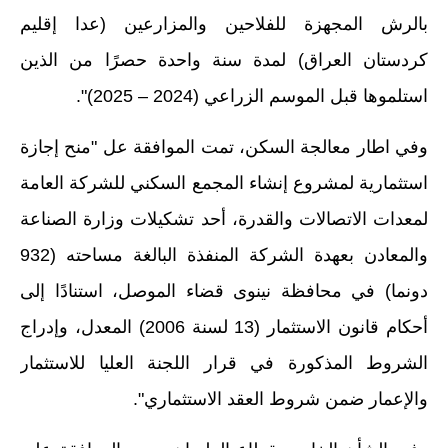
المرحلة الاعدادية
بالرش المجهزة للفلاحين والمزارعين (عدا إقليم
ملازم دراسية
كردستان العراق) لمدة سنة واحدة حصرًا من الذين
استلموها قبل الموسم الزراعي (2024 – 2025)".
المرحلة الابتدائية
وفي اطار معالجة السكن، تمت الموافقة عل "منح إجازة
المرحلة المتوسطة
استثمارية لمشروع إنشاء المجمع السكني للشركة العامة
المرحلة الاعدادية
لمعدات الاتصالات والقدرة، أحد تشكيلات وزارة الصناعة
دروس
والمعادن بعهدة الشركة المنفذة البالغة مساحته (932
المرحلة الابتدائية
دونما) في محافظة نينوى قضاء الموصل، استنادًا إلى
أحكام قانون الاستثمار (13 لسنة 2006) المعدل، وإدراج
المرحلة المتوسطة
الشروط المذكورة في قرار اللجنة العليا للاستثمار
المرحلة الاعدادية
والإعمار ضمن شروط العقد الاستثماري".
مواضيع انشاء