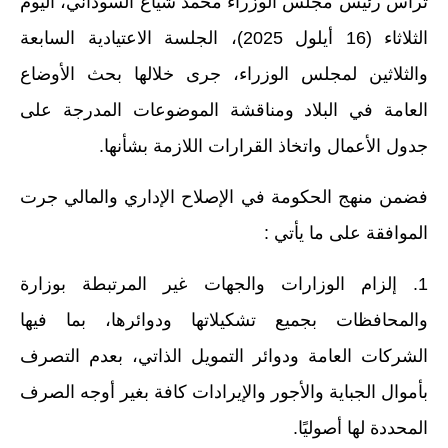
ترأس رئيس مجلس الوزراء محمد شياع السوداني، اليوم
الاخبار الاقتصادية
الثلاثاء (16 أيلول 2025)، الجلسة الاعتيادية السابعة
والثلاثين لمجلس الوزراء، جرى خلالها بحث الأوضاع
الاخبار الرياضية
العامة في البلاد ومناقشة الموضوعات المدرجة على
المدارس
جدول الأعمال واتخاذ القرارات اللازمة بشأنها.
اخبار وقرارات وزارة التربية
فضمن منهج الحكومة في الإصلاح الإداري والمالي جرت
نتائج الامتحانات
الموافقة على ما يأتي :
المرحلة الابتدائية
1. إلزام الوزارات والجهات غير المرتبطة بوزارة
المرحلة المتوسطة
والمحافظات بجميع تشكيلاتها ودوائرها، بما فيها
المرحلة الاعدادية
الشركات العامة ودوائر التمويل الذاتي، بعدم التصرف
بأموال الجباية والأجور والإيرادات كافة بغير أوجه الصرف
اسئلة وزارية
المحددة لها أصوليًا.