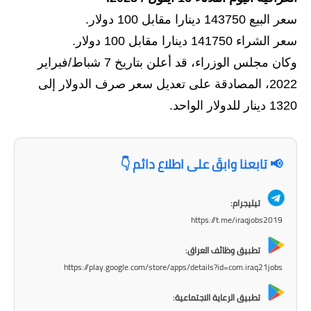
سعر البيع 143750 دينارا مقابل 100 دولار.
الاخبار الاقتصادية
سعر الشراء 141750 دينارا مقابل 100 دولار.
الاخبار الرياضية
وكان مجلس الوزراء، قد أعلن بتاريخ 7 شباط/فبراير
2022، المصادقة على تعديل سعر صرف الدولار إلى
المدارس
1320 دينار للدولار الواحد.
اخبار وقرارات وزارة التربية
نتائج الامتحانات
📢 تابعنا وابقَ على اطلاع دائم 👇
المرحلة الابتدائية
تيليجرام:
المرحلة المتوسطة
https://t.me/iraqjobs2019
المرحلة الاعدادية
تطبيق وظائف العراق:
https://play.google.com/store/apps/details?id=com.iraq21jobs
اسئلة وزارية
تطبيق الرعاية الاجتماعية: