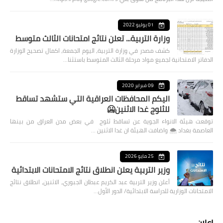
01 يوليو 2022
وزارة التربية... تعلن نتائج امتحانات الثالث متوسط
كشف مصدر في وزارة التربية، اليوم الجمعة، اكمال تصحيح الوزارة
الدفاتر الامتحانية لجميع مواد مرحلة الثالث المتوسط باستثنا…
09 فبراير 2020
اليكم المحافظات العراقية التي ستشهد تساقط
للثلوج غدا الاثنين🥶
توقعت هيئة الانواء الجوية عن تساقط ثلوج في بعض مدن العراق من بينها
العاصمة بغداد ⁦🌨️⁩ واضافت الهيئة ان غدا الاثنين …
25 مايو 2026
وزير التربية يعلن انطلاق نتائج الامتحانات الابتدائية
أعلن وزير التربية عبد الكريم عبطان الجبوري، الاثنين، انطلاق نتائج
الامتحانات الوزارية للدراسة الابتدائية/ الدور الأول…
اعلان