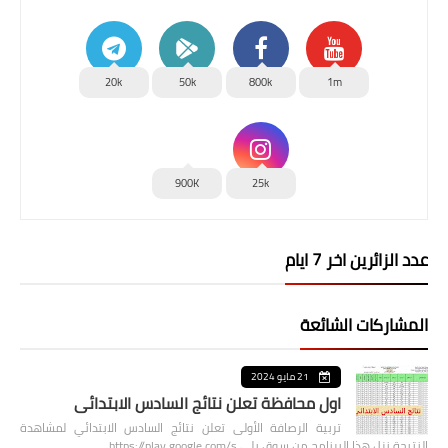
20k
50k
800k
1m
900K
25k
عدد الزائرين اخر 7 ايام
المشاركات الشائعة
21 مايو 2024
اول محافظة تعلن نتائج السادس الابتدائي
تربية الرصافة الأولى تعلن نتائج السادس الابتدائي لمشاهدة
النتيجة نزل هذا البرنامج من سوق بلي https://play.google.com/s…