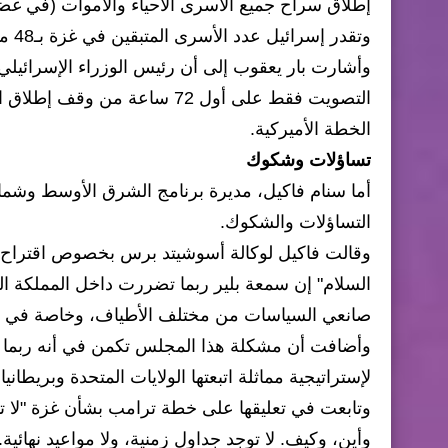
إطلاق سراح جميع الأسرى الأحياء والأموات (في غضون 72 ساعة من قبول كلا الجانبين ل
وتقدر إسرائيل عدد الأسرى المتبقين في غزة بـ48 منهم 20 على قيد الحياة.
وأشارت بار يعقوب إلى أن رئيس الوزراء الإسرائيلي 
التصويت فقط على أول 72 ساعة 
الخطة الأميركية.
تساؤلات وشكوك
أما سنام فاكيل، مديرة برنامج الشرق الأوسط وشمال
التساؤلات والشكوك.
وقالت فاكيل لوكالة أسوشيتد برس بخصوص اقتراح 
السلام" إن سمعة بلير ربما تضررت داخل المملكة ال
صانعي السياسات من مختلف الأطياف، وخاصة في 
وأضافت أن مشكلة هذا المجلس تكمن في أنه ربما لن
لإستراتيجية مماثلة اتبعتها الولايات المتحدة وبريطان
وتابعت في تعليقها على خطة ترامب بشأن غزة "لا ت
وأين، وكيف. لا توجد جداول زمنية، ولا مواعيد نهائية