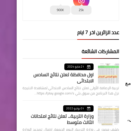
900K
25k
عدد الزائرين اخر 7 ايام
المشاركات الشائعة
21 مايو 2024
اول محافظة تعلن نتائج السادس
الابتدائي
مع
تربية الرصافة الأولى تعلن نتائج السادس الابتدائي لمشاهدة النتيجة
نزل هذا البرنامج من سوق بلي https://play.google.com/s…
01 يوليو 2022
وزارة التربية... تعلن نتائج امتحانات
،
الثالث متوسط
كشف مصدر في وزارة التربية، اليوم الجمعة، اكمال تصحيح الوزارة