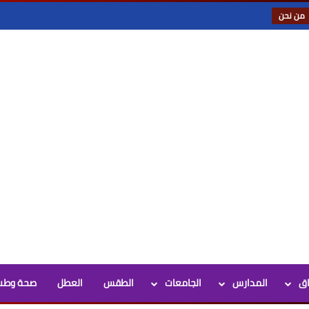
من نحن
اق
المدارس
الجامعات
الطقس
العطل
صحة وطب