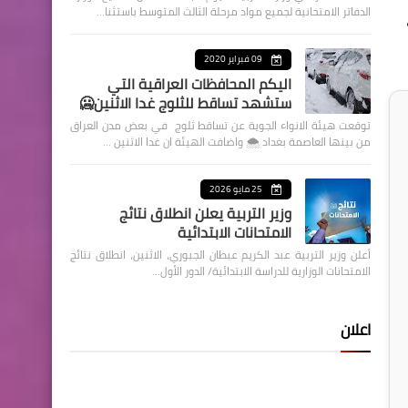
الدفاتر الامتحانية لجميع مواد مرحلة الثالث المتوسط باستثنا…
09 فبراير 2020
اليكم المحافظات العراقية التي
ستشهد تساقط للثلوج غدا الاثنين🥶
توقعت هيئة الانواء الجوية عن تساقط ثلوج في بعض مدن العراق
من بينها العاصمة بغداد ⁦🌨️⁩ واضافت الهيئة ان غدا الاثنين …
25 مايو 2026
وزير التربية يعلن انطلاق نتائج
الامتحانات الابتدائية
أعلن وزير التربية عبد الكريم عبطان الجبوري، الاثنين، انطلاق نتائج
الامتحانات الوزارية للدراسة الابتدائية/ الدور الأول…
اعلان