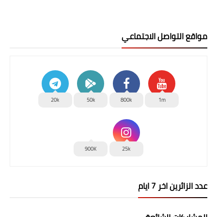
مواقع التواصل الاجتماعي
20k
50k
800k
1m
900K
25k
عدد الزائرين اخر 7 ايام