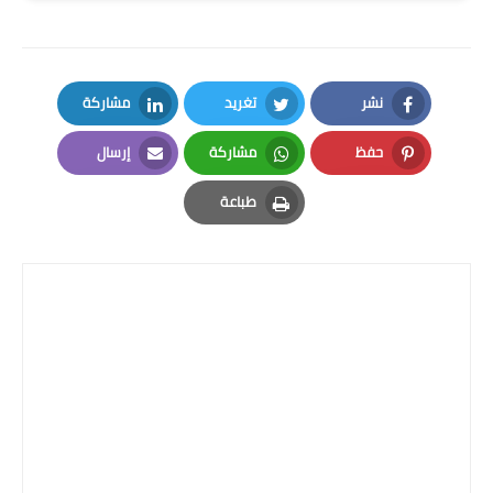
المرحلة الابتدائية
المرحلة المتوسطة
نشر
تغريد
مشاركة
المرحلة الاعدادية
LinkedIn
Twitter
Facebook
حفظ
مشاركة
إرسال
الجامعات
Email
Whatsapp
Pinterest
طباعة
اخبار وقرارات وزارة التعليم
Print
العالي
استمارة القبول المركزي
نتائج القبول المركزي
الطقس
العطل