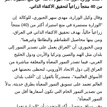
من 40 منتجاً زراعياً لتحقيق الاكتفاء الذاتي.
الاخبار الاقتصادية
وقال وكيل الوزارة، مهدي سهر الجبوري، للوكالة إن
الاخبار الرياضية
"الوزارة مستمرة في منع استيراد أكثر من (40) منتجاً
المدارس
زراعياً حالياً، بهدف تحقيق الاكتفاء الذاتي في العراق،
ومن بينها محاصيل الطماطم والبطاطا وغيرهما".
اخبار وقرارات وزارة التربية
وبين الجبوري، أن "العراق يعمل على تصدير التمور إلى
نتائج الامتحانات
بلدان مثل الهند والصين وتركيا والأردن ودول الخليج
العربي، فيما تصدر التمور المعبأة والمغلفة مباشرة من
المرحلة الابتدائية
العراق إلى دول الاتحاد الأوروبي، لتحظى بحصتها في
المرحلة المتوسطة
الأسواق العالمية"، مستدركاً بالقول: إن "أغلب بلدان
العالم تعتمد على تسويق التمور المعبأة بطرق حديثة، بدلاً
المرحلة الاعدادية
من تصدير التمور الخام التي تكون أسعارها أقل من
اسئلة وزارية
التمور المعبأة".
وفي سياق منفصل، أكد المتحدث أن "الوزارة تعمل