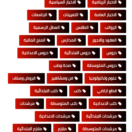
الاخبار الرياضية
الاخبار السياسية
الاخبار العامة
التعيينات
الجامعات
الرواتب
الطقس
العطل الرسمية
العقود والاجور
المدارس
المنح المالية
دروس
دروس الابتدائية
دروس الاعدادية
دروس المتوسطة
صحة وطب
علوم وتكنولوجيا
فن ومشاهير
قروض وسلف
قطع اراضي
كتب
كتب الابتدائية
كتب الاعدادية
كتب المتوسطة
مرشحات
مرشحات الابتدائية
مرشحات الاعدادية
مرشحات المتوسطة
ملازم
ملازم الابتدائية