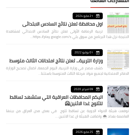
المشاركات الشائعة
21 مايو 2024
اول محافظة تعلن نتائج السادس الابتدائي
تربية الرصافة الأولى تعلن نتائج السادس الابتدائي لمشاهدة
النتيجة نزل هذا البرنامج من سوق بلي https://play.google.com/s…
01 يوليو 2022
وزارة التربية... تعلن نتائج امتحانات الثالث متوسط
كشف مصدر في وزارة التربية، اليوم الجمعة، اكمال تصحيح الوزارة
الدفاتر الامتحانية لجميع مواد مرحلة الثالث المتوسط باستثنا…
09 فبراير 2020
اليكم المحافظات العراقية التي ستشهد تساقط
للثلوج غدا الاثنين🥶
توقعت هيئة الانواء الجوية عن تساقط ثلوج في بعض مدن العراق من بينها
العاصمة بغداد ⁦🌨️⁩ واضافت الهيئة ان غدا الاثنين …
25 مايو 2026