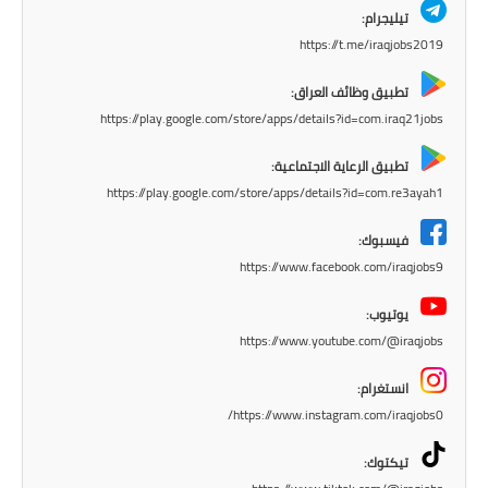
تيليجرام:
المرحلة الابتدائية
https://t.me/iraqjobs2019
المرحلة المتوسطة
تطبيق وظائف العراق:
https://play.google.com/store/apps/details?id=com.iraq21jobs
المرحلة الاعدادية
تطبيق الرعاية الاجتماعية:
الجامعات
https://play.google.com/store/apps/details?id=com.re3ayah1
اخبار وقرارات وزارة التعليم
فيسبوك:
العالي
https://www.facebook.com/iraqjobs9
استمارة القبول المركزي
يوتيوب:
https://www.youtube.com/@iraqjobs
نتائج القبول المركزي
انستغرام:
الطقس
https://www.instagram.com/iraqjobs0/
العطل
تيكتوك: