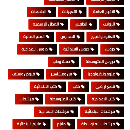
الاخبار العامة
التعيينات
الجامعات
الرواتب
الطقس
العطل الرسمية
العقود والاجور
المدارس
المنح المالية
دروس
دروس الابتدائية
دروس الاعدادية
دروس المتوسطة
صحة وطب
علوم وتكنولوجيا
فن ومشاهير
قروض وسلف
قطع اراضي
كتب
كتب الابتدائية
كتب الاعدادية
كتب المتوسطة
مرشحات
مرشحات الابتدائية
مرشحات الاعدادية
مرشحات المتوسطة
ملازم
ملازم الابتدائية