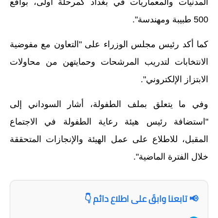
المدنيات والمعماريات في بغداد كمرحلة أولى، بواقع
المرحلة الاعدادية
500 طبيبة ومهندسة".
ملازم دراسية
كما أكد رئيس مجلس الوزراء على "التعاون مع مفوضية
المرحلة الابتدائية
الانتخابات لتدريب المرشحات وحمايتهن من محاولات
المرحلة المتوسطة
الابتزاز الإلكتروني".
المرحلة الاعدادية
وفي ما يتعلق بملف الطفولة، أشار السوداني إلى
دروس
"استضافة رئيس هيئة رعاية الطفولة في الاجتماع
المقبل، للاطلاع على عمل الهيئة والإنجازات المتحققة
المرحلة الابتدائية
خلال الفترة الماضية".
المرحلة المتوسطة
المرحلة الاعدادية
📢 تابعنا وابقَ على اطلاع دائم 👇
مواضيع انشاء