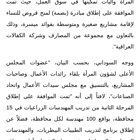
المرحلة الابتدائية
المرأة وآليات تمكينها في سوق العمل، حيث تمت
الموافقة على إطلاق مبادرة (بصمة) لمنح قروض للنساء
المرحلة المتوسطة
لإقامة مشاريع صغيرة ومتوسطة بفوائد ميسرة، وذلك
المرحلة الاعدادية
بالتعاون مع مجموعة من المصارف وشركة الكفالات
مرشحات
العراقية".
المرحلة الابتدائية
ووجه السوداني، بحسب البيان، "عضوات المجلس
المرحلة المتوسطة
الأعلى لشؤون المرأة بلقاء رائدات الأعمال وصاحبات
المشاريع، بالتنسيق مع مجلس سيدات الأعمال واتحاد
المرحلة الاعدادية
الصناعات"، لافتاً إلى أنه "تمت الموافقة على إطلاق
كتب مدرسية
المرحلة الثانية من تدريب المهندسات الزراعيات في 15
المرحلة الابتدائية
محافظة، بواقع 100 مهندسة لكل محافظة، فضلاً عن
المرحلة المتوسطة
إطلاق برنامج لتدريب الطبيبات البيطريات، والمهندسات