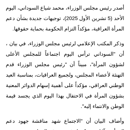
أصدر رئيس مجلس الوزراء، محمد شياع السوداني، اليوم
الاخبار الاقتصادية
الأحد (5 تشرين الأول 2025)، توجيهات جديدة بشأن دعم
الاخبار الرياضية
المرأة العراقية، مؤكداً التزام الحكومة بحماية حقوقها.
المدارس
وذكر المكتب الإعلامي لرئيس مجلس الوزراء، في بيان ،
اخبار وقرارات وزارة التربية
أن "السوداني ترأس اليوم اجتماعاً للمجلس الأعلى
نتائج الامتحانات
لشؤون المرأة"، مبيناً أن "رئيس مجلس الوزراء قدم
التهنئة لأعضاء المجلس، ولجميع العراقيات، بمناسبة العيد
المرحلة الابتدائية
الوطني العراقي، مؤكداً على أهمية إسهام الدوائر المعنية
المرحلة المتوسطة
بشؤون المرأة في الاحتفال بهذا اليوم الذي يجسد قيمة
المرحلة الاعدادية
الوطن والانتماء إليه".
اسئلة وزارية
وأضاف البيان أن "الاجتماع شهد مناقشة جهود دعم