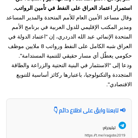
استمرار اعتماد العراق على النفط في تأمين الرواتب.
الاخبار الاقتصادية
وقال مساعد الأمين العام للأمم المتحدة والمدير المساعد
الاخبار الرياضية
ومدير المكتب الإقليمي للدول العربية في برنامج الأمم
المتحدة الإنمائي عبد الله الدردري، إن "اعتماد الدولة في
المدارس
العراق شبه الكامل على النفط ورواتب 8 ملايين موظف
اخبار وقرارات وزارة التربية
حكومي يعطّل أي مسار حقيقي للتنمية المستدامة".
ودعا إلى "الاستثمار في البنية التحتية والزراعة والطاقة
نتائج الامتحانات
المتجددة والتكنولوجيا، باعتبارها ركائز أساسية للتنويع
المرحلة الابتدائية
الاقتصادي".
المرحلة المتوسطة
📢 تابعنا وابقَ على اطلاع دائم 👇
المرحلة الاعدادية
اسئلة وزارية
تيليجرام:
https://t.me/iraqjobs2019