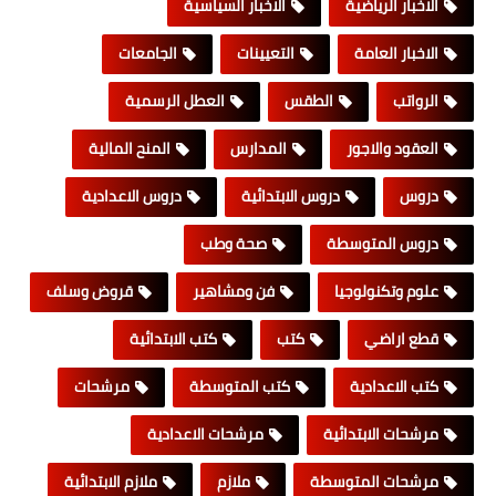
الاخبار الرياضية
الاخبار السياسية
الاخبار العامة
التعيينات
الجامعات
الرواتب
الطقس
العطل الرسمية
العقود والاجور
المدارس
المنح المالية
دروس
دروس الابتدائية
دروس الاعدادية
دروس المتوسطة
صحة وطب
علوم وتكنولوجيا
فن ومشاهير
قروض وسلف
قطع اراضي
كتب
كتب الابتدائية
كتب الاعدادية
كتب المتوسطة
مرشحات
مرشحات الابتدائية
مرشحات الاعدادية
مرشحات المتوسطة
ملازم
ملازم الابتدائية