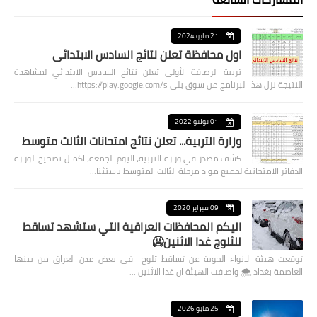
21 مايو 2024
اول محافظة تعلن نتائج السادس الابتدائي
تربية الرصافة الأولى تعلن نتائج السادس الابتدائي لمشاهدة
النتيجة نزل هذا البرنامج من سوق بلي https://play.google.com/s…
01 يوليو 2022
وزارة التربية... تعلن نتائج امتحانات الثالث متوسط
كشف مصدر في وزارة التربية، اليوم الجمعة، اكمال تصحيح الوزارة
الدفاتر الامتحانية لجميع مواد مرحلة الثالث المتوسط باستثنا…
09 فبراير 2020
اليكم المحافظات العراقية التي ستشهد تساقط
للثلوج غدا الاثنين🥶
توقعت هيئة الانواء الجوية عن تساقط ثلوج في بعض مدن العراق من بينها
العاصمة بغداد ⁦🌨️⁩ واضافت الهيئة ان غدا الاثنين …
25 مايو 2026