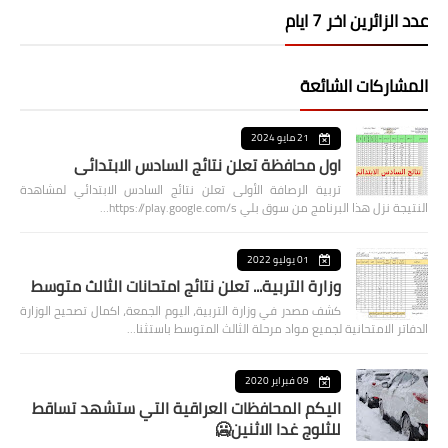
عدد الزائرين اخر 7 ايام
المشاركات الشائعة
21 مايو 2024
اول محافظة تعلن نتائج السادس الابتدائي
تربية الرصافة الأولى تعلن نتائج السادس الابتدائي لمشاهدة
النتيجة نزل هذا البرنامج من سوق بلي https://play.google.com/s…
01 يوليو 2022
وزارة التربية... تعلن نتائج امتحانات الثالث متوسط
كشف مصدر في وزارة التربية، اليوم الجمعة، اكمال تصحيح الوزارة
الدفاتر الامتحانية لجميع مواد مرحلة الثالث المتوسط باستثنا…
09 فبراير 2020
اليكم المحافظات العراقية التي ستشهد تساقط
للثلوج غدا الاثنين🥶