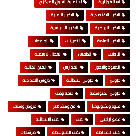
اسئلة وزارية
استمارة القبول المركزي
الاخبار الاقتصادية
الاخبار الامنية
الاخبار الرياضية
الاخبار السياسية
الاخبار العامة
التعيينات
الجامعات
الرواتب
الطقس
العطل الرسمية
العقود والاجور
المدارس
المنح المالية
دروس
دروس الابتدائية
دروس الاعدادية
دروس المتوسطة
صحة وطب
علوم وتكنولوجيا
فن ومشاهير
قروض وسلف
قطع اراضي
كتب
كتب الابتدائية
كتب الاعدادية
كتب المتوسطة
مرشحات