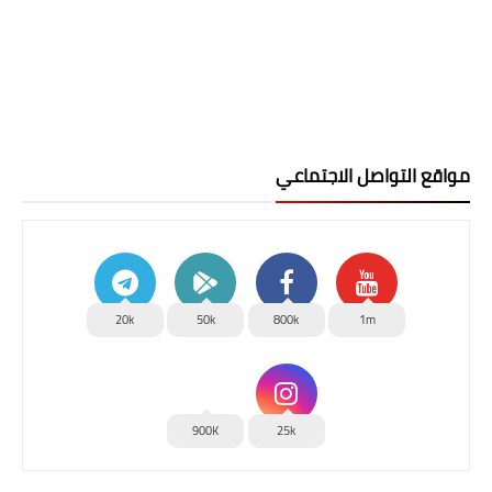
مواقع التواصل الاجتماعي
20k
50k
800k
1m
900K
25k