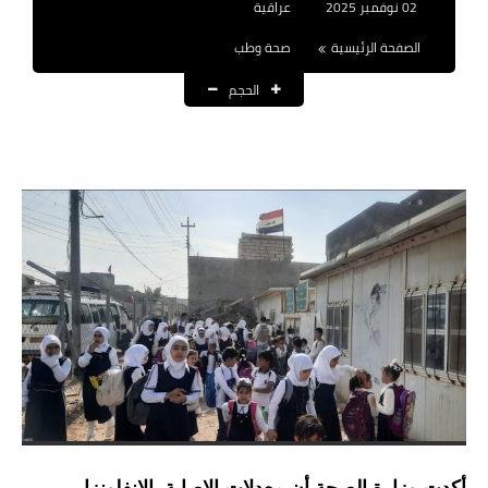
02 نوفمبر 2025
عراقية
نتائج التعيينات
الصفحة الرئيسية
صحة وطب
العقود والاجور اليومية
الحجم
الرواتب والقروض
الرواتب
القروض والسلف
المنح المالية
قطع الاراضي
اخبار العراق
الاخبار السياسية
الاخبار الامنية