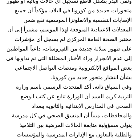
ونفى البدر بشكل قاطع تسجيل أي حالات وبائية أو ظهور
المرحلة الاعدادية
متحورات جديدة من كورونا في البلاد، مؤكداً أن جميع
ملازم دراسية
الإصابات التنفسية والانفلونزا الموسمية تقع ضمن
المعدلات الاعتيادية المتوقعة لهذا الموسم، مشيراً إلى أن
المرحلة الابتدائية
مختبر الصحة العامة المركزي لم يسجل أي مؤشرات
المرحلة المتوسطة
على ظهور سلالة جديدة من الفيروسات، داعياً المواطنين
إلى عدم الانجرار وراء الأخبار المضللة التي تم تداولها في
المرحلة الاعدادية
بعض المواقع الإلكترونية ومنصات التواصل الاجتماعي
دروس
بشأن انتشار متحور جديد من كورونا.
وفي السياق ذاته، أكد المتحدث الرسمي باسم وزارة
المرحلة الابتدائية
التربية كريم السيد أن الوزارة تتابع عن كثب الوضع
المرحلة المتوسطة
الصحي في المدارس الابتدائية والثانوية ببغداد
والمحافظات، مبيناً أن المنسق الصحي في كل مدرسة
المرحلة الاعدادية
يتولى مسؤولية متابعة الحالات المرضية بين التلاميذ
مواضيع انشاء
والطلبة بالتعاون مع الإدارات المدرسية والمؤسسات