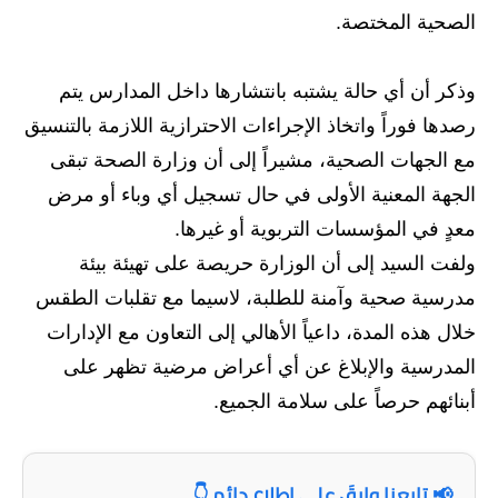
الصحية المختصة.
المرحلة الابتدائية
المرحلة المتوسطة
وذكر أن أي حالة يشتبه بانتشارها داخل المدارس يتم
رصدها فوراً واتخاذ الإجراءات الاحترازية اللازمة بالتنسيق
المرحلة الاعدادية
مع الجهات الصحية، مشيراً إلى أن وزارة الصحة تبقى
الجامعات
الجهة المعنية الأولى في حال تسجيل أي وباء أو مرض
معدٍ في المؤسسات التربوية أو غيرها.
اخبار وقرارات وزارة التعليم
العالي
ولفت السيد إلى أن الوزارة حريصة على تهيئة بيئة
مدرسية صحية وآمنة للطلبة، لاسيما مع تقلبات الطقس
استمارة القبول المركزي
خلال هذه المدة، داعياً الأهالي إلى التعاون مع الإدارات
نتائج القبول المركزي
المدرسية والإبلاغ عن أي أعراض مرضية تظهر على
أبنائهم حرصاً على سلامة الجميع.
الطقس
العطل
📢 تابعنا وابقَ على اطلاع دائم 👇