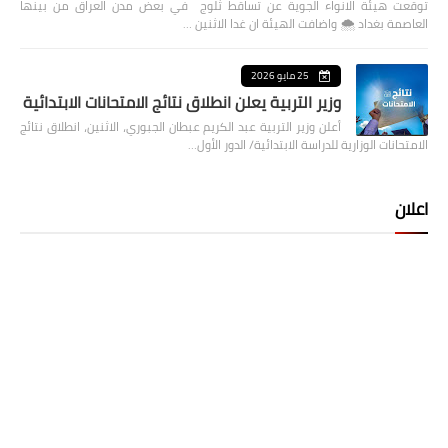
توقعت هيئة الانواء الجوية عن تساقط ثلوج في بعض مدن العراق من بينها
العاصمة بغداد ⁦🌨️⁩ واضافت الهيئة ان غدا الاثنين …
25 مايو 2026
وزير التربية يعلن انطلاق نتائج الامتحانات الابتدائية
أعلن وزير التربية عبد الكريم عبطان الجبوري، الاثنين، انطلاق نتائج
الامتحانات الوزارية للدراسة الابتدائية/ الدور الأول…
اعلان