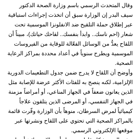
المرحلة الابتدائية
وقال المتحدث الرسمي باسم وزارة الصحة الدكتور
المرحلة المتوسطة
سيف البدر إن الوزارة سبق أن اتخذت إجراءات استباقية
عبر إطلاق حملة التلقيح ضد الانفلونزا الموسمية تحت
المرحلة الاعدادية
شعار (احم ناسك.. وابدأ بنفسك.. لقاحك حياتك)، مبيناً أن
مرشحات
اللقاح يعدُّ من الوسائل الفعّالة للوقاية من الفيروسات
الموسمية ويطرح سنوياً في أعداد محددة بمراكز الرعاية
المرحلة الابتدائية
الصحية.
المرحلة المتوسطة
وأوضح أن اللقاح لا يدرج ضمن جدول التطعيمات الدورية
الإلزامية، لكنه ينصح به للفئات الأكثر عرضة للإصابة مثل
المرحلة الاعدادية
الذين يعانون ضعفاً في الجهاز المناعي، أو أمراضاً مزمنة
كتب مدرسية
في الجهاز التنفسي، أو المرضى الذين يتلقون علاجاً
كيميائياً لمرض السرطان، منوهاً بأن الوزارة وفّرت قائمة
المرحلة الابتدائية
بالمراكز الصحية التي تحتوي على اللقاح ونشرتها عبر
المرحلة المتوسطة
موقعها الإلكتروني الرسمي.