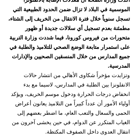
أكدت وزارة الصحة أن معدلات الإصابة بالانفلونزا
الموسمية في البلاد لا تزال ضمن الحدود الطبيعية التي
الاخبار الاقتصادية
تسجل سنوياً خلال فترة الانتقال من الخريف إلى الشتاء،
الاخبار الرياضية
مطمئنة بعدم تسجيل أي سلالات جديدة أو ظهور
متحورات من فيروس كورونا، فيما شددت وزارة التربية
المدارس
على استمرار متابعة الوضع الصحي للتلاميذ والطلبة في
اخبار وقرارات وزارة التربية
جميع المدارس من خلال المنسقين الصحيين والإدارات
المدرسية.
نتائج الامتحانات
وتزايدت مؤخراً شكاوى الأهالي من انتشار حالات
المرحلة الابتدائية
الانفلونزا بين الطلبة في المدارس، لاسيما مع بدء
المرحلة المتوسطة
انخفاض درجات الحرارة ودخول موسم الخريف، ويؤكد
أولياء الأمور أن عدداً كبيراً من التلاميذ يعانون أعراض
المرحلة الاعدادية
الحمى والسعال والتعب العام، ما اضطر بعضهم إلى
اسئلة وزارية
الغياب المتكرر عن الدوام، في حين يخشى آخرون من
انتقال العدوى داخل الصفوف المكتظة.