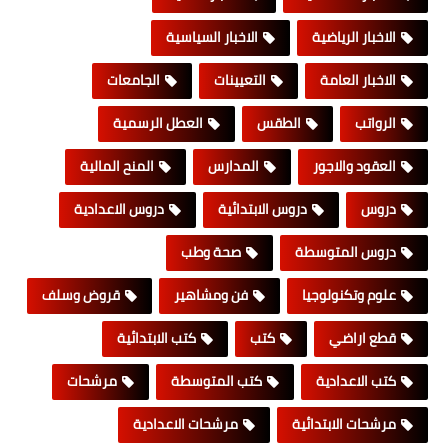
الاخبار الرياضية
الاخبار السياسية
الاخبار العامة
التعيينات
الجامعات
الرواتب
الطقس
العطل الرسمية
العقود والاجور
المدارس
المنح المالية
دروس
دروس الابتدائية
دروس الاعدادية
دروس المتوسطة
صحة وطب
علوم وتكنولوجيا
فن ومشاهير
قروض وسلف
قطع اراضي
كتب
كتب الابتدائية
كتب الاعدادية
كتب المتوسطة
مرشحات
مرشحات الابتدائية
مرشحات الاعدادية