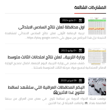
المشاركات الشائعة
21 مايو 2024
اول محافظة تعلن نتائج السادس الابتدائي
تربية الرصافة الأولى تعلن نتائج السادس الابتدائي لمشاهدة
النتيجة نزل هذا البرنامج من سوق بلي https://play.google.com/s…
01 يوليو 2022
وزارة التربية... تعلن نتائج امتحانات الثالث متوسط
كشف مصدر في وزارة التربية، اليوم الجمعة، اكمال تصحيح الوزارة
الدفاتر الامتحانية لجميع مواد مرحلة الثالث المتوسط باستثنا…
09 فبراير 2020
اليكم المحافظات العراقية التي ستشهد تساقط
للثلوج غدا الاثنين🥶
توقعت هيئة الانواء الجوية عن تساقط ثلوج في بعض مدن العراق من بينها
العاصمة بغداد ⁦🌨️⁩ واضافت الهيئة ان غدا الاثنين …