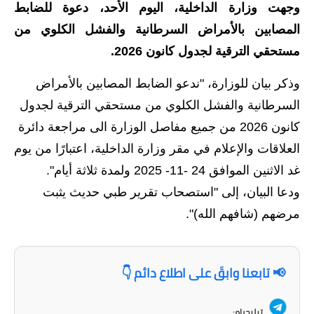
وجهت وزارة الداخلية، اليوم الأحد، دعوة للضابط
الاخبار الاقتصادية
المصابين بالأمراض السرطانية والفشل الكلوي من
مستحقي الترقية لجدول كانون 2026.
الاخبار الرياضية
وذكر بيان للوزارة، "ندعو الضابط المصابين بالأمراض
المدارس
السرطانية والفشل الكلوي من مستحقي الترقية لجدول
اخبار وقرارات وزارة التربية
كانون 2026 من جميع مفاصل الوزارة الى مراجعة دائرة
العلاقات والإعلام في مقر وزارة الداخلية، اعتبارًا من يوم
نتائج الامتحانات
غد الاثنين الموافق 24 -11- 2025 ولمدة ثلاثة أيام".
المرحلة الابتدائية
ودعا البيان، إلى "استصحاب تقرير طبي حديث يثبت
مرضهم (شافهم الله)".
المرحلة المتوسطة
المرحلة الاعدادية
📢 تابعنا وابقَ على اطلاع دائم 👇
اسئلة وزارية
تيليجرام: