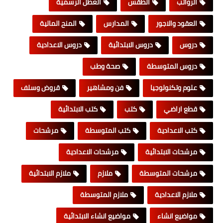
الرواتب
الطقس
العطل الرسمية
العقود والاجور
المدارس
المنح المالية
دروس
دروس الابتدائية
دروس الاعدادية
دروس المتوسطة
صحة وطب
علوم وتكنولوجيا
فن ومشاهير
قروض وسلف
قطع اراضي
كتب
كتب الابتدائية
كتب الاعدادية
كتب المتوسطة
مرشحات
مرشحات الابتدائية
مرشحات الاعدادية
مرشحات المتوسطة
ملازم
ملازم الابتدائية
ملازم الاعدادية
ملازم المتوسطة
مواضيع انشاء
مواضيع انشاء الابتدائية