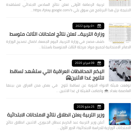
تربية الرصافة الأولى تعلن نتائج السادس الابتدائي لمشاهدة
النتيجة نزل هذا البرنامج من سوق بلي https://play.google.com/s…
01 يوليو 2022
وزارة التربية... تعلن نتائج امتحانات الثالث متوسط
كشف مصدر في وزارة التربية، اليوم الجمعة، اكمال تصحيح الوزارة
الدفاتر الامتحانية لجميع مواد مرحلة الثالث المتوسط باستثنا…
09 فبراير 2020
اليكم المحافظات العراقية التي ستشهد تساقط
للثلوج غدا الاثنين🥶
توقعت هيئة الانواء الجوية عن تساقط ثلوج في بعض مدن العراق من بينها
العاصمة بغداد ⁦🌨️⁩ واضافت الهيئة ان غدا الاثنين …
25 مايو 2026
وزير التربية يعلن انطلاق نتائج الامتحانات الابتدائية
أعلن وزير التربية عبد الكريم عبطان الجبوري، الاثنين، انطلاق نتائج
الامتحانات الوزارية للدراسة الابتدائية/ الدور الأول…