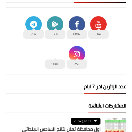
20k
50k
800k
1m
900K
25k
عدد الزائرين اخر 7 ايام
المشاركات الشائعة
21 مايو 2024
اول محافظة تعلن نتائج السادس الابتدائي