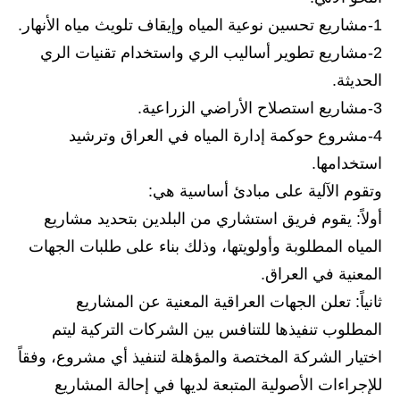
المرحلة الاعدادية
1-مشاريع تحسين نوعية المياه وإيقاف تلويث مياه الأنهار.
ملازم دراسية
2-مشاريع تطوير أساليب الري واستخدام تقنيات الري
الحديثة.
المرحلة الابتدائية
3-مشاريع استصلاح الأراضي الزراعية.
المرحلة المتوسطة
4-مشروع حوكمة إدارة المياه في العراق وترشيد
استخدامها.
المرحلة الاعدادية
وتقوم الآلية على مبادئ أساسية هي:
دروس
أولاً: يقوم فريق استشاري من البلدين بتحديد مشاريع
المياه المطلوبة وأولويتها، وذلك بناء على طلبات الجهات
المرحلة الابتدائية
المعنية في العراق.
المرحلة المتوسطة
ثانياً: تعلن الجهات العراقية المعنية عن المشاريع
المطلوب تنفيذها للتنافس بين الشركات التركية ليتم
المرحلة الاعدادية
اختيار الشركة المختصة والمؤهلة لتنفيذ أي مشروع، وفقاً
مواضيع انشاء
للإجراءات الأصولية المتبعة لديها في إحالة المشاريع