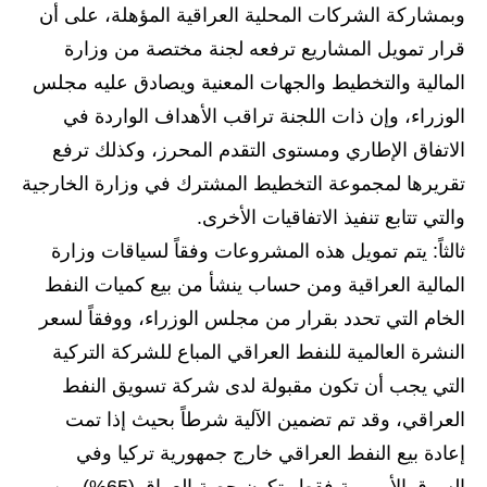
وبمشاركة الشركات المحلية العراقية المؤهلة، على أن
المرحلة الابتدائية
قرار تمويل المشاريع ترفعه لجنة مختصة من وزارة
المرحلة المتوسطة
المالية والتخطيط والجهات المعنية ويصادق عليه مجلس
الوزراء، وإن ذات اللجنة تراقب الأهداف الواردة في
المرحلة الاعدادية
الاتفاق الإطاري ومستوى التقدم المحرز، وكذلك ترفع
الجامعات
تقريرها لمجموعة التخطيط المشترك في وزارة الخارجية
والتي تتابع تنفيذ الاتفاقيات الأخرى.
اخبار وقرارات وزارة التعليم
العالي
ثالثاً: يتم تمويل هذه المشروعات وفقاً لسياقات وزارة
المالية العراقية ومن حساب ينشأ من بيع كميات النفط
استمارة القبول المركزي
الخام التي تحدد بقرار من مجلس الوزراء، ووفقاً لسعر
نتائج القبول المركزي
النشرة العالمية للنفط العراقي المباع للشركة التركية
التي يجب أن تكون مقبولة لدى شركة تسويق النفط
الطقس
العراقي، وقد تم تضمين الآلية شرطاً بحيث إذا تمت
العطل
إعادة بيع النفط العراقي خارج جمهورية تركيا وفي