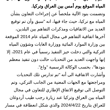
المياه الموقع يوم أمس بين العراق وتركيا.
الاخبار الاقتصادية
وتضمنت بنود الآلية ملخصاً عن إجراءات التعاون بشأن
الاخبار الرياضية
المياه مع تركيا، حيث جاء فيها، انه "سبق وأن تم توقيع
العديد من الاتفاقيات ومذكرات التفاهم بين البلدين،
المدارس
آخرها اتفاقية التفاهم في مجال المياه عام 2014 الموقعة
اخبار وقرارات وزارة التربية
بين وزارة الموارد المائية ووزارة الغابات وشؤون المياه
التركية والتي دخلت حيز التنفيذ رسمياً في عام 2021، إلا
نتائج الامتحانات
إنها واجهت العديد من التحديات حالت دون تنفيذ معظم
المرحلة الابتدائية
بنودها"، بحسب الوكالة الرسمية "واع".
وأشارت الاتفاقية الى أنه "تم تدارس تلك التحديات
المرحلة المتوسطة
ومراجعتها مع الجهات المعنية من الجانب التركي، وتم
المرحلة الاعدادية
التوصل الى توقيع الاتفاق الإطاري للتعاون في مجال
المياه بين العراق وتركيا عند زيارة رجب طيب أردوغان
اسئلة وزارية
للعراق بتاريخ 2024/4/22 والذي شكل انعطافة في مسار