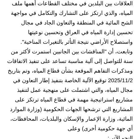
المرحلة الابتدائية
العلاقات بين البلدين في مختلف القطاعات أهمها ملف
المياه، والذي ارتكز على التشارك والتكامل في مواجهة
المرحلة المتوسطة
الشح المائية في المنطقة والتعاون الجاد في مجال
المرحلة الاعدادية
تحسين إدارة المياه في العراق وتحسين نوعيتها
واستصلاح الأراضي نتيجة التأثر بالتغيرات المناخية".
مرشحات
وتابعت، أن "المناقشات بين الجانبين استمرت لأكثر من
المرحلة الابتدائية
سنة للتواصل إلى آلية مناسبة تساعد على تنفيذ الاتفاقات
ومذكرات التفاهم الموقعة بشأن قطاع المياه، وتم بتاريخ
المرحلة المتوسطة
2025/11/2 توقيع الآلية الخاصة بتنفيذ إطار التعاون في
المرحلة الاعدادية
مجال المياه، والتي اشتملت على منهجية عمل لتنفيذ
مشاريع استراتيجية مهمة في قطاع المياه ترتكز على
كتب مدرسية
المشاريع التي ترشحها الجهات الحكومية (وزارة الموارد
المرحلة الابتدائية
المائية، وزارة الإعمار والإسكان والبلديات، المحافظات،
المرحلة المتوسطة
أي جهة حكومية أخرى) وعلى
النحو الآتي: