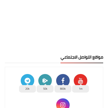
مواقع التواصل الاجتماعي
20k
50k
800k
1m