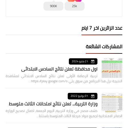
900K
25k
عدد الزائرين اخر 7 ايام
المشاركات الشائعة
21 مايو 2024
اول محافظة تعلن نتائج السادس الابتدائي
تربية الرصافة الأولى تعلن نتائج السادس الابتدائي لمشاهدة
النتيجة نزل هذا البرنامج من سوق بلي https://play.google.com/s…
01 يوليو 2022
وزارة التربية... تعلن نتائج امتحانات الثالث متوسط
كشف مصدر في وزارة التربية، اليوم الجمعة، اكمال تصحيح الوزارة
الدفاتر الامتحانية لجميع مواد مرحلة الثالث المتوسط باستثنا…