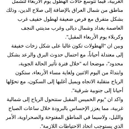
المرحلة الابتدائية
الغربية، فيما تتوسع حالات الهطول يوم الأربعاء لتشمل
مناطق من شمال العراق بالإضافة إلى صلاح الدين، وذلك
المرحلة المتوسطة
بشكل متفرق مع فرص ضعيفة لهطول خفيف غرب
المرحلة الاعدادية
العاصمة بغداد وشمال ديالى وغرب مدينتي النجف
وكربلاء يوم الأربعاء المقبل".
مرشحات
وبين ان "الهطولات تكون غالبا على شكل زخات خفيفة
المرحلة الابتدائية
إلى معتدلة أحياناً، مع احتمال حدوث البرق والرعد بشكل
محدود"، موضحا انه "خلال فترة تأثير الحالة الجوية،
المرحلة المتوسطة
وابتداءً من اليوم الاثنين ولغاية مساء الأربعاء، ستكون
المرحلة الاعدادية
الرياح متقلبة الاتجاه ويميل أغلبها إلى السكون، مع تحوّلها
أحيانا إلى جنوبية شرقية".
كتب مدرسية
واكد ان "يوم الخميس المقبل ستتحول الرياح إلى شمالية
المرحلة الابتدائية
غربية، مما يعزز الإحساس بالبرودة خلال ساعات الصباح
والليل، ولاسيما في المناطق المفتوحة والصحراوية، الأمر
المرحلة المتوسطة
الذي يستوجب اتخاذ الاحتياطات اللازمة".