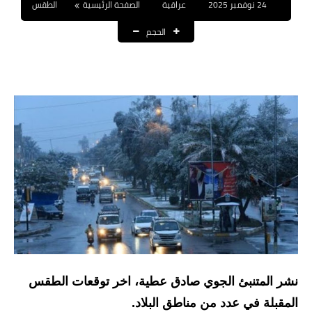
24 نوفمبر 2025
عراقية
الصفحة الرئيسية
الطقس
نتائج التعيينات
الحجم
العقود والاجور اليومية
الرواتب والقروض
الرواتب
القروض والسلف
المنح المالية
قطع الاراضي
اخبار العراق
الاخبار السياسية
نشر المتنبئ الجوي صادق عطية، اخر توقعات الطقس
الاخبار الامنية
المقبلة في عدد من مناطق البلاد.