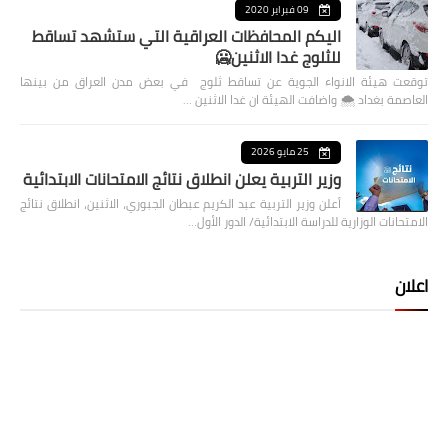
09 فبراير 2020
اليكم المحافظات العراقية التي ستشهد تساقط
للثلوج غدا الاثنين🥶
توقعت هيئة الانواء الجوية عن تساقط ثلوج في بعض مدن العراق من بينها
العاصمة بغداد ⁦🌨️⁩ واضافت الهيئة ان غدا الاثنين …
25 مايو 2026
وزير التربية يعلن انطلاق نتائج الامتحانات الابتدائية
أعلن وزير التربية عبد الكريم عبطان الجبوري، الاثنين، انطلاق نتائج
الامتحانات الوزارية للدراسة الابتدائية/ الدور الأول…
اعلان