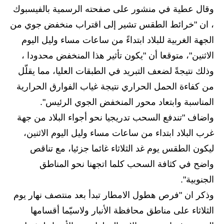
وقال عطية في منشور على صفحته الرسمية بالفيسبوك
الاخبار الاقتصادية
، ان "خرائط الطقس تشير إلى اقتراب منخفض جوي من
الاخبار الرياضية
الجهة الغربية للبلاد ابتداءً من ساعات مساء وليل اليوم
الاثنين"، متوقعا أن "يكون تأثير هذا المنخفض محدودا ،
المدارس
وذلك نتيجةً لضعف التبريد في الطبقات العليا، مما يقلّل
اخبار وقرارات وزارة التربية
من كفاءة الحمل الحراري نتيجة غياب الفوارق الحرارية
المناسبة وابتعاد محور المنخفض الجوي الرئيس".
نتائج الامتحانات
واضاف "تندفع السحب تدريجيا نحو أجواء البلاد من جهة
المرحلة الابتدائية
غرب البلاد ابتداء من ساعات مساء وليل اليوم الاثنين،
ليكون الطقس يوم غد الثلاثاء غائما جزئيا، مع تناقص
المرحلة المتوسطة
واضح في كثافة السحب كلما اتجهنا نحو المناطق
المرحلة الاعدادية
الجنوبية".
وذكر ان "فرص هطول الامطار تبدأ بعد منتصف نهار يوم
اسئلة وزارية
الثلاثاء على مناطق محافظة الأنبار ولاسيّما أقسامها