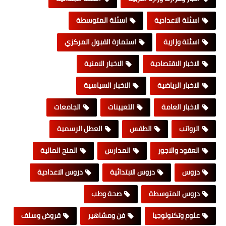
اسئلة الاعدادية
اسئلة المتوسطة
اسئلة وزارية
استمارة القبول المركزي
الاخبار الاقتصادية
الاخبار الامنية
الاخبار الرياضية
الاخبار السياسية
الاخبار العامة
التعيينات
الجامعات
الرواتب
الطقس
العطل الرسمية
العقود والاجور
المدارس
المنح المالية
دروس
دروس الابتدائية
دروس الاعدادية
دروس المتوسطة
صحة وطب
علوم وتكنولوجيا
فن ومشاهير
قروض وسلف