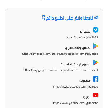
المرحلة الاعدادية
ملازم دراسية
📢 تابعنا وابقَ على اطلاع دائم 👇
المرحلة الابتدائية
تيليجرام:
المرحلة المتوسطة
https://t.me/iraqjobs2019
المرحلة الاعدادية
تطبيق وظائف العراق:
https://play.google.com/store/apps/details?id=com.iraq21jobs
دروس
تطبيق الرعاية الاجتماعية:
المرحلة الابتدائية
https://play.google.com/store/apps/details?id=com.re3ayah1
فيسبوك:
المرحلة المتوسطة
https://www.facebook.com/iraqjobs9
المرحلة الاعدادية
يوتيوب:
https://www.youtube.com/@iraqjobs
مواضيع انشاء