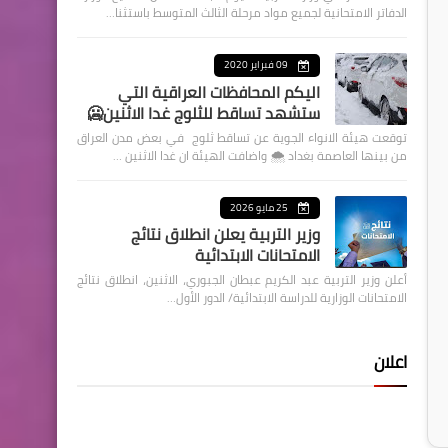
الدفاتر الامتحانية لجميع مواد مرحلة الثالث المتوسط باستثنا…
09 فبراير 2020
اليكم المحافظات العراقية التي
ستشهد تساقط للثلوج غدا الاثنين🥶
توقعت هيئة الانواء الجوية عن تساقط ثلوج في بعض مدن العراق
من بينها العاصمة بغداد ⁦🌨️⁩ واضافت الهيئة ان غدا الاثنين …
25 مايو 2026
وزير التربية يعلن انطلاق نتائج
الامتحانات الابتدائية
أعلن وزير التربية عبد الكريم عبطان الجبوري، الاثنين، انطلاق نتائج
الامتحانات الوزارية للدراسة الابتدائية/ الدور الأول…
اعلان