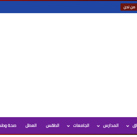
من نحن
اق
المدارس
الجامعات
الطقس
العطل
صحة وطب