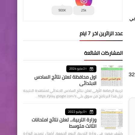
900K
25k
في
عدد الزائرين اخر 7 ايام
المشاركات الشائعة
21 مايو 2024
مئوية، اما يوم غد فتنخفض الحرارة اكثر، وتكون اعلى درجة حرارة عظمى ستكون في ذي قار وبابل والنجف وتبلغ 32
اول محافظة تعلن نتائج السادس
الابتدائي
تربية الرصافة الأولى تعلن نتائج السادس الابتدائي لمشاهدة النتيجة
نزل هذا البرنامج من سوق بلي https://play.google.com/s…
01 يوليو 2022
وزارة التربية... تعلن نتائج امتحانات
الثالث متوسط
كشف مصدر في وزارة التربية، اليوم الجمعة، اكمال تصحيح الوزارة