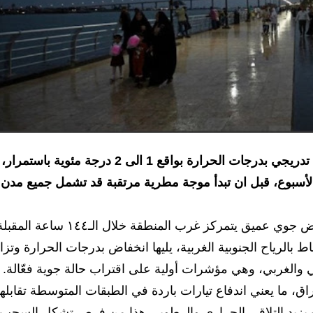
تشير خرائط الطقس، الى استمرار تسجيل انخفاض تدريجي بدرجات الحرارة بواقع 1 الى 2 درجة مئوية باستمرار،
 الأسبوع، قبل ان تبدأ موجة مطرية مرتقبة قد تشمل جميع مدن
وبحسب البيانات فإن النماذج الجوية تشير الى منخفض جوي عميق يتمركز غرب المنطقة خلال الـ١٤٤ ساع
شاط بالرياح الجنوبية الغربية، يليها انخفاض بدرجات الحرارة وتزاي
والغربي، وهي مؤشرات أولية على اقتراب حالة جوية فعّالة.
، ما يعني اندفاع تيارات باردة في الطبقات المتوسطة تقابلها
ث يزيد التلاقي الحراري والرطوبي هذا من فرص تشكل السحب