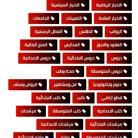
الاخبار الرياضية
الاخبار السياسية
الاخبار العامة
التعيينات
الجامعات
الرواتب
الطقس
العطل الرسمية
العقود والاجور
المدارس
المنح المالية
دروس
دروس الابتدائية
دروس الاعدادية
دروس المتوسطة
صحة وطب
علوم وتكنولوجيا
فن ومشاهير
قروض وسلف
قطع اراضي
كتب
كتب الابتدائية
كتب الاعدادية
كتب المتوسطة
مرشحات
مرشحات الابتدائية
مرشحات الاعدادية
مرشحات المتوسطة
ملازم
ملازم الابتدائية