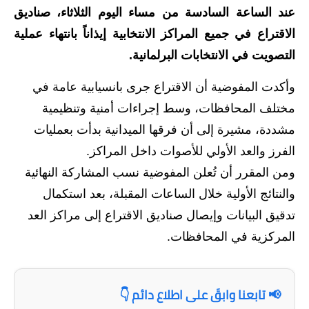
عند الساعة السادسة من مساء اليوم الثلاثاء، صناديق
الاخبار الاقتصادية
الاقتراع في جميع المراكز الانتخابية إيذاناً بانتهاء عملية
الاخبار الرياضية
التصويت في الانتخابات البرلمانية.
وأكدت المفوضية أن الاقتراع جرى بانسيابية عامة في
المدارس
مختلف المحافظات، وسط إجراءات أمنية وتنظيمية
اخبار وقرارات وزارة التربية
مشددة، مشيرة إلى أن فرقها الميدانية بدأت بعمليات
نتائج الامتحانات
الفرز والعد الأولي للأصوات داخل المراكز.
ومن المقرر أن تُعلن المفوضية نسب المشاركة النهائية
المرحلة الابتدائية
والنتائج الأولية خلال الساعات المقبلة، بعد استكمال
المرحلة المتوسطة
تدقيق البيانات وإيصال صناديق الاقتراع إلى مراكز العد
المركزية في المحافظات.
المرحلة الاعدادية
اسئلة وزارية
📢 تابعنا وابقَ على اطلاع دائم 👇