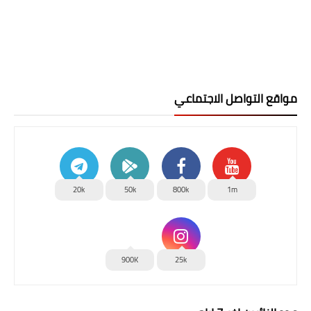
مواقع التواصل الاجتماعي
20k
50k
800k
1m
900K
25k