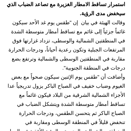
استمرار تساقط الامطار الغزيرة مع تصاعد الضباب الذي
الاخبار الاقتصادية
سيخفض مدى الرؤية.
وقالت الهيئة في بيان إن "طقس يوم غد الأحد سيكون
الاخبار الرياضية
غائماً جزئياً إلى غائم مع تساقط أمطار متوسطة الشدة
المدارس
في المنطقتين الشمالية والوسطى، تزداد غزارتها فوق
المرتفعات الجبلية وتكون رعدية أحياناً، ودرجات الحرارة
اخبار وقرارات وزارة التربية
مقاربة في المنطقتين الوسطى والشمالية وترتفع بضع
نتائج الامتحانات
درجات في المنطقة الجنوبية".
وأضافت أن "طقس يوم الإثنين سيكون صحواً مع بعض
المرحلة الابتدائية
الغيوم وضباب خفيف في الصباح الباكر يزول تدريجياً عدا
المرحلة المتوسطة
الأجزاء الشمالية الشرقية من البلاد فيكون غائماً مع
المرحلة الاعدادية
تساقط أمطار متوسطة الشدة ويتشكل الضباب في
الصباح الباكر ثم يتحسن الطقس، ودرجات الحرارة
اسئلة وزارية
تنخفض قليلاً في المنطقة الوسطى ومقاربة في