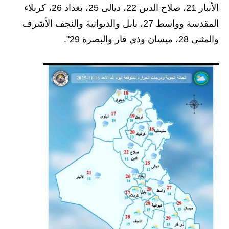
الأنبار 21، صلاح الدين 22، ديالى 25، بغداد 26، كربلاء
المرحلة الابتدائية
المقدسة وواسط 27، بابل والديوانية والنجف الأشرف
المرحلة المتوسطة
والمثنى 28، ميسان وذي قار والبصرة 29".
المرحلة الاعدادية
الجامعات
اخبار وقرارات وزارة التعليم
العالي
استمارة القبول المركزي
نتائج القبول المركزي
الطقس
العطل