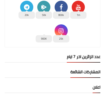
20k
50k
800k
1m
900K
25k
عدد الزائرين اخر 7 ايام
المشاركات الشائعة
اعلان