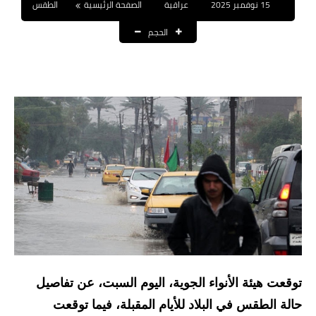
15 نوفمبر 2025
عراقية
الصفحة الرئيسية
الطقس
نتائج التعيينات
الحجم
العقود والاجور اليومية
الرواتب والقروض
الرواتب
القروض والسلف
المنح المالية
قطع الاراضي
اخبار العراق
الاخبار السياسية
توقعت هيئة الأنواء الجوية، اليوم السبت، عن تفاصيل
حالة الطقس في البلاد للأيام المقبلة، فيما توقعت
الاخبار الامنية