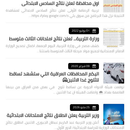
اول محافظة تعلن نتائج السادس الابتدائي
تربية الرصافة الأولى تعلن نتائج السادس الابتدائي لمشاهدة
النتيجة نزل هذا البرنامج من سوق بلي https://play.google.com/s…
01 يوليو 2022
وزارة التربية... تعلن نتائج امتحانات الثالث متوسط
كشف مصدر في وزارة التربية، اليوم الجمعة، اكمال تصحيح الوزارة
الدفاتر الامتحانية لجميع مواد مرحلة الثالث المتوسط باستثنا…
09 فبراير 2020
اليكم المحافظات العراقية التي ستشهد تساقط
للثلوج غدا الاثنين🥶
توقعت هيئة الانواء الجوية عن تساقط ثلوج في بعض مدن العراق من بينها
العاصمة بغداد ⁦🌨️⁩ واضافت الهيئة ان غدا الاثنين …
25 مايو 2026
وزير التربية يعلن انطلاق نتائج الامتحانات الابتدائية
أعلن وزير التربية عبد الكريم عبطان الجبوري، الاثنين، انطلاق نتائج
الامتحانات الوزارية للدراسة الابتدائية/ الدور الأول…