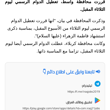
قررت محافظة واسط، تعطيل الدوام الرسمي ليوم
الاخبار الاقتصادية
الثلاثاء المقبل.
الاخبار الرياضية
وذكرت المحافظة في بيان، "انها قررت تعطيل الدوام
الرسمي ليوم الثلاثاء من الأسبوع المقبل، بمناسبة ذكرى
المدارس
استشهاد فاطمة الزهراء (عليها السلام)".
اخبار وقرارات وزارة التربية
وكانت محافظة كربلاء، عطلت الدوام الرسمي أيضا ليوم
الثلاثاء المقبل، تزامنا مع المناسبة ذاتها.
نتائج الامتحانات
المرحلة الابتدائية
📢 تابعنا وابقَ على اطلاع دائم 👇
المرحلة المتوسطة
تيليجرام:
المرحلة الاعدادية
https://t.me/iraqjobs2019
اسئلة وزارية
تطبيق وظائف العراق:
https://play.google.com/store/apps/details?id=com.iraq21jobs