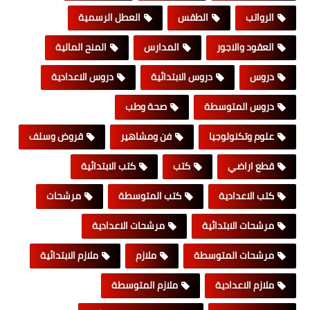
الرواتب
الطقس
العطل الرسمية
العقود والاجور
المدارس
المنح المالية
دروس
دروس الابتدائية
دروس الاعدادية
دروس المتوسطة
صحة وطب
علوم وتكنولوجيا
فن ومشاهير
قروض وسلف
قطع اراضي
كتب
كتب الابتدائية
كتب الاعدادية
كتب المتوسطة
مرشحات
مرشحات الابتدائية
مرشحات الاعدادية
مرشحات المتوسطة
ملازم
ملازم الابتدائية
ملازم الاعدادية
ملازم المتوسطة