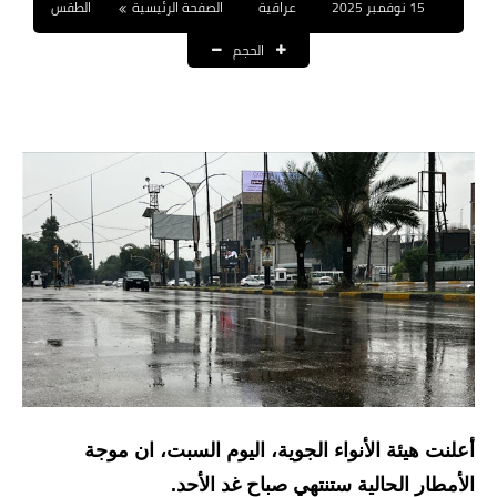
15 نوفمبر 2025
عراقية
الصفحة الرئيسية
الطقس
نتائج التعيينات
الحجم
العقود والاجور اليومية
الرواتب والقروض
الرواتب
القروض والسلف
المنح المالية
قطع الاراضي
اخبار العراق
الاخبار السياسية
أعلنت هيئة الأنواء الجوية، اليوم السبت، ان موجة
الاخبار الامنية
الأمطار الحالية ستنتهي صباح غد الأحد.