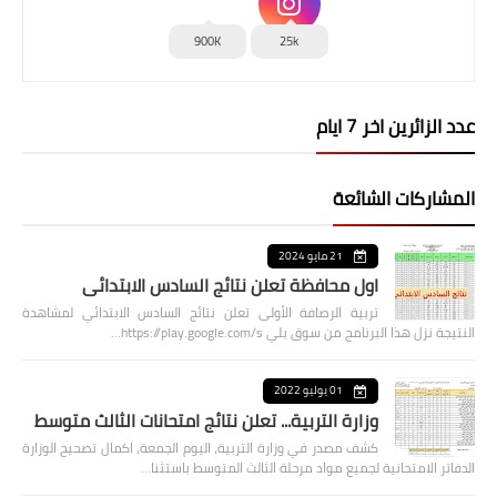
900K
25k
عدد الزائرين اخر 7 ايام
المشاركات الشائعة
21 مايو 2024
اول محافظة تعلن نتائج السادس الابتدائي
تربية الرصافة الأولى تعلن نتائج السادس الابتدائي لمشاهدة
النتيجة نزل هذا البرنامج من سوق بلي https://play.google.com/s…
01 يوليو 2022
وزارة التربية... تعلن نتائج امتحانات الثالث متوسط
كشف مصدر في وزارة التربية، اليوم الجمعة، اكمال تصحيح الوزارة
الدفاتر الامتحانية لجميع مواد مرحلة الثالث المتوسط باستثنا…