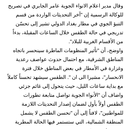
وقال مدير اعلام الانواء الجوية عامر الجابري في تصريح
الاخبار الاقتصادية
للوكالة الرسمية إن "آخر التحديثات الواردة من قسم
الاخبار الرياضية
التنبؤ الجوي في مطار بغداد الدولي تشير إلى تحسّن
تدريجي في حالة الطقس خلال الساعات المقبلة، بدءاً
المدارس
من الأقسام الغربية للبلاد".
اخبار وقرارات وزارة التربية
واوضح، أن "تأثير المنظومات الماطرة سينحسر باتجاه
المناطق الشرقية، مع احتمال حدوث عواصف رعدية
نتائج الامتحانات
وغزارة في الأمطار في بعض المناطق خلال فترة
المرحلة الابتدائية
الانحسار"، مشيرا الى ان ". الطقس سيشهد تحسناً كاملاً
مع بداية ساعات الليل، حيث يتحول إلى غائم جزئي
المرحلة المتوسطة
واضاف أن "الأنواء الجوية تواصل متابعة تطورات
المرحلة الاعدادية
الطقس أولاً بأول لضمان إصدار التحديثات اللازمة
للمواطنين"، لافتاً إلى أن "تحسن الطقس لا يشمل
اسئلة وزارية
المنطقة الشمالية، التي ستستمر فيها الحالة المطرية