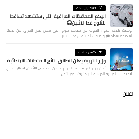
09 فبراير 2020
اليكم المحافظات العراقية التي ستشهد تساقط
للثلوج غدا الاثنين🥶
توقعت هيئة الانواء الجوية عن تساقط ثلوج في بعض مدن العراق من بينها
العاصمة بغداد ⁦🌨️⁩ واضافت الهيئة ان غدا الاثنين …
25 مايو 2026
وزير التربية يعلن انطلاق نتائج الامتحانات الابتدائية
أعلن وزير التربية عبد الكريم عبطان الجبوري، الاثنين، انطلاق نتائج
الامتحانات الوزارية للدراسة الابتدائية/ الدور الأول…
اعلان