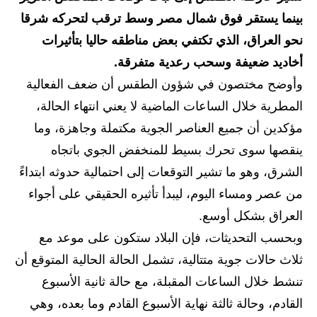
بينما يستقر فوق شمال مصر وسط ترقب لتحركه شرقا
الاخبار الاقتصادية
نحو العراق، الذي تكتفي بعض مناطقه حاليا بتأثيرات
الاخبار الرياضية
أخاديد ضعيفة وسحب رعدية متفرقة.
وأوضح مختصون في شؤون الطقس أن ضعف الفعالية
المدارس
المطرية خلال الساعات الماضية لا يعني انتهاء الحالة،
اخبار وقرارات وزارة التربية
مؤكدين أن جميع العناصر الجوية مكتملة وجاهزة، وما
ينقصها سوى تحرك بسيط للمنخفض الجوي باتجاه
نتائج الامتحانات
الشرق، وهو ما تشير التوقعات إلى احتمالية حدوثه ابتداءً
المرحلة الابتدائية
من عصر ومساء اليوم، ليبدأ تأثيره الحقيقي على أجواء
العراق بشكل أوسع.
المرحلة المتوسطة
وبحسب التحديثات، فإن البلاد ستكون على موعد مع
المرحلة الاعدادية
ثلاث حالات جوية متتالية، تشمل الحالة الحالية المتوقع أن
تنشط خلال الساعات المقبلة، مع حالة ثانية الأسبوع
اسئلة وزارية
القادم، وحالة ثالثة نهاية الأسبوع القادم وما بعده، وهي