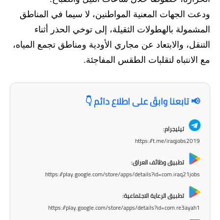
المرحلة الاعدادية
ودعت الجهات المعنية المواطنين، لا سيما في المناطق
ملازم دراسية
المشمولة بالهطولات الثقيلة، إلى توخي الحذر أثناء
التنقل، والابتعاد عن مجاري الأودية ومناطق تجمع المياه،
المرحلة الابتدائية
مع الانتباه لتقلبات الطقس المفاجئة.
المرحلة المتوسطة
المرحلة الاعدادية
📢 تابعنا وابقَ على اطلاع دائم 👇
دروس
تيليجرام:
https://t.me/iraqjobs2019
المرحلة الابتدائية
تطبيق وظائف العراق:
المرحلة المتوسطة
https://play.google.com/store/apps/details?id=com.iraq21jobs
المرحلة الاعدادية
تطبيق الرعاية الاجتماعية:
https://play.google.com/store/apps/details?id=com.re3ayah1
مواضيع انشاء