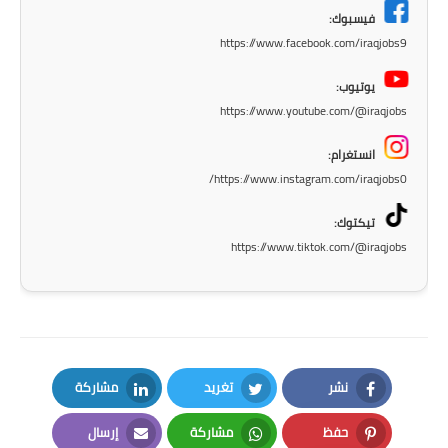
فيسبوك:
المرحلة الابتدائية
https://www.facebook.com/iraqjobs9
المرحلة المتوسطة
يوتيوب:
https://www.youtube.com/@iraqjobs
المرحلة الاعدادية
انستغرام:
الجامعات
https://www.instagram.com/iraqjobs0/
اخبار وقرارات وزارة التعليم
تيكتوك:
العالي
https://www.tiktok.com/@iraqjobs
استمارة القبول المركزي
نتائج القبول المركزي
الطقس
نشر
تغريد
مشاركة
العطل
LinkedIn
Twitter
Facebook
حفظ
مشاركة
إرسال