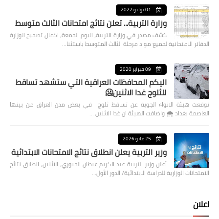
01 يوليو 2022
وزارة التربية... تعلن نتائج امتحانات الثالث متوسط
كشف مصدر في وزارة التربية، اليوم الجمعة، اكمال تصحيح الوزارة
الدفاتر الامتحانية لجميع مواد مرحلة الثالث المتوسط باستثنا…
09 فبراير 2020
اليكم المحافظات العراقية التي ستشهد تساقط
للثلوج غدا الاثنين🥶
توقعت هيئة الانواء الجوية عن تساقط ثلوج في بعض مدن العراق من بينها
العاصمة بغداد ⁦🌨️⁩ واضافت الهيئة ان غدا الاثنين …
25 مايو 2026
وزير التربية يعلن انطلاق نتائج الامتحانات الابتدائية
أعلن وزير التربية عبد الكريم عبطان الجبوري، الاثنين، انطلاق نتائج
الامتحانات الوزارية للدراسة الابتدائية/ الدور الأول…
اعلان