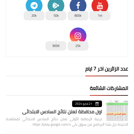
20k
50k
800k
1m
900K
25k
عدد الزائرين اخر 7 ايام
المشاركات الشائعة
21 مايو 2024
اول محافظة تعلن نتائج السادس الابتدائي
تربية الرصافة الأولى تعلن نتائج السادس الابتدائي لمشاهدة
النتيجة نزل هذا البرنامج من سوق بلي https://play.google.com/s…