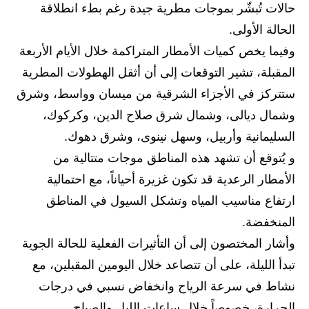
المرحلة الابتدائية
حالات تُبشّر بموجات مطرية جيدة رغم بطء انطلاقة
الحالة الأولى.
المرحلة المتوسطة
وفيما يخص كميات الأمطار المتراكمة خلال الأيام الأربعة
المرحلة الاعدادية
المقبلة، تشير التوقعات إلى أن أثقل الهطولات المطرية
ستتركز في الأجزاء الشرقية من ميسان وواسط، وشرق
مرشحات
وشمال ديالى، وشمال شرق صلاح الدين، وكركوك،
المرحلة الابتدائية
السليمانية وأربيل، وسهل نينوى، وشرق دهوك.
و يُتوقع أن تشهد هذه المناطق موجات متتالية من
المرحلة المتوسطة
الأمطار الرعدية قد تكون غزيرة أحياناً، مع احتمالية
المرحلة الاعدادية
ارتفاع مناسيب المياه وتشكل السيول في المناطق
المنخفضة.
كتب مدرسية
وأشار المختصون إلى أن التأثيرات الفعلية للحالة الجوية
المرحلة الابتدائية
تبدأ الليلة، على أن تتصاعد خلال اليومين المقبلين، مع
المرحلة المتوسطة
نشاط في سرعة الرياح وانخفاض نسبي في درجات
الحرارة، خصوصاً خلال ساعات الليل والصباح.