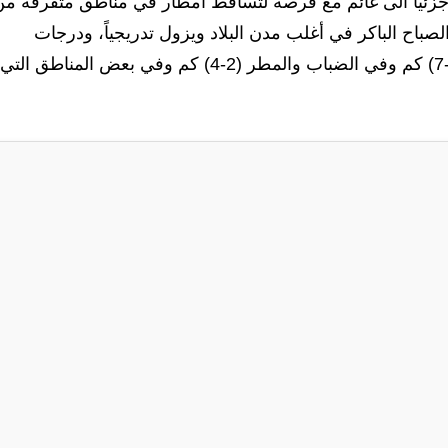
 جزئياً الى غائم مع فرصة لتساقط أمطار في مناطق متفرقة من
صباح الباكر في أغلب مدن البلاد ويزول تدريجياً، ودرجات
الحرارة مقاربة على العموم ومدى الرؤية الأفقية (5-7) كم وفي الضباب والمطر (2-4) كم وفي بعض المناطق التي