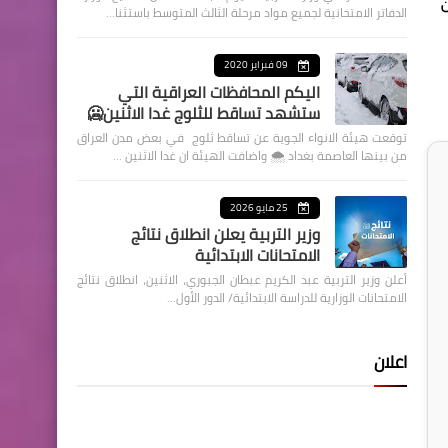
الدفاتر الامتحانية لجميع مواد مرحلة الثالث المتوسط باستثنا…
09 فبراير 2020
اليكم المحافظات العراقية التي
ستشهد تساقط للثلوج غدا الاثنين🥶
توقعت هيئة الانواء الجوية عن تساقط ثلوج في بعض مدن العراق
من بينها العاصمة بغداد ⁦🌨️⁩ واضافت الهيئة ان غدا الاثنين …
25 مايو 2026
وزير التربية يعلن انطلاق نتائج
الامتحانات الابتدائية
أعلن وزير التربية عبد الكريم عبطان الجبوري، الاثنين، انطلاق نتائج
الامتحانات الوزارية للدراسة الابتدائية/ الدور الأول…
اعلان