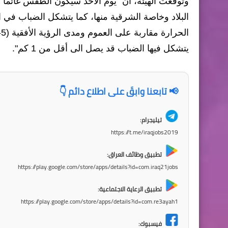
وتوقعت الهيئة، أن "يوم الأحد سيكون الطقس غائماً
البلاد وخاصة الشرقية منها، كما يتشكل الضباب في ال
يتشكل فيها الضباب قد يصل الى أقل من 1 كم".
📢 تابعنا وابقَ على اطلاع دائم 👇
تيليجرام:
https://t.me/iraqjobs2019
تطبيق وظائف العراق:
https://play.google.com/store/apps/details?id=com.iraq21jobs
تطبيق الرعاية الاجتماعية:
https://play.google.com/store/apps/details?id=com.re3ayah1
فيسبوك: