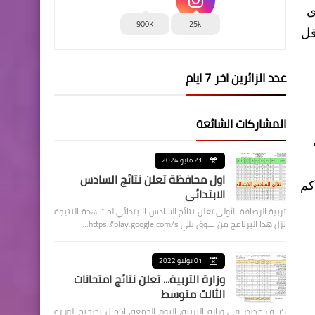
ى
900K
25k
 أقل
عدد الزائرين اخر 7 ايام
المشاركات الشائعة
21 مايو 2024
اول محافظة تعلن نتائج السادس
جنوبية وتنخفض قليلاً في المنطقة الشمالية، ومدى الرؤية الأفقية (5-7) كم
الابتدائي
تربية الرصافة الأولى تعلن نتائج السادس الابتدائي لمشاهدة النتيجة
نزل هذا البرنامج من سوق بلي https://play.google.com/s…
01 يوليو 2022
وزارة التربية... تعلن نتائج امتحانات
الثالث متوسط
كشف مصدر في وزارة التربية، اليوم الجمعة، اكمال تصحيح الوزارة