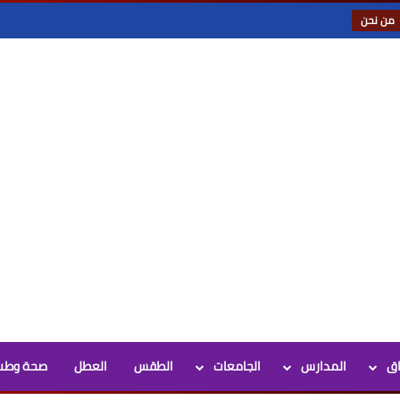
من نحن
اق
المدارس
الجامعات
الطقس
العطل
صحة وطب