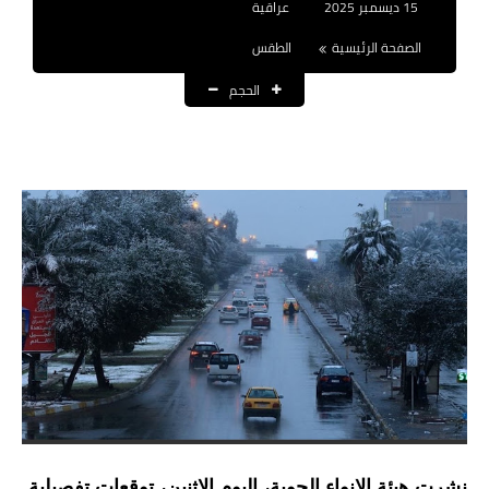
15 ديسمبر 2025
عراقية
نتائج التعيينات
الصفحة الرئيسية
الطقس
العقود والاجور اليومية
الحجم
الرواتب والقروض
الرواتب
القروض والسلف
المنح المالية
قطع الاراضي
اخبار العراق
الاخبار السياسية
الاخبار الامنية
نشرت هيئة الانواء الجوية، اليوم الاثنين، توقعات تفصيلية