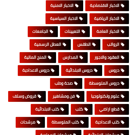
الاخبار الاقتصادية
الاخبار الامنية
الاخبار الرياضية
الاخبار السياسية
الاخبار العامة
التعيينات
الجامعات
الرواتب
الطقس
العطل الرسمية
العقود والاجور
المدارس
المنح المالية
دروس
دروس الابتدائية
دروس الاعدادية
دروس المتوسطة
صحة وطب
علوم وتكنولوجيا
فن ومشاهير
قروض وسلف
قطع اراضي
كتب
كتب الابتدائية
كتب الاعدادية
كتب المتوسطة
مرشحات
مرشحات الابتدائية
مرشحات الاعدادية