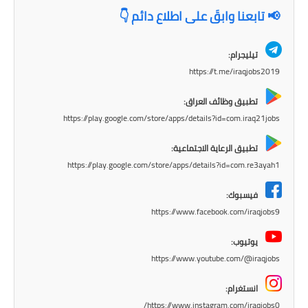
المرحلة الاعدادية
📢 تابعنا وابقَ على اطلاع دائم 👇
ملازم دراسية
تيليجرام:
https://t.me/iraqjobs2019
المرحلة الابتدائية
تطبيق وظائف العراق:
المرحلة المتوسطة
https://play.google.com/store/apps/details?id=com.iraq21jobs
المرحلة الاعدادية
تطبيق الرعاية الاجتماعية:
https://play.google.com/store/apps/details?id=com.re3ayah1
دروس
فيسبوك:
المرحلة الابتدائية
https://www.facebook.com/iraqjobs9
المرحلة المتوسطة
يوتيوب:
https://www.youtube.com/@iraqjobs
المرحلة الاعدادية
انستغرام:
مواضيع انشاء
https://www.instagram.com/iraqjobs0/