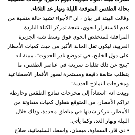
بحالة الطقس المتوقعة الليلة ونهار غد الثلاثاء.
الاخبار الاقتصادية
وقالت الهيئة في بيان ، ان "الأجواء تشهد حالة متقلبة من
الاخبار الرياضية
عدم الاستقرار الجوي، نتيجة تمركز الكتلة الباردة
المرافقة للمنخفض الجوي فوق وسط شبه الجزيرة
المدارس
العربية، ليكون ثقل الحالة الأكبر من حيث كميات الأمطار
اخبار وقرارات وزارة التربية
على دول الخليج، في تموضع نادر الحدوث"، مبينة انه
"ينتج عن ذلك تقلبات سريعة في عناصر الطقس، ما
نتائج الامتحانات
يتطلب متابعة دقيقة ومستمرة لصور الأقمار الاصطناعية
المرحلة الابتدائية
ومخرجات النماذج العددية".
وبينت انه "استناداً إلى مخرجات نماذج الطقس وخارطة
المرحلة المتوسطة
تراكم الأمطار، من المتوقع هطول كميات متفاوتة من
المرحلة الاعدادية
الأمطار، تتركز شدتها في مناطق محددة، وذلك خلال
الليلة ونهار الغد، وكما يأتي:
اسئلة وزارية
▪️ ذي قار، السماوة، ميسان، واسط، السليمانية، صلاح