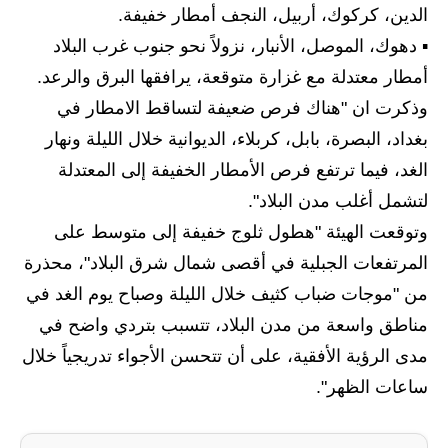
المرحلة الابتدائية
الدين، كركوك، أربيل، النجف أمطار خفيفة.
المرحلة المتوسطة
▪️ دهوك، الموصل، الأنبار، نزولاً نحو جنوب غرب البلاد
أمطار معتدلة مع غزارة متوقعة، يرافقها البرق والرعد.
المرحلة الاعدادية
وذكرت ان "هناك فرص ضعيفة لتساقط الامطار في
مرشحات
بغداد، البصرة، بابل، كربلاء، الديوانية خلال الليلة ونهار
الغد، فيما ترتفع فرص الأمطار الخفيفة إلى المعتدلة
المرحلة الابتدائية
لتشمل أغلب مدن البلاد".
المرحلة المتوسطة
وتوقعت الهيئة "هطول ثلوج خفيفة إلى متوسط على
المرتفعات الجبلية في أقصى شمال شرق البلاد"، محذرة
المرحلة الاعدادية
من "موجات ضباب كثيف خلال الليلة وصباح يوم الغد في
كتب مدرسية
مناطق واسعة من مدن البلاد، تتسبب بتردي واضح في
مدى الرؤية الأفقية، على أن تتحسن الأجواء تدريجياً خلال
المرحلة الابتدائية
ساعات الظهر".
المرحلة المتوسطة