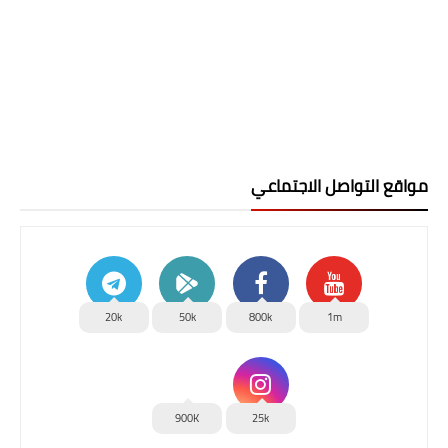
مواقع التواصل الاجتماعي
20k
50k
800k
1m
900K
25k