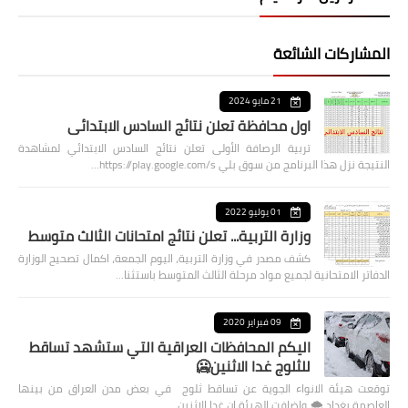
المشاركات الشائعة
21 مايو 2024
اول محافظة تعلن نتائج السادس الابتدائي
تربية الرصافة الأولى تعلن نتائج السادس الابتدائي لمشاهدة
النتيجة نزل هذا البرنامج من سوق بلي https://play.google.com/s…
01 يوليو 2022
وزارة التربية... تعلن نتائج امتحانات الثالث متوسط
كشف مصدر في وزارة التربية، اليوم الجمعة، اكمال تصحيح الوزارة
الدفاتر الامتحانية لجميع مواد مرحلة الثالث المتوسط باستثنا…
09 فبراير 2020
اليكم المحافظات العراقية التي ستشهد تساقط
للثلوج غدا الاثنين🥶
توقعت هيئة الانواء الجوية عن تساقط ثلوج في بعض مدن العراق من بينها
العاصمة بغداد ⁦🌨️⁩ واضافت الهيئة ان غدا الاثنين …