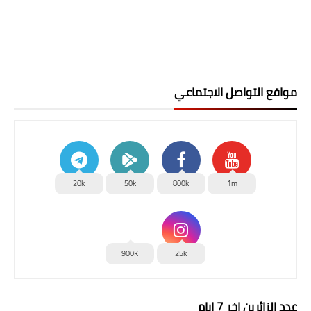
مواقع التواصل الاجتماعي
20k
50k
800k
1m
900K
25k
عدد الزائرين اخر 7 ايام