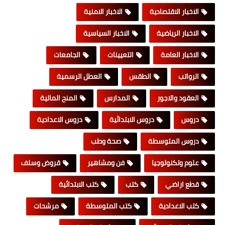
الاخبار الاقتصادية
الاخبار الامنية
الاخبار الرياضية
الاخبار السياسية
الاخبار العامة
التعيينات
الجامعات
الرواتب
الطقس
العطل الرسمية
العقود والاجور
المدارس
المنح المالية
دروس
دروس الابتدائية
دروس الاعدادية
دروس المتوسطة
صحة وطب
علوم وتكنولوجيا
فن ومشاهير
قروض وسلف
قطع اراضي
كتب
كتب الابتدائية
كتب الاعدادية
كتب المتوسطة
مرشحات