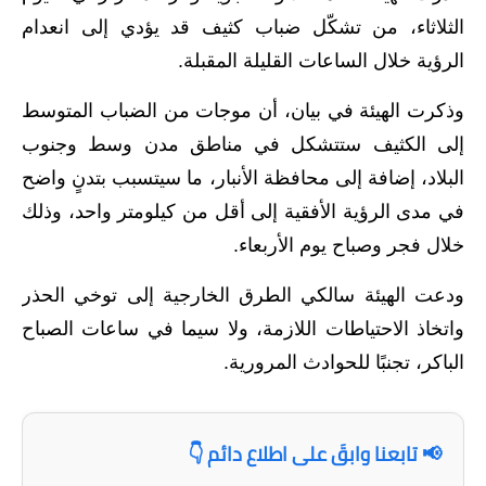
الثلاثاء، من تشكّل ضباب كثيف قد يؤدي إلى انعدام
الاخبار الاقتصادية
الرؤية خلال الساعات القليلة المقبلة.
الاخبار الرياضية
وذكرت الهيئة في بيان، أن موجات من الضباب المتوسط
المدارس
إلى الكثيف ستتشكل في مناطق مدن وسط وجنوب
البلاد، إضافة إلى محافظة الأنبار، ما سيتسبب بتدنٍ واضح
اخبار وقرارات وزارة التربية
في مدى الرؤية الأفقية إلى أقل من كيلومتر واحد، وذلك
نتائج الامتحانات
خلال فجر وصباح يوم الأربعاء.
المرحلة الابتدائية
ودعت الهيئة سالكي الطرق الخارجية إلى توخي الحذر
واتخاذ الاحتياطات اللازمة، ولا سيما في ساعات الصباح
المرحلة المتوسطة
الباكر، تجنبًا للحوادث المرورية.
المرحلة الاعدادية
اسئلة وزارية
📢 تابعنا وابقَ على اطلاع دائم 👇