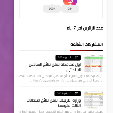
900K
25k
عدد الزائرين اخر 7 ايام
المشاركات الشائعة
21 مايو 2024
اول محافظة تعلن نتائج السادس
الابتدائي
تربية الرصافة الأولى تعلن نتائج السادس الابتدائي لمشاهدة النتيجة
نزل هذا البرنامج من سوق بلي https://play.google.com/s…
01 يوليو 2022
وزارة التربية... تعلن نتائج امتحانات
الثالث متوسط
كشف مصدر في وزارة التربية، اليوم الجمعة، اكمال تصحيح الوزارة