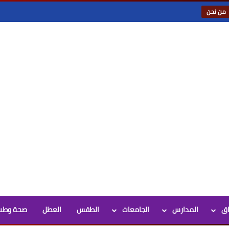
من نحن
اق
المدارس
الجامعات
الطقس
العطل
صحة وطب