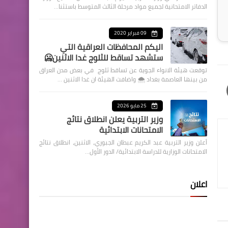
الدفاتر الامتحانية لجميع مواد مرحلة الثالث المتوسط باستثنا…
09 فبراير 2020
اليكم المحافظات العراقية التي
ستشهد تساقط للثلوج غدا الاثنين🥶
توقعت هيئة الانواء الجوية عن تساقط ثلوج في بعض مدن العراق
من بينها العاصمة بغداد ⁦🌨️⁩ واضافت الهيئة ان غدا الاثنين …
25 مايو 2026
وزير التربية يعلن انطلاق نتائج
الامتحانات الابتدائية
أعلن وزير التربية عبد الكريم عبطان الجبوري، الاثنين، انطلاق نتائج
الامتحانات الوزارية للدراسة الابتدائية/ الدور الأول…
اعلان