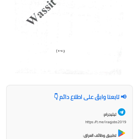
📢 تابعنا وابقَ على اطلاع دائم 👇
تيليجرام:
https://t.me/iraqjobs2019
تطبيق وظائف العراق: