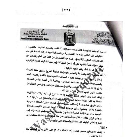
صحة وطب
فن ومشاهير
العامة