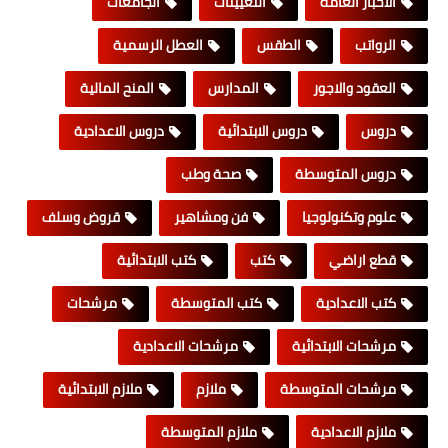
الاخبار العامة
التعيينات
الجامعات
الرواتب
الطقس
العطل الرسمية
العقود والاجور
المدارس
المنح المالية
دروس
دروس الابتدائية
دروس الاعدادية
دروس المتوسطة
صحة وطب
علوم وتكنولوجيا
فن ومشاهير
قروض وسلف
قطع اراضي
كتب
كتب الابتدائية
كتب الاعدادية
كتب المتوسطة
مرشحات
مرشحات الابتدائية
مرشحات الاعدادية
مرشحات المتوسطة
ملازم
ملازم الابتدائية
ملازم الاعدادية
ملازم المتوسطة