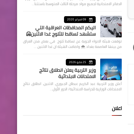
الدفاتر الامتحانية لجميع مواد مرحلة الثالث المتوسط باستثنا…
09 فبراير 2020
اليكم المحافظات العراقية التي
ستشهد تساقط للثلوج غدا الاثنين🥶
توقعت هيئة الانواء الجوية عن تساقط ثلوج في بعض مدن العراق
من بينها العاصمة بغداد ⁦🌨️⁩ واضافت الهيئة ان غدا الاثنين …
25 مايو 2026
وزير التربية يعلن انطلاق نتائج
الامتحانات الابتدائية
أعلن وزير التربية عبد الكريم عبطان الجبوري، الاثنين، انطلاق نتائج
الامتحانات الوزارية للدراسة الابتدائية/ الدور الأول…
اعلان