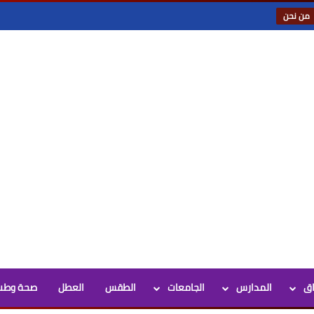
من نحن
اق
المدارس
الجامعات
الطقس
العطل
صحة وطب