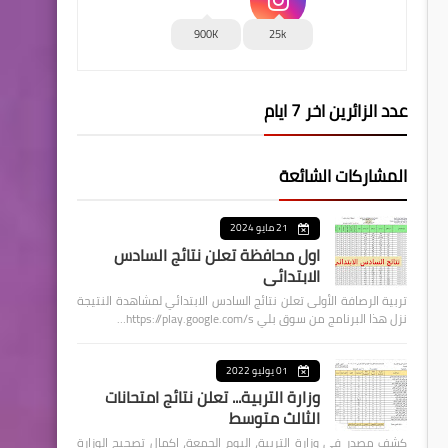
900K
25k
عدد الزائرين اخر 7 ايام
المشاركات الشائعة
21 مايو 2024
اول محافظة تعلن نتائج السادس
الابتدائي
تربية الرصافة الأولى تعلن نتائج السادس الابتدائي لمشاهدة النتيجة
نزل هذا البرنامج من سوق بلي https://play.google.com/s…
01 يوليو 2022
وزارة التربية... تعلن نتائج امتحانات
الثالث متوسط
كشف مصدر في وزارة التربية، اليوم الجمعة، اكمال تصحيح الوزارة