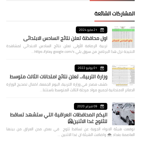
المشاركات الشائعة
21 مايو 2024
اول محافظة تعلن نتائج السادس الابتدائي
تربية الرصافة الأولى تعلن نتائج السادس الابتدائي لمشاهدة
النتيجة نزل هذا البرنامج من سوق بلي https://play.google.com/s…
01 يوليو 2022
وزارة التربية... تعلن نتائج امتحانات الثالث متوسط
كشف مصدر في وزارة التربية، اليوم الجمعة، اكمال تصحيح الوزارة
الدفاتر الامتحانية لجميع مواد مرحلة الثالث المتوسط باستثنا…
09 فبراير 2020
اليكم المحافظات العراقية التي ستشهد تساقط
للثلوج غدا الاثنين🥶
توقعت هيئة الانواء الجوية عن تساقط ثلوج في بعض مدن العراق من بينها
العاصمة بغداد ⁦🌨️⁩ واضافت الهيئة ان غدا الاثنين …