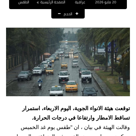
20 مايو 2026
عراقية
الصفحة الرئيسية
الطقس
نتائج التعيينات
الحجم
العقود والاجور اليومية
الرواتب والقروض
الرواتب
القروض والسلف
المنح المالية
قطع الاراضي
اخبار العراق
توقعت هيئة الانواء الجوية، اليوم الاربعاء، استمرار
تساقط الامطار وارتفاعا في درجات الحرارة.
الاخبار السياسية
وقالت الهيئة في بيان ، ان "طقس يوم غد الخميس
الاخبار الامنية