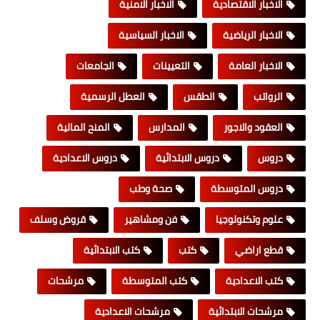
الاخبار الاقتصادية
الاخبار الامنية
الاخبار الرياضية
الاخبار السياسية
الاخبار العامة
التعيينات
الجامعات
الرواتب
الطقس
العطل الرسمية
العقود والاجور
المدارس
المنح المالية
دروس
دروس الابتدائية
دروس الاعدادية
دروس المتوسطة
صحة وطب
علوم وتكنولوجيا
فن ومشاهير
قروض وسلف
قطع اراضي
كتب
كتب الابتدائية
كتب الاعدادية
كتب المتوسطة
مرشحات
مرشحات الابتدائية
مرشحات الاعدادية