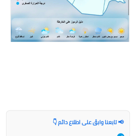
صحة وطب
فن ومشاهير
العامة
📢 تابعنا وابقَ على اطلاع دائم 👇