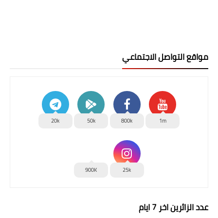
مواقع التواصل الاجتماعي
20k
50k
800k
1m
900K
25k
عدد الزائرين اخر 7 ايام