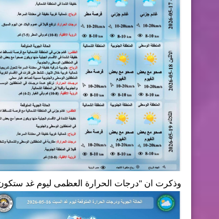
وذكرت ان "درجات الحرارة العظمى ليوم غد ستكون جنوبا بين 32-36 وفي الوسط بين 30-32 و