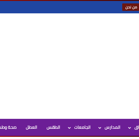
من نحن
اق
المدارس
الجامعات
الطقس
العطل
صحة وطب