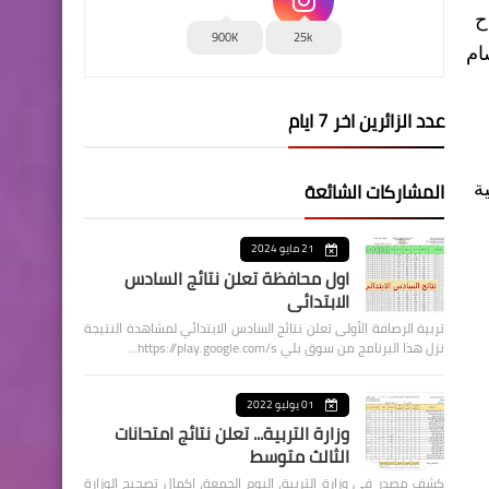
ح
900K
25k
ام
عدد الزائرين اخر 7 ايام
المشاركات الشائعة
ة
21 مايو 2024
اول محافظة تعلن نتائج السادس
الابتدائي
تربية الرصافة الأولى تعلن نتائج السادس الابتدائي لمشاهدة النتيجة
نزل هذا البرنامج من سوق بلي https://play.google.com/s…
01 يوليو 2022
وزارة التربية... تعلن نتائج امتحانات
الثالث متوسط
كشف مصدر في وزارة التربية، اليوم الجمعة، اكمال تصحيح الوزارة