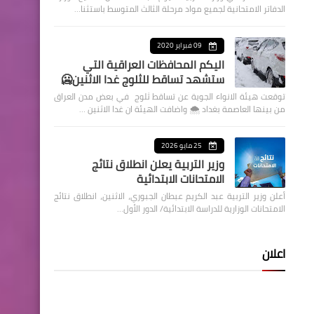
الدفاتر الامتحانية لجميع مواد مرحلة الثالث المتوسط باستثنا…
09 فبراير 2020
اليكم المحافظات العراقية التي
ستشهد تساقط للثلوج غدا الاثنين🥶
توقعت هيئة الانواء الجوية عن تساقط ثلوج في بعض مدن العراق
من بينها العاصمة بغداد ⁦🌨️⁩ واضافت الهيئة ان غدا الاثنين …
25 مايو 2026
وزير التربية يعلن انطلاق نتائج
الامتحانات الابتدائية
أعلن وزير التربية عبد الكريم عبطان الجبوري، الاثنين، انطلاق نتائج
الامتحانات الوزارية للدراسة الابتدائية/ الدور الأول…
اعلان