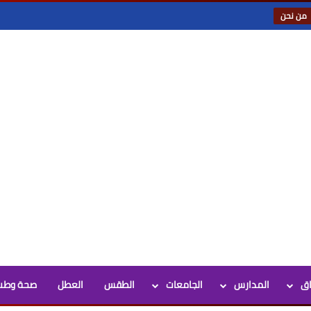
من نحن
اق
المدارس
الجامعات
الطقس
العطل
صحة وطب