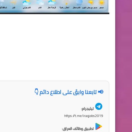
📢 تابعنا وابقَ على اطلاع دائم 👇
تيليجرام:
https://t.me/iraqjobs2019
تطبيق وظائف العراق: