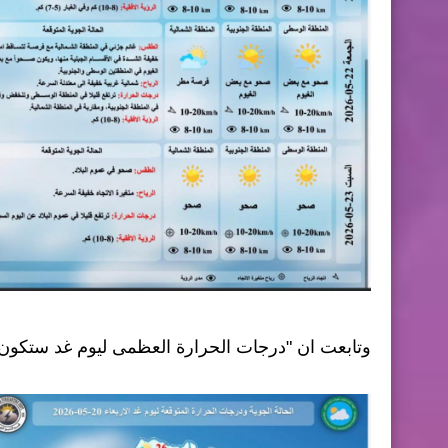
وتابعت ان "درجات الحرارة العظمى ليوم غد ستكون جنوبا بين 33-35 وفي الوسط بين 31-32 و