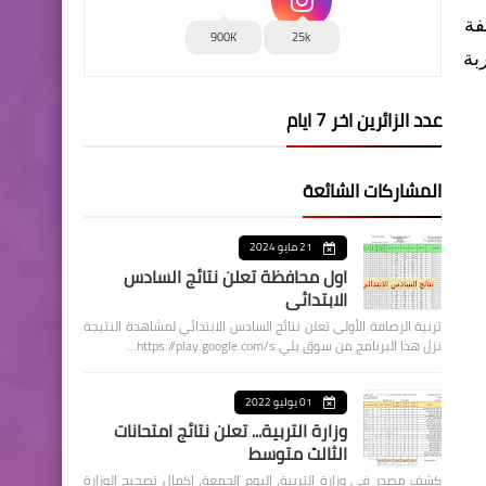
فة
900K
25k
بة
عدد الزائرين اخر 7 ايام
المشاركات الشائعة
21 مايو 2024
اول محافظة تعلن نتائج السادس
الابتدائي
تربية الرصافة الأولى تعلن نتائج السادس الابتدائي لمشاهدة النتيجة
نزل هذا البرنامج من سوق بلي https://play.google.com/s…
01 يوليو 2022
وزارة التربية... تعلن نتائج امتحانات
الثالث متوسط
كشف مصدر في وزارة التربية، اليوم الجمعة، اكمال تصحيح الوزارة