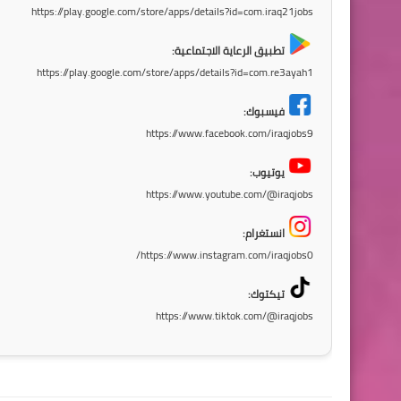
https://play.google.com/store/apps/details?id=com.iraq21jobs
تطبيق الرعاية الاجتماعية:
https://play.google.com/store/apps/details?id=com.re3ayah1
فيسبوك:
https://www.facebook.com/iraqjobs9
يوتيوب:
https://www.youtube.com/@iraqjobs
انستغرام:
https://www.instagram.com/iraqjobs0/
تيكتوك:
https://www.tiktok.com/@iraqjobs