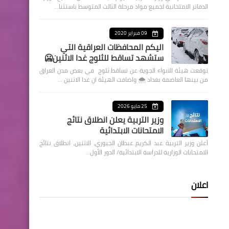
الدفاتر الامتحانية لجميع مواد مرحلة الثالث المتوسط باستثنا…
09 فبراير 2020
اليكم المحافظات العراقية التي
ستشهد تساقط للثلوج غدا الاثنين🥶
توقعت هيئة الانواء الجوية عن تساقط ثلوج في بعض مدن العراق
من بينها العاصمة بغداد ⁦🌨️⁩ واضافت الهيئة ان غدا الاثنين …
25 مايو 2026
وزير التربية يعلن انطلاق نتائج
الامتحانات الابتدائية
أعلن وزير التربية عبد الكريم عبطان الجبوري، الاثنين، انطلاق نتائج
الامتحانات الوزارية للدراسة الابتدائية/ الدور الأول…
اعلان