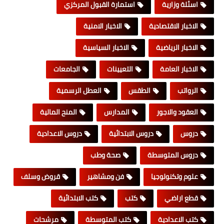
اسئلة وزارية
استمارة القبول المركزي
الاخبار الاقتصادية
الاخبار الامنية
الاخبار الرياضية
الاخبار السياسية
الاخبار العامة
التعيينات
الجامعات
الرواتب
الطقس
العطل الرسمية
العقود والاجور
المدارس
المنح المالية
دروس
دروس الابتدائية
دروس الاعدادية
دروس المتوسطة
صحة وطب
علوم وتكنولوجيا
فن ومشاهير
قروض وسلف
قطع اراضي
كتب
كتب الابتدائية
كتب الاعدادية
كتب المتوسطة
مرشحات