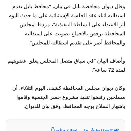
وقال ديوان محافظة بابل في بيان، "محافظ بابل يقدم
الاخبار الاقتصادية
استقالته اثناء عقد الجلسة الإستثنائية على ما حدث اليوم
الاخبار الرياضية
أثر الاعتداء على السلطة التنفيذية"، مردفا "مجلس
المحافظة يرفض بالاجماع تصويت على استقالته
المدارس
والمحافظ أصر على تقديم استقالته للمجلس".
اخبار وقرارات وزارة التربية
وأضاف البيان "في سياق متصل المجلس يعلق عضويتهم
نتائج الامتحانات
لمدة 72 ساعة".
المرحلة الابتدائية
وكان ديوان مجلس المحافظة كشف، اليوم الثلاثاء، أن
المرحلة المتوسطة
مسلحين رفضوا تنفيذ مشروع جسر الجنسية وقاموا
المرحلة الاعدادية
باشهار السلاح بوجه المحافظ، وفق بيان للديوان.
اسئلة وزارية
📢 تابعنا وابقَ على اطلاع دائم 👇