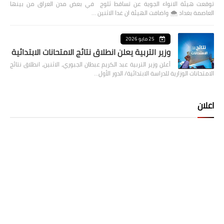
توقعت هيئة الانواء الجوية عن تساقط ثلوج في بعض مدن العراق من بينها
العاصمة بغداد ⁦🌨️⁩ واضافت الهيئة ان غدا الاثنين …
25 مايو 2026
وزير التربية يعلن انطلاق نتائج الامتحانات الابتدائية
أعلن وزير التربية عبد الكريم عبطان الجبوري، الاثنين، انطلاق نتائج
الامتحانات الوزارية للدراسة الابتدائية/ الدور الأول…
اعلان