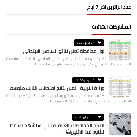
عدد الزائرين اخر 7 ايام
المشاركات الشائعة
21 مايو 2024
اول محافظة تعلن نتائج السادس الابتدائي
تربية الرصافة الأولى تعلن نتائج السادس الابتدائي لمشاهدة
النتيجة نزل هذا البرنامج من سوق بلي https://play.google.com/s…
01 يوليو 2022
وزارة التربية... تعلن نتائج امتحانات الثالث متوسط
كشف مصدر في وزارة التربية، اليوم الجمعة، اكمال تصحيح الوزارة
الدفاتر الامتحانية لجميع مواد مرحلة الثالث المتوسط باستثنا…
09 فبراير 2020
اليكم المحافظات العراقية التي ستشهد تساقط
للثلوج غدا الاثنين🥶