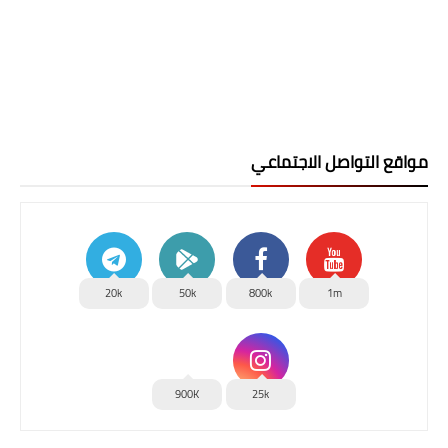
مواقع التواصل الاجتماعي
20k
50k
800k
1m
900K
25k