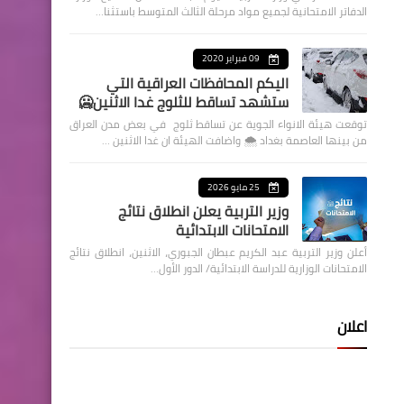
الدفاتر الامتحانية لجميع مواد مرحلة الثالث المتوسط باستثنا…
09 فبراير 2020
اليكم المحافظات العراقية التي
ستشهد تساقط للثلوج غدا الاثنين🥶
توقعت هيئة الانواء الجوية عن تساقط ثلوج في بعض مدن العراق
من بينها العاصمة بغداد ⁦🌨️⁩ واضافت الهيئة ان غدا الاثنين …
25 مايو 2026
وزير التربية يعلن انطلاق نتائج
الامتحانات الابتدائية
أعلن وزير التربية عبد الكريم عبطان الجبوري، الاثنين، انطلاق نتائج
الامتحانات الوزارية للدراسة الابتدائية/ الدور الأول…
اعلان