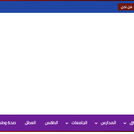
من نحن
اق
المدارس
الجامعات
الطقس
العطل
صحة وطب