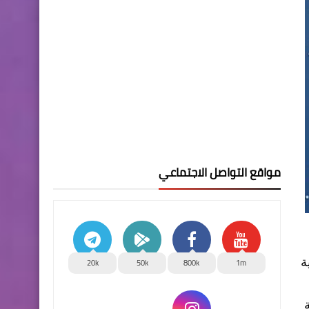
مواقع التواصل الاجتماعي
ة
20k
50k
800k
1m