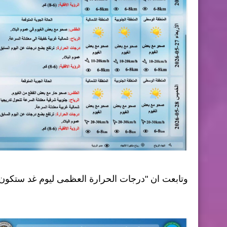
وتابعت ان "درجات الحرارة العظمى ليوم غد ستكون جنوبا بين (36-39) وفي الوسط (34-36)