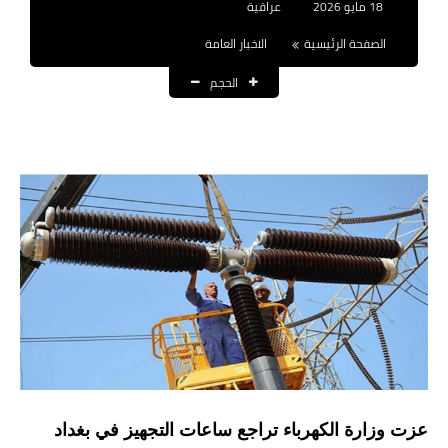
18 مايو 2026
عراقية
نتائج التعيينات
الصفحة الرئيسية
الاخبار العامة
العقود والاجور اليومية
الحجم
الرواتب والقروض
الرواتب
القروض والسلف
المنح المالية
قطع الاراضي
اخبار العراق
الاخبار السياسية
عزت وزارة الكهرباء تراجع ساعات التجهيز في بغداد
الاخبار الامنية