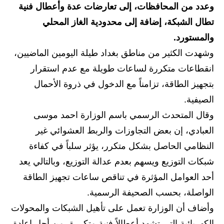
وعدد من المحافظات، إلى تعارضات عدة وأعطال فنية
الاخبار الاقتصادية
تطال الشبكة، إضافة إلى محدودية الغاز المحلي
والمستورد.
الاخبار الرياضية
وشهدت الكثير من مناطق بغداد طيلة اليومين الماضيين،
المدارس
انقطاعات متكررة لساعات طويلة مع عدم استقرار
بتجهيز الطاقة، تزامناً مع الدخول في ذروة الأحمال
اخبار وقرارات وزارة التربية
الصيفية.
نتائج الامتحانات
وقال المتحدث الرسمي باسم الوزارة احمد موسى
العبادي، إن بعض التجاوزات والربط العشوائي غير
المرحلة الابتدائية
النظامي الحاصل بشكل متكرر، يؤثر سلباً في كفاءة
المرحلة المتوسطة
شبكات التوزيع ويسهم بعدم عدالة التوزيع، وبالتالي يعد
أحد العوامل المؤثرة في تناقص ساعات تجهيز الطاقة
المرحلة الاعدادية
الواصلة، بحسب الصحيفة الرسمية.
اسئلة وزارية
وأضاف أن الوزارة تعمل على تأهيل الشبكات والمحولات
الكهربائية التي تشهد أعطالاً فنية متكررة، من أجل إعادة