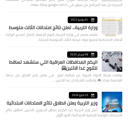
النتيجة نزل هذا البرنامج من سوق بلي https://play.google.com/s…
01 يوليو 2022
وزارة التربية... تعلن نتائج امتحانات الثالث متوسط
كشف مصدر في وزارة التربية، اليوم الجمعة، اكمال تصحيح الوزارة
الدفاتر الامتحانية لجميع مواد مرحلة الثالث المتوسط باستثنا…
09 فبراير 2020
اليكم المحافظات العراقية التي ستشهد تساقط
للثلوج غدا الاثنين🥶
توقعت هيئة الانواء الجوية عن تساقط ثلوج في بعض مدن العراق من بينها
العاصمة بغداد ⁦🌨️⁩ واضافت الهيئة ان غدا الاثنين …
25 مايو 2026
وزير التربية يعلن انطلاق نتائج الامتحانات الابتدائية
أعلن وزير التربية عبد الكريم عبطان الجبوري، الاثنين، انطلاق نتائج
الامتحانات الوزارية للدراسة الابتدائية/ الدور الأول…