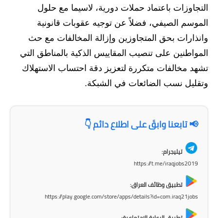
المرحلة الاعدادية
التجاوزات باعتماد حملات دورية، لاسيما مع حلول
الموسم الصيفي، فضلاً عن توجيه عقوبات قانونية
ملازم دراسية
وانذارات بحق المتجاوزين وإزالة المخالفات مع حث
المرحلة الابتدائية
المواطنين على تنصيب المقاييس الذكية بالمناطق التي
تشهد مخالفات متكررة لتعزيز دقة احتساب الاستهلاك
المرحلة المتوسطة
وتقليل نسب الضائعات في الشبكة.
المرحلة الاعدادية
دروس
📢 تابعنا وابقَ على اطلاع دائم 👇
المرحلة الابتدائية
تيليجرام:
المرحلة المتوسطة
https://t.me/iraqjobs2019
تطبيق وظائف العراق:
المرحلة الاعدادية
https://play.google.com/store/apps/details?id=com.iraq21jobs
مواضيع انشاء
تطبيق الرعاية الاجتماعية: