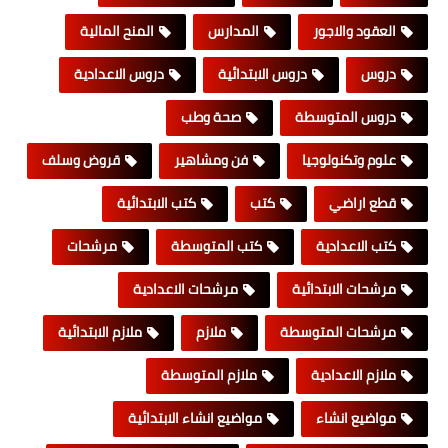
العقود والاجور
المدارس
المنح المالية
دروس
دروس الابتدائية
دروس الاعدادية
دروس المتوسطة
صحة وطب
علوم وتكنولوجيا
فن ومشاهير
قروض وسلف
قطع اراضي
كتب
كتب الابتدائية
كتب الاعدادية
كتب المتوسطة
مرشحات
مرشحات الابتدائية
مرشحات الاعدادية
مرشحات المتوسطة
ملازم
ملازم الابتدائية
ملازم الاعدادية
ملازم المتوسطة
مواضيع انشاء
مواضيع انشاء الابتدائية