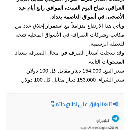
العراقي، صباح اليوم السبت، الموافق رابع أيام عيد
الاخبار الاقتصادية
الأضحى، في أسواق العاصمة بغداد.
الاخبار الرياضية
ويأتي هذا الارتفاع متزامناً مع استمرار إغلاق عدد من
مكاتب وشركات الصرافة في الأسواق المحلية نتيجة
المدارس
للعطلة الرسمية.
اخبار وقرارات وزارة التربية
وقد سجلت أسعار الصرف في محال الصيرفة ببغداد
المستويات التالية:
نتائج الامتحانات
سعر البيع: 154,000 دينار مقابل كل 100 دولار.
المرحلة الابتدائية
سعر الشراء: 153,000 دينار مقابل كل 100 دولار.
المرحلة المتوسطة
📢 تابعنا وابقَ على اطلاع دائم 👇
المرحلة الاعدادية
اسئلة وزارية
تيليجرام:
https://t.me/iraqjobs2019