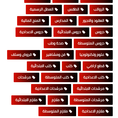
الرواتب
الطقس
العطل الرسمية
العقود والاجور
المدارس
المنح المالية
دروس
دروس الابتدائية
دروس الاعدادية
دروس المتوسطة
صحة وطب
علوم وتكنولوجيا
فن ومشاهير
قروض وسلف
قطع اراضي
كتب
كتب الابتدائية
كتب الاعدادية
كتب المتوسطة
مرشحات
مرشحات الابتدائية
مرشحات الاعدادية
مرشحات المتوسطة
ملازم
ملازم الابتدائية
ملازم الاعدادية
ملازم المتوسطة