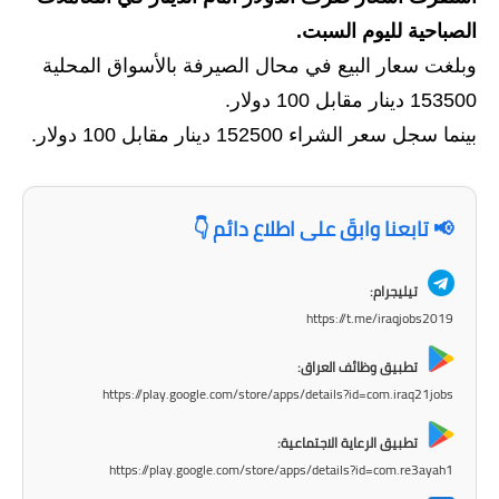
الصباحية لليوم السبت.
الاخبار الاقتصادية
وبلغت سعار البيع في محال الصيرفة بالأسواق المحلية
الاخبار الرياضية
153500 دينار مقابل 100 دولار.
بينما سجل سعر الشراء 152500 دينار مقابل 100 دولار.
المدارس
اخبار وقرارات وزارة التربية
📢 تابعنا وابقَ على اطلاع دائم 👇
نتائج الامتحانات
تيليجرام:
المرحلة الابتدائية
https://t.me/iraqjobs2019
المرحلة المتوسطة
تطبيق وظائف العراق:
https://play.google.com/store/apps/details?id=com.iraq21jobs
المرحلة الاعدادية
تطبيق الرعاية الاجتماعية:
اسئلة وزارية
https://play.google.com/store/apps/details?id=com.re3ayah1