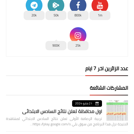
20k
50k
800k
1m
900K
25k
عدد الزائرين اخر 7 ايام
المشاركات الشائعة
21 مايو 2024
اول محافظة تعلن نتائج السادس الابتدائي
تربية الرصافة الأولى تعلن نتائج السادس الابتدائي لمشاهدة
النتيجة نزل هذا البرنامج من سوق بلي https://play.google.com/s…