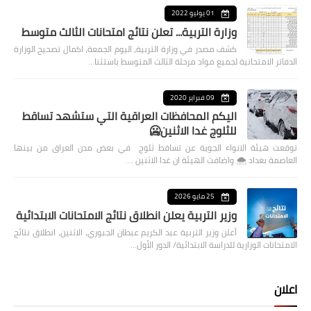
01 يوليو 2022
وزارة التربية... تعلن نتائج امتحانات الثالث متوسط
كشف مصدر في وزارة التربية، اليوم الجمعة، اكمال تصحيح الوزارة
الدفاتر الامتحانية لجميع مواد مرحلة الثالث المتوسط باستثنا…
09 فبراير 2020
اليكم المحافظات العراقية التي ستشهد تساقط
للثلوج غدا الاثنين🥶
توقعت هيئة الانواء الجوية عن تساقط ثلوج في بعض مدن العراق من بينها
العاصمة بغداد ⁦🌨️⁩ واضافت الهيئة ان غدا الاثنين …
25 مايو 2026
وزير التربية يعلن انطلاق نتائج الامتحانات الابتدائية
أعلن وزير التربية عبد الكريم عبطان الجبوري، الاثنين، انطلاق نتائج
الامتحانات الوزارية للدراسة الابتدائية/ الدور الأول…
اعلان