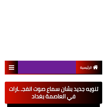
الرئيسية
التعيينات
تنويه جديد بشان سماع صوت انفجـ ـارات
اخبار القطاع العام
في العاصمة بغداد
اخبار القطاع الخاص