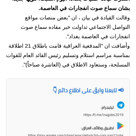
بشان سماع صوت انفجارات في العاصمة.
الاخبار الاقتصادية
وقالت القيادة في بيان ، ان "بعض منصات مواقع
الاخبار الرياضية
التواصل الاجتماعي تداولت خبر مفاده سماع صوت
انفجارات في العاصمة بغداد".
المدارس
وأضافت ان "المدفعية العراقية قامت باطلاق 21 اطلاقة
اخبار وقرارات وزارة التربية
بمناسبة مراسم استلام وتسليم رئيس القائد العام للقوات
المسلحة، وستعاود الاطلاق في (العاشرة صباحاً)".
نتائج الامتحانات
المرحلة الابتدائية
📢 تابعنا وابقَ على اطلاع دائم 👇
المرحلة المتوسطة
تيليجرام:
المرحلة الاعدادية
https://t.me/iraqjobs2019
اسئلة وزارية
تطبيق وظائف العراق:
https://play.google.com/store/apps/details?id=com.iraq21jobs