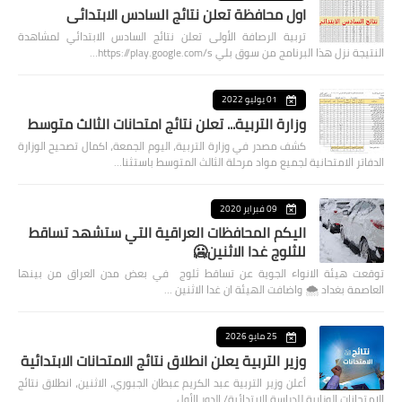
اول محافظة تعلن نتائج السادس الابتدائي
تربية الرصافة الأولى تعلن نتائج السادس الابتدائي لمشاهدة
النتيجة نزل هذا البرنامج من سوق بلي https://play.google.com/s…
01 يوليو 2022
وزارة التربية... تعلن نتائج امتحانات الثالث متوسط
كشف مصدر في وزارة التربية، اليوم الجمعة، اكمال تصحيح الوزارة
الدفاتر الامتحانية لجميع مواد مرحلة الثالث المتوسط باستثنا…
09 فبراير 2020
اليكم المحافظات العراقية التي ستشهد تساقط
للثلوج غدا الاثنين🥶
توقعت هيئة الانواء الجوية عن تساقط ثلوج في بعض مدن العراق من بينها
العاصمة بغداد ⁦🌨️⁩ واضافت الهيئة ان غدا الاثنين …
25 مايو 2026
وزير التربية يعلن انطلاق نتائج الامتحانات الابتدائية
أعلن وزير التربية عبد الكريم عبطان الجبوري، الاثنين، انطلاق نتائج
الامتحانات الوزارية للدراسة الابتدائية/ الدور الأول…