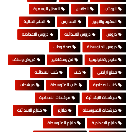
الرواتب
الطقس
العطل الرسمية
العقود والاجور
المدارس
المنح المالية
دروس
دروس الابتدائية
دروس الاعدادية
دروس المتوسطة
صحة وطب
علوم وتكنولوجيا
فن ومشاهير
قروض وسلف
قطع اراضي
كتب
كتب الابتدائية
كتب الاعدادية
كتب المتوسطة
مرشحات
مرشحات الابتدائية
مرشحات الاعدادية
مرشحات المتوسطة
ملازم
ملازم الابتدائية
ملازم الاعدادية
ملازم المتوسطة