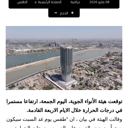
08 مايو 2026
عراقية
الصفحة الرئيسية
الطقس
نتائج التعيينات
الحجم
العقود والاجور اليومية
الرواتب والقروض
الرواتب
القروض والسلف
المنح المالية
قطع الاراضي
اخبار العراق
توقعت هيئة الأنواء الجوية، اليوم الجمعة، ارتفاعا مستمرا
في درجات الحرارة خلال الايام الاربعة القادمة.
الاخبار السياسية
وقالت الهيئة في بيان ، ان "طقس يوم غد السبت سيكون
الاخبار الامنية