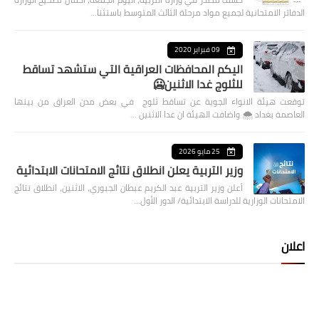
الدفاتر الامتحانية لجميع مواد مرحلة الثالث المتوسط باستثنا…
09 فبراير 2020
اليكم المحافظات العراقية التي ستشهد تساقط
للثلوج غدا الاثنين🥶
توقعت هيئة الانواء الجوية عن تساقط ثلوج في بعض مدن العراق من بينها
العاصمة بغداد ⁦🌨️⁩ واضافت الهيئة ان غدا الاثنين …
25 مايو 2026
وزير التربية يعلن انطلاق نتائج الامتحانات الابتدائية
أعلن وزير التربية عبد الكريم عبطان الجبوري، الاثنين، انطلاق نتائج
الامتحانات الوزارية للدراسة الابتدائية/ الدور الأول…
اعلان