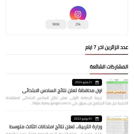
900K
25k
عدد الزائرين اخر 7 ايام
المشاركات الشائعة
21 مايو 2024
اول محافظة تعلن نتائج السادس الابتدائي
تربية الرصافة الأولى تعلن نتائج السادس الابتدائي لمشاهدة
النتيجة نزل هذا البرنامج من سوق بلي https://play.google.com/s…
01 يوليو 2022
وزارة التربية... تعلن نتائج امتحانات الثالث متوسط
كشف مصدر في وزارة التربية، اليوم الجمعة، اكمال تصحيح الوزارة