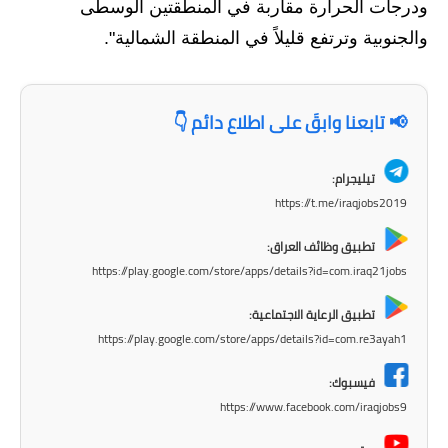
المرحلة الابتدائية
ودرجات الحرارة مقاربة في المنطقتين الوسطى
والجنوبية وترتفع قليلاً في المنطقة الشمالية".
المرحلة المتوسطة
المرحلة الاعدادية
📢 تابعنا وابقَ على اطلاع دائم 👇
مرشحات
تيليجرام:
المرحلة الابتدائية
https://t.me/iraqjobs2019
المرحلة المتوسطة
تطبيق وظائف العراق:
https://play.google.com/store/apps/details?id=com.iraq21jobs
المرحلة الاعدادية
تطبيق الرعاية الاجتماعية:
كتب مدرسية
https://play.google.com/store/apps/details?id=com.re3ayah1
المرحلة الابتدائية
فيسبوك:
https://www.facebook.com/iraqjobs9
المرحلة المتوسطة