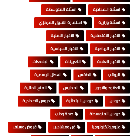
اسئلة الاعدادية
اسئلة المتوسطة
اسئلة وزارية
استمارة القبول المركزي
الاخبار الاقتصادية
الاخبار الامنية
الاخبار الرياضية
الاخبار السياسية
الاخبار العامة
التعيينات
الجامعات
الرواتب
الطقس
العطل الرسمية
العقود والاجور
المدارس
المنح المالية
دروس
دروس الابتدائية
دروس الاعدادية
دروس المتوسطة
صحة وطب
علوم وتكنولوجيا
فن ومشاهير
قروض وسلف