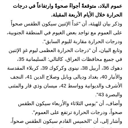
عموم البلاد، متوقعةً أجواءً صحوةً وارتفاعاً في درجات
الاخبار الاقتصادية
الحرارة خلال الأيام الأربعة المقبلة.
الاخبار الرياضية
وذكر بيان للهيئة، أن "غداً الإثنين سيكون الطقس صحواً
على العموم مع تواجد بعض الغيوم في المنطقة الجنوبية،
المدارس
ودرجات الحرارة مقاربة لليوم السابق".
اخبار وقرارات وزارة التربية
وتابع البيان، أن "درجات الحرارة العظمى ليوم غدٍ الإثنين
في جميع محافظات العراق، كالتالي: السليمانية 35،
نتائج الامتحانات
دهوك 36، أربيل 38، نينوى وكركوك 39، كربلاء المقدسة
المرحلة الابتدائية
والأنبار 40، بغداد وديالى وبابل وصلاح الدين 41، النجف
الأشرف والديوانية وواسط 42، ميسان وذي قار والمثنى
المرحلة المتوسطة
والبصرة 43".
المرحلة الاعدادية
وأضاف، أن "يومي الثلاثاء والأربعاء سيكون الطقس
صحواً، ودرجات الحرارة ترتفع على العموم".
اسئلة وزارية
وأشار إلى، أن "الخميس القادم سيكون الطقس صحواً،