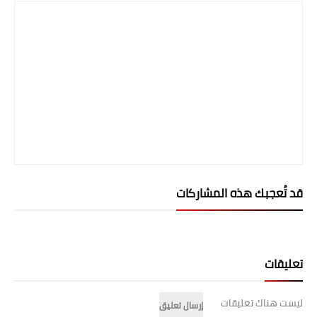
المرحلة الابتدائية
المرحلة المتوسطة
المرحلة الاعدادية
الجامعات
اخبار وقرارات وزارة التعليم
العالي
قد تُعجبك هذه المشاركات
استمارة القبول المركزي
نتائج القبول المركزي
تعليقات
الطقس
العطل
ليست هناك تعليقات
إرسال تعليق