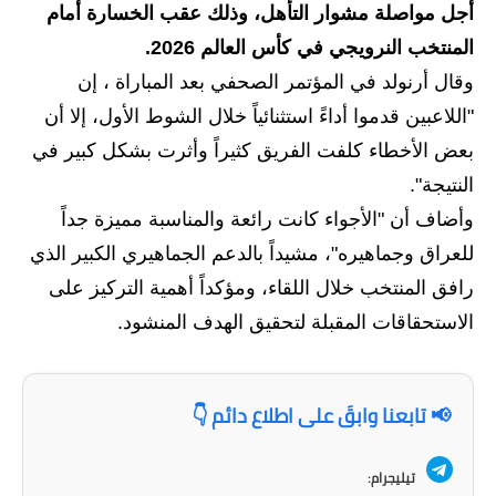
أجل مواصلة مشوار التأهل، وذلك عقب الخسارة أمام
الاخبار الاقتصادية
المنتخب النرويجي في كأس العالم 2026.
وقال أرنولد في المؤتمر الصحفي بعد المباراة ، إن
الاخبار الرياضية
"اللاعبين قدموا أداءً استثنائياً خلال الشوط الأول، إلا أن
المدارس
بعض الأخطاء كلفت الفريق كثيراً وأثرت بشكل كبير في
النتيجة".
اخبار وقرارات وزارة التربية
وأضاف أن "الأجواء كانت رائعة والمناسبة مميزة جداً
نتائج الامتحانات
للعراق وجماهيره"، مشيداً بالدعم الجماهيري الكبير الذي
رافق المنتخب خلال اللقاء، ومؤكداً أهمية التركيز على
المرحلة الابتدائية
الاستحقاقات المقبلة لتحقيق الهدف المنشود.
المرحلة المتوسطة
المرحلة الاعدادية
📢 تابعنا وابقَ على اطلاع دائم 👇
اسئلة وزارية
تيليجرام: