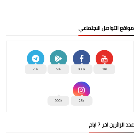
مواقع التواصل الاجتماعي
20k
50k
800k
1m
900K
25k
عدد الزائرين اخر 7 ايام