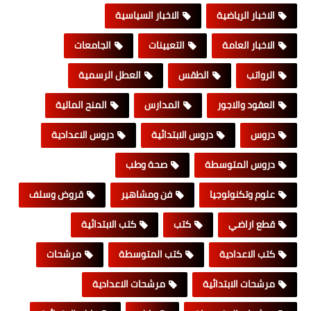
الاخبار الرياضية
الاخبار السياسية
الاخبار العامة
التعيينات
الجامعات
الرواتب
الطقس
العطل الرسمية
العقود والاجور
المدارس
المنح المالية
دروس
دروس الابتدائية
دروس الاعدادية
دروس المتوسطة
صحة وطب
علوم وتكنولوجيا
فن ومشاهير
قروض وسلف
قطع اراضي
كتب
كتب الابتدائية
كتب الاعدادية
كتب المتوسطة
مرشحات
مرشحات الابتدائية
مرشحات الاعدادية