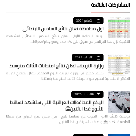
المشاركات الشائعة
21 مايو 2024
اول محافظة تعلن نتائج السادس الابتدائي
تربية الرصافة الأولى تعلن نتائج السادس الابتدائي لمشاهدة
النتيجة نزل هذا البرنامج من سوق بلي https://play.google.com/s…
01 يوليو 2022
وزارة التربية... تعلن نتائج امتحانات الثالث متوسط
كشف مصدر في وزارة التربية، اليوم الجمعة، اكمال تصحيح الوزارة
الدفاتر الامتحانية لجميع مواد مرحلة الثالث المتوسط باستثنا…
09 فبراير 2020
اليكم المحافظات العراقية التي ستشهد تساقط
للثلوج غدا الاثنين🥶
توقعت هيئة الانواء الجوية عن تساقط ثلوج في بعض مدن العراق من بينها
العاصمة بغداد ⁦🌨️⁩ واضافت الهيئة ان غدا الاثنين …