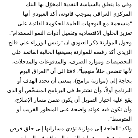
المرحلة الابتدائية
وفي ما يتعلق بالسياسة النقدية المخوّل بها البنك
المركزي العراقي بموجب قانونه، أكد العبودي أنها
المرحلة المتوسطة
"منسجمة مع التوجهات العامة للحكومة القائمة على
المرحلة الاعدادية
تعزيز الحلول الاقتصادية وتفعيل أدوات النمو المستدام".
مرشحات
وحول الموازنة ذكر العبودي ان "رئيس الوزراء علي فالح
الزيدي أكد رفضه للموازنة بصيغتها الحالية القائمة على
المرحلة الابتدائية
التخصيصات وموارد الصرف، والمدفوعات والمدخلات،
المرحلة المتوسطة
لأنها تتضمن خللاً منهجياً"، لافتا الى أن "العراق اليوم
بحاجة إلى (موازنة برامج)، بمعنى أن نحدد الهدف أو
المرحلة الاعدادية
البرنامج أولاً، وأن نشترط في البرنامج المشخّص أو الذي
كتب مدرسية
يقع عليه اختيار التمويل أن يكون ضمن مسار الإصلاح،
وأن تكون فيه عوائد واضحة على المنظور القريب أو
المرحلة الابتدائية
المتوسط".
المرحلة المتوسطة
واكد "الحاجة إلى موازنة تؤدي مساراتها إلى خلق فرص
تنموية وترفع مستويات القيمة المضافة في العملية