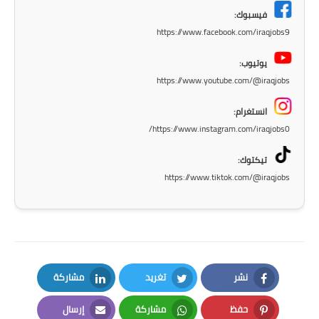
فيسبوك:
المرحلة الابتدائية
https://www.facebook.com/iraqjobs9
المرحلة المتوسطة
يوتيوب:
https://www.youtube.com/@iraqjobs
المرحلة الاعدادية
انستغرام:
الجامعات
https://www.instagram.com/iraqjobs0/
اخبار وقرارات وزارة التعليم
تيكتوك:
العالي
https://www.tiktok.com/@iraqjobs
استمارة القبول المركزي
نتائج القبول المركزي
الطقس
نشر
تغريد
مشاركة
العطل
LinkedIn
Twitter
Facebook
حفظ
مشاركة
إرسال