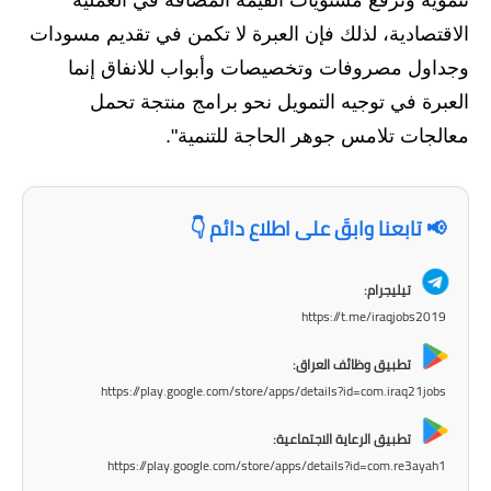
المرحلة الاعدادية
الاقتصادية، لذلك فإن العبرة لا تكمن في تقديم مسودات
ملازم دراسية
وجداول مصروفات وتخصيصات وأبواب للانفاق إنما
العبرة في توجيه التمويل نحو برامج منتجة تحمل
المرحلة الابتدائية
معالجات تلامس جوهر الحاجة للتنمية".
المرحلة المتوسطة
المرحلة الاعدادية
📢 تابعنا وابقَ على اطلاع دائم 👇
دروس
تيليجرام:
https://t.me/iraqjobs2019
المرحلة الابتدائية
تطبيق وظائف العراق:
المرحلة المتوسطة
https://play.google.com/store/apps/details?id=com.iraq21jobs
المرحلة الاعدادية
تطبيق الرعاية الاجتماعية:
https://play.google.com/store/apps/details?id=com.re3ayah1
مواضيع انشاء