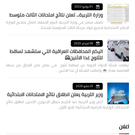
01 يوليو 2022
وزارة التربية... تعلن نتائج امتحانات الثالث متوسط
كشف مصدر في وزارة التربية، اليوم الجمعة، اكمال تصحيح الوزارة
الدفاتر الامتحانية لجميع مواد مرحلة الثالث المتوسط باستثنا…
09 فبراير 2020
اليكم المحافظات العراقية التي ستشهد تساقط
للثلوج غدا الاثنين🥶
توقعت هيئة الانواء الجوية عن تساقط ثلوج في بعض مدن العراق من بينها
العاصمة بغداد ⁦🌨️⁩ واضافت الهيئة ان غدا الاثنين …
25 مايو 2026
وزير التربية يعلن انطلاق نتائج الامتحانات الابتدائية
أعلن وزير التربية عبد الكريم عبطان الجبوري، الاثنين، انطلاق نتائج
الامتحانات الوزارية للدراسة الابتدائية/ الدور الأول…
اعلان