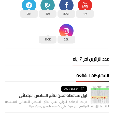
20k
50k
800k
1m
900K
25k
عدد الزائرين اخر 7 ايام
المشاركات الشائعة
21 مايو 2024
اول محافظة تعلن نتائج السادس الابتدائي
تربية الرصافة الأولى تعلن نتائج السادس الابتدائي لمشاهدة
النتيجة نزل هذا البرنامج من سوق بلي https://play.google.com/s…