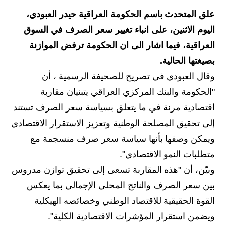
علق المتحدث باسم الحكومة العراقية حيدر العبودي،
الاخبار الاقتصادية
اليوم الاثنين، على انباء تغيير سعر الصرف في السوق
الاخبار الرياضية
العراقية، فيما اشار الى ان الحكومة ترفض الموازنة
بصيغتها الحالية.
المدارس
وقال العبودي في تصريح للصحيفة الرسمية ، أن
اخبار وقرارات وزارة التربية
"الحكومة والبنك المركزي العراقي يتبنيان مقاربة
اقتصادية مرنة في ما يتعلق بسياسة سعر الصرف تستند
نتائج الامتحانات
إلى تحقيق المصلحة الوطنية وتعزيز الاستقرار الاقتصادي
المرحلة الابتدائية
ويمكن وصفها بأنها سياسة سعر صرف منسجمة مع
متطلبات النمو الاقتصادي".
المرحلة المتوسطة
وبيّن، أن "هذه المقاربة تسعى إلى تحقيق توازن مدروس
المرحلة الاعدادية
بين سعر الصرف والناتج المحلي الإجمالي بما يعكس
القوة الحقيقية للاقتصاد الوطني وخصائصه الهيكلية
اسئلة وزارية
ويضمن استقرار المؤشرات الاقتصادية الكلية".