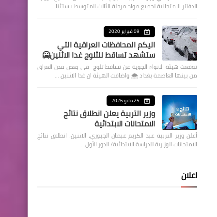
الدفاتر الامتحانية لجميع مواد مرحلة الثالث المتوسط باستثنا…
09 فبراير 2020
اليكم المحافظات العراقية التي
ستشهد تساقط للثلوج غدا الاثنين🥶
توقعت هيئة الانواء الجوية عن تساقط ثلوج في بعض مدن العراق
من بينها العاصمة بغداد ⁦🌨️⁩ واضافت الهيئة ان غدا الاثنين …
25 مايو 2026
وزير التربية يعلن انطلاق نتائج
الامتحانات الابتدائية
أعلن وزير التربية عبد الكريم عبطان الجبوري، الاثنين، انطلاق نتائج
الامتحانات الوزارية للدراسة الابتدائية/ الدور الأول…
اعلان