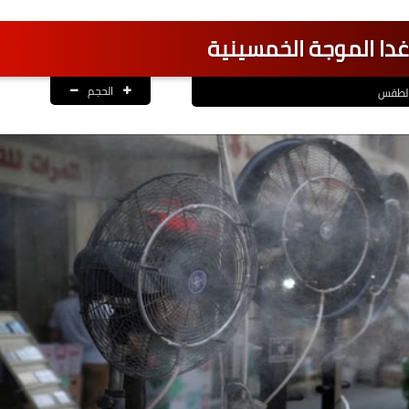
غدا الموجة الخمسينية
الحجم
لطقس