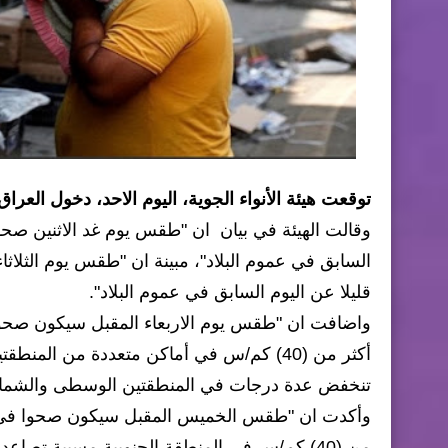
توقعت هيئة الأنواء الجوية، اليوم الاحد، دخول العر
وقالت الهيئة في بيان ان "طقس يوم غد الاثنين صحوا
السابق في عموم البلاد"، مبينة ان "طقس يوم الثلاث
قليلا عن اليوم السابق في عموم البلاد".
واضافت ان "طقس يوم الاربعاء المقبل سيكون صحوا ف
أكثر من (40) كم/س في أماكن متعددة من ال
تنخفض عدة درجات في المنطقتين الوسطى والشمالية ب
وأكدت ان "طقس الخميس المقبل سيكون صحوا في عموم
من (40) كم/س في المنطقة الجنوبية مسببة تص