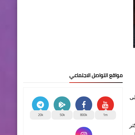
مواقع التواصل الاجتماعي
لى
20k
50k
800k
1m
ثر
طى