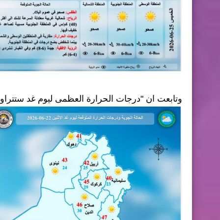
وتابعت ان "درجات الحرارة العظمى ليوم غد ستتراوح بين 41-50 