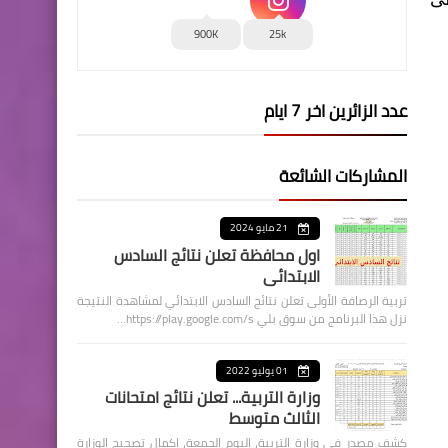
900K
25k
عدد الزائرين اخر 7 ايام
المشاركات الشائعة
21 مايو 2024
اول محافظة تعلن نتائج السادس
الابتدائي
تربية الرصافة الأولى تعلن نتائج السادس الابتدائي لمشاهدة النتيجة
نزل هذا البرنامج من سوق بلي https://play.google.com/s…
01 يوليو 2022
وزارة التربية... تعلن نتائج امتحانات
الثالث متوسط
كشف مصدر في وزارة التربية، اليوم الجمعة، اكمال تصحيح الوزارة