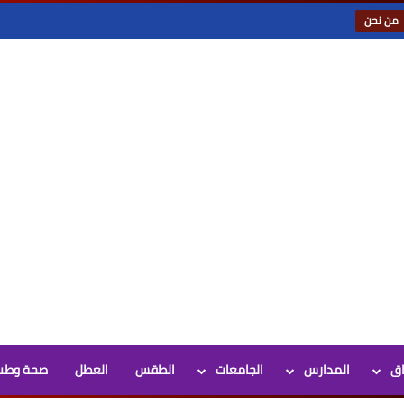
من نحن
اق
المدارس
الجامعات
الطقس
العطل
صحة وطب