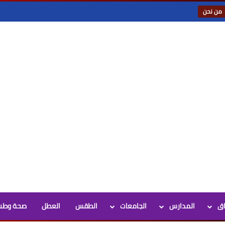
من نحن
اق
المدارس
الجامعات
الطقس
العطل
صحة وطب