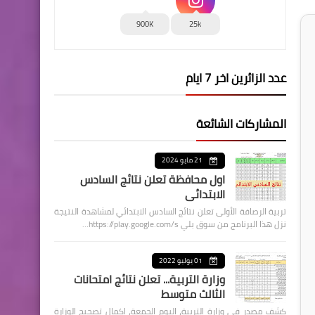
900K
25k
عدد الزائرين اخر 7 ايام
المشاركات الشائعة
21 مايو 2024
اول محافظة تعلن نتائج السادس
الابتدائي
تربية الرصافة الأولى تعلن نتائج السادس الابتدائي لمشاهدة النتيجة
نزل هذا البرنامج من سوق بلي https://play.google.com/s…
01 يوليو 2022
وزارة التربية... تعلن نتائج امتحانات
الثالث متوسط
كشف مصدر في وزارة التربية، اليوم الجمعة، اكمال تصحيح الوزارة