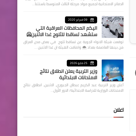
الدفاتر الامتحانية لجميع مواد مرحلة الثالث المتوسط باستثنا…
09 فبراير 2020
اليكم المحافظات العراقية التي
ستشهد تساقط للثلوج غدا الاثنين🥶
توقعت هيئة الانواء الجوية عن تساقط ثلوج في بعض مدن العراق
من بينها العاصمة بغداد ⁦🌨️⁩ واضافت الهيئة ان غدا الاثنين …
25 مايو 2026
وزير التربية يعلن انطلاق نتائج
الامتحانات الابتدائية
أعلن وزير التربية عبد الكريم عبطان الجبوري، الاثنين، انطلاق نتائج
الامتحانات الوزارية للدراسة الابتدائية/ الدور الأول…
اعلان