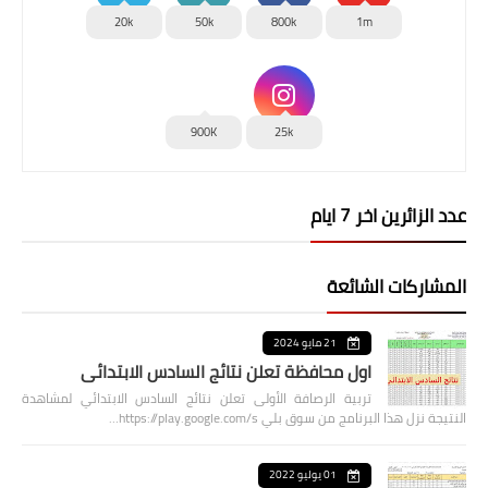
20k
50k
800k
1m
900K
25k
عدد الزائرين اخر 7 ايام
المشاركات الشائعة
21 مايو 2024
اول محافظة تعلن نتائج السادس الابتدائي
تربية الرصافة الأولى تعلن نتائج السادس الابتدائي لمشاهدة
النتيجة نزل هذا البرنامج من سوق بلي https://play.google.com/s…
01 يوليو 2022