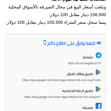
وبلغت أسعار البيع في محال الصيرفة بالأسواق المحلية
الاخبار الاقتصادية
156,500 دينار مقابل 100 دولار.
الاخبار الرياضية
بينما سجل سعر الشراء 155,500 دينار مقابل 100 دولار.
المدارس
📢 تابعنا وابقَ على اطلاع دائم 👇
اخبار وقرارات وزارة التربية
نتائج الامتحانات
تيليجرام:
https://t.me/iraqjobs2019
المرحلة الابتدائية
تطبيق وظائف العراق:
المرحلة المتوسطة
https://play.google.com/store/apps/details?id=com.iraq21jobs
المرحلة الاعدادية
تطبيق الرعاية الاجتماعية:
https://play.google.com/store/apps/details?id=com.re3ayah1
اسئلة وزارية
فيسبوك: