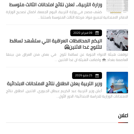
وزارة التربية... تعلن نتائج امتحانات الثالث متوسط
كشف مصدر في وزارة التربية، اليوم الجمعة، اكمال تصحيح الوزارة
الدفاتر الامتحانية لجميع مواد مرحلة الثالث المتوسط باستثنا…
09 فبراير 2020
اليكم المحافظات العراقية التي ستشهد تساقط
للثلوج غدا الاثنين🥶
توقعت هيئة الانواء الجوية عن تساقط ثلوج في بعض مدن العراق من بينها
العاصمة بغداد ⁦🌨️⁩ واضافت الهيئة ان غدا الاثنين …
25 مايو 2026
وزير التربية يعلن انطلاق نتائج الامتحانات الابتدائية
أعلن وزير التربية عبد الكريم عبطان الجبوري، الاثنين، انطلاق نتائج
الامتحانات الوزارية للدراسة الابتدائية/ الدور الأول…
اعلان