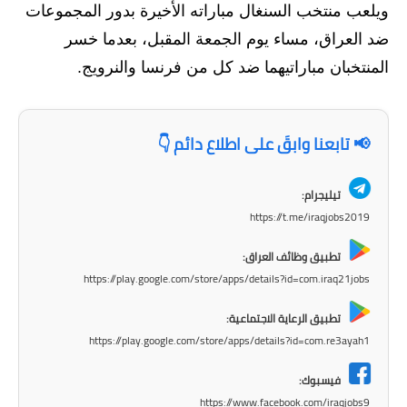
المرحلة الابتدائية
ويلعب منتخب السنغال مباراته الأخيرة بدور المجموعات
ضد العراق، مساء يوم الجمعة المقبل، بعدما خسر
المرحلة المتوسطة
المنتخبان مباراتيهما ضد كل من فرنسا والنرويج.
المرحلة الاعدادية
مرشحات
📢 تابعنا وابقَ على اطلاع دائم 👇
المرحلة الابتدائية
تيليجرام:
المرحلة المتوسطة
https://t.me/iraqjobs2019
المرحلة الاعدادية
تطبيق وظائف العراق:
https://play.google.com/store/apps/details?id=com.iraq21jobs
كتب مدرسية
تطبيق الرعاية الاجتماعية:
المرحلة الابتدائية
https://play.google.com/store/apps/details?id=com.re3ayah1
المرحلة المتوسطة
فيسبوك:
https://www.facebook.com/iraqjobs9