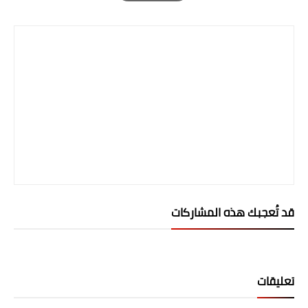
Print
المرحلة الابتدائية
المرحلة المتوسطة
المرحلة الاعدادية
الجامعات
اخبار وقرارات وزارة التعليم
العالي
استمارة القبول المركزي
قد تُعجبك هذه المشاركات
نتائج القبول المركزي
الطقس
تعليقات
العطل