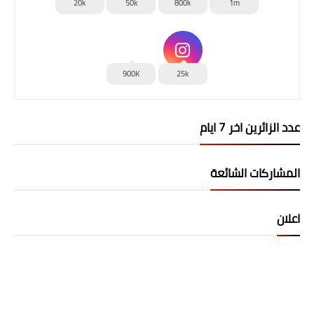
20k
50k
800k
1m
900K
25k
عدد الزائرين اخر 7 ايام
المشاركات الشائعة
اعلان