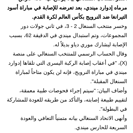
مرماه إدوارد ميندي، بعد تعرضه للإصابة في مباراة أسود
الاخبار الاقتصادية
التيرانغا ضد النرويج بكأس العالم لكرة القدم.
الاخبار الرياضية
وخسر منتخب السنغال 2 - 3، في ثاني جولات دور
المجموعات، وتم استبدال ميندي في الدقيقة 62، بسبب
المدارس
الإصابة ليشارك موري دياو بديلاً له.
اخبار وقرارات وزارة التربية
وقال الحساب الرسمي للمنتخب السنغالي على منصة
(X)، "في أعقاب إصابة الركبة اليسرى التي تلقاها إدوارد
نتائج الامتحانات
ميندي في مباراة النرويج، فإنه لن يكون متاحاً لمباراة
المرحلة الابتدائية
السنغال المقبلة".
وأضاف البيان: "سيتم إجراء فحوصات طبية معمقة،
المرحلة المتوسطة
لتقييم طبيعة إصابته، والتأكد من طريقه للعودة للمشاركة
المرحلة الاعدادية
في البطولة".
وأنهى الاتحاد السنغالي بيانه متمنياً التعافي والعودة
اسئلة وزارية
السريعة للحارس ميندي.