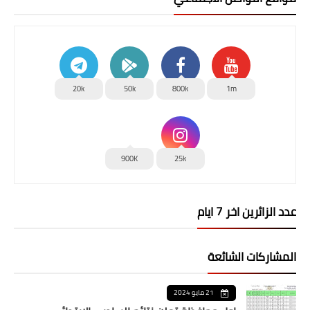
20k
50k
800k
1m
900K
25k
عدد الزائرين اخر 7 ايام
المشاركات الشائعة
21 مايو 2024