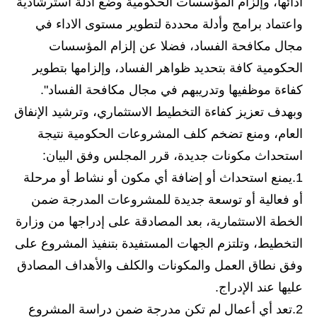
أدائها، وإلزام المؤسسات الحكومية وضع أدلة استرشادية
المرحلة الاعدادية
واعتماد برامج وأدلة محددة لتطوير مستوى الاداء في
ملازم دراسية
مجال مكافحة الفساد، فضلا عن إلزام المؤسسات
الحكومية كافة بتحديد ظواهر الفساد، وإلزامها بتطوير
المرحلة الابتدائية
كفاءة موظفيها وتدريبهم في مجال مكافحة الفساد".
المرحلة المتوسطة
وبهدف تعزيز كفاءة التخطيط الاستثماري، وترشيد الإنفاق
العام، ومنع تضخم كلف المشروعات الحكومية نتيجة
المرحلة الاعدادية
استحداث مكونات جديدة، قرر المجلس وفق البيان:
دروس
1.يمنع استحداث أو إضافة أي مكون أو نشاط أو مرحلة
أو فعالية أو توسعة جديدة للمشروعات المدرجة ضمن
المرحلة الابتدائية
الخطة الاستثمارية، بعد المصادقة على إدراجها من وزارة
المرحلة المتوسطة
التخطيط، وتلتزم الجهات المستفيدة بتنفيذ المشروع على
وفق نطاق العمل والمكونات والكلف والأهداف المصادق
المرحلة الاعدادية
عليها عند الإدراج.
مواضيع انشاء
2.تعد أي أعمال لم تكن مدرجة ضمن دراسة المشروع