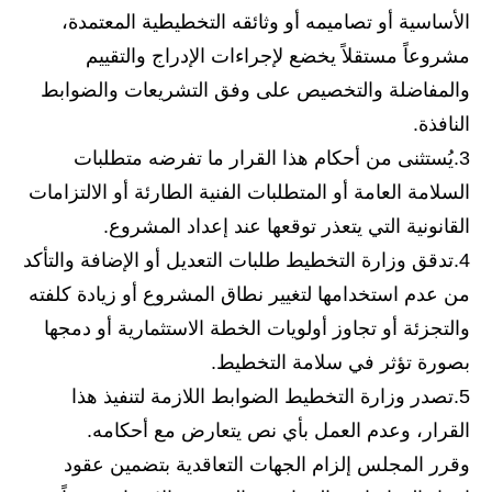
الأساسية أو تصاميمه أو وثائقه التخطيطية المعتمدة،
المرحلة الابتدائية
مشروعاً مستقلاً يخضع لإجراءات الإدراج والتقييم
المرحلة المتوسطة
والمفاضلة والتخصيص على وفق التشريعات والضوابط
النافذة.
المرحلة الاعدادية
3.يُستثنى من أحكام هذا القرار ما تفرضه متطلبات
الجامعات
السلامة العامة أو المتطلبات الفنية الطارئة أو الالتزامات
القانونية التي يتعذر توقعها عند إعداد المشروع.
اخبار وقرارات وزارة التعليم
العالي
4.تدقق وزارة التخطيط طلبات التعديل أو الإضافة والتأكد
من عدم استخدامها لتغيير نطاق المشروع أو زيادة كلفته
استمارة القبول المركزي
والتجزئة أو تجاوز أولويات الخطة الاستثمارية أو دمجها
نتائج القبول المركزي
بصورة تؤثر في سلامة التخطيط.
5.تصدر وزارة التخطيط الضوابط اللازمة لتنفيذ هذا
الطقس
القرار، وعدم العمل بأي نص يتعارض مع أحكامه.
العطل
وقرر المجلس إلزام الجهات التعاقدية بتضمين عقود