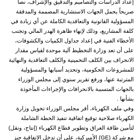
صحة وطب
إعداد الدراسات والتصاميم والتدقيق والإشراف، نصاً
صريحاً يحمل الجهات الاستشارية المصممة والمدققة
فن ومشاهير
المسؤولية القانونية والتعاقدية الكاملة عن أي زيادة في
العامة
كلفة المشاريع، وذلك لإنهاء ظاهرة الهدر المالي وتجنب
الأخطاء الفنية في إعداد جداول الكميات والكشوفات،
على أن تعد وزارة التخطيط آلية موحدة لقياس مقدار
الانحراف بين الكلف التخمينية والكلف التعاقدية والنهائية
للمشروعات الحكومية، وتحديد أسبابها والمسؤولية
المترتبة عنها، ورفع تقرير سنوي إلى مجلس الوزراء
بالجهات المتسببة بالانحرافات والإجراءات المأخوذة
بشأنها .
وفي ملف الكهرباء، أقر مجلس الوزراء تخويل وزارة
الكهرباء صلاحية توقيع اتفاقية تنفيذ الخطة الشاملة
لتأمين طاقة العراق وتطوير قطاع الكهرباء (إنتاج، ونقل)
مع شركة (GE) الأميركية، على أن تدخل الاتفاقية حيز