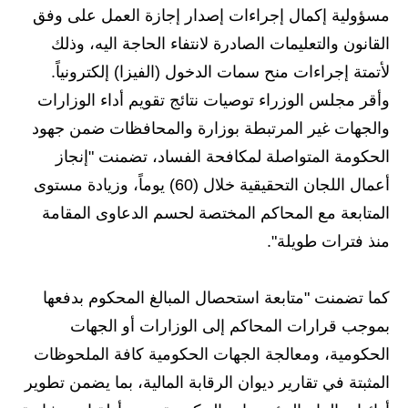
المرحلة الابتدائية
مسؤولية إكمال إجراءات إصدار إجازة العمل على وفق
المرحلة المتوسطة
القانون والتعليمات الصادرة لانتفاء الحاجة اليه، وذلك
لأتمتة إجراءات منح سمات الدخول (الفيزا) إلكترونياً.
المرحلة الاعدادية
وأقر مجلس الوزراء توصيات نتائج تقويم أداء الوزارات
مرشحات
والجهات غير المرتبطة بوزارة والمحافظات ضمن جهود
الحكومة المتواصلة لمكافحة الفساد، تضمنت "إنجاز
المرحلة الابتدائية
أعمال اللجان التحقيقية خلال (60) يوماً، وزيادة مستوى
المرحلة المتوسطة
المتابعة مع المحاكم المختصة لحسم الدعاوى المقامة
منذ فترات طويلة".
المرحلة الاعدادية
كتب مدرسية
كما تضمنت "متابعة استحصال المبالغ المحكوم بدفعها
بموجب قرارات المحاكم إلى الوزارات أو الجهات
المرحلة الابتدائية
الحكومية، ومعالجة الجهات الحكومية كافة الملحوظات
المرحلة المتوسطة
المثبتة في تقارير ديوان الرقابة المالية، بما يضمن تطوير