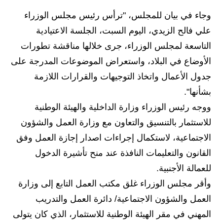
وجاء في بيان للمجلس، "ترأس رئيس مجلس الوزراء
الاخبار الاقتصادية
علي فالح الزيدي، اليوم السبت، الجلسة الاعتيادية
الاخبار الرياضية
التاسعة لمجلس الوزراء، جرى خلالها مناقشة تطورات
الأوضاع في البلاد، واستعراض الموضوعات المدرجة على
المدارس
جدول الأعمال واتخاذ التوجيهات والقرارات اللازمة
اخبار وقرارات وزارة التربية
بشأنها".
ووجه رئيس الوزراء وزارة الداخلية والهيئة الوطنية
نتائج الامتحانات
للاستثمار بالتنسيق والتعاون مع وزارة العمل والشؤون
المرحلة الابتدائية
الاجتماعية، لاستكمال إجراءات اصدار إجازة العمل وفق
المرحلة المتوسطة
القانون والتعليمات النافذة عند منح تأشيرة الدخول
للعمالة الأجنبية.
المرحلة الاعدادية
وأقر مجلس الوزراء غلق مكتب العمل التابع إلى وزارة
اسئلة وزارية
العمل والشؤون الاجتماعية/ دائرة العمل والتدريب
المهني في مقر الهيئة الوطنية للاستثمار، الذي كان يتولى