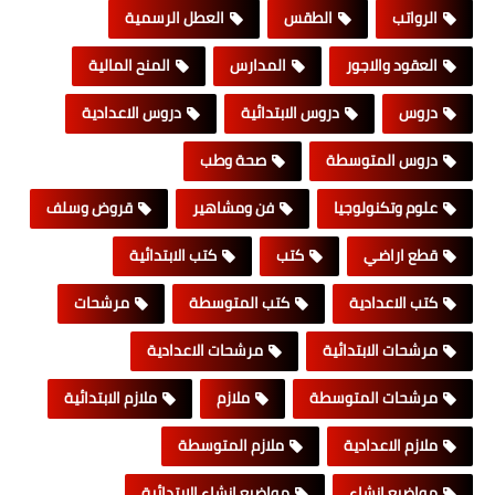
الرواتب
الطقس
العطل الرسمية
العقود والاجور
المدارس
المنح المالية
دروس
دروس الابتدائية
دروس الاعدادية
دروس المتوسطة
صحة وطب
علوم وتكنولوجيا
فن ومشاهير
قروض وسلف
قطع اراضي
كتب
كتب الابتدائية
كتب الاعدادية
كتب المتوسطة
مرشحات
مرشحات الابتدائية
مرشحات الاعدادية
مرشحات المتوسطة
ملازم
ملازم الابتدائية
ملازم الاعدادية
ملازم المتوسطة
مواضيع انشاء
مواضيع انشاء الابتدائية