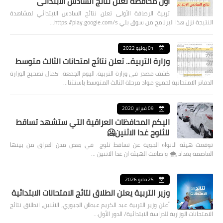
اول محافظة تعلن نتائج السادس الابتدائي
تربية الرصافة الأولى تعلن نتائج السادس الابتدائي لمشاهدة
النتيجة نزل هذا البرنامج من سوق بلي https://play.google.com/s…
01 يوليو 2022
وزارة التربية... تعلن نتائج امتحانات الثالث متوسط
كشف مصدر في وزارة التربية، اليوم الجمعة، اكمال تصحيح الوزارة
الدفاتر الامتحانية لجميع مواد مرحلة الثالث المتوسط باستثنا…
09 فبراير 2020
اليكم المحافظات العراقية التي ستشهد تساقط
للثلوج غدا الاثنين🥶
توقعت هيئة الانواء الجوية عن تساقط ثلوج في بعض مدن العراق من بينها
العاصمة بغداد ⁦🌨️⁩ واضافت الهيئة ان غدا الاثنين …
25 مايو 2026
وزير التربية يعلن انطلاق نتائج الامتحانات الابتدائية
أعلن وزير التربية عبد الكريم عبطان الجبوري، الاثنين، انطلاق نتائج
الامتحانات الوزارية للدراسة الابتدائية/ الدور الأول…