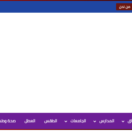
من نحن
اق
المدارس
الجامعات
الطقس
العطل
صحة وطب