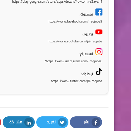
https://play.google.com/store/apps/details?id=com.re3ayah1
فيسبوك:
https://www.facebook.com/iraqjobs9
يوتيوب:
https://www.youtube.com/@iraqjobs
انستغرام:
https://www.instagram.com/iraqjobs0/
تيكتوك:
https://www.tiktok.com/@iraqjobs
نشر
تغريد
مشاركة
LinkedIn
Twitter
Facebook