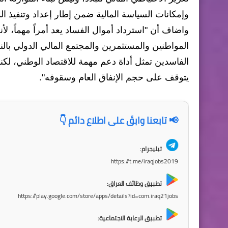
وإمكانات السياسة المالية ضمن إطار إعداد وتنفيذ الم
واضاف أن "استرداد أموال الفساد يعد أمراً مهماً، لأن
المواطنين والمستثمرين والمجتمع المالي الدولي بالنظ
الفاسدين تمثل أداة دعم مهمة للاقتصاد الوطني، لكنها 
يتوقف على حجم الإنفاق العام وسقوفه".
📢 تابعنا وابقَ على اطلاع دائم 👇
تيليجرام:
https://t.me/iraqjobs2019
تطبيق وظائف العراق:
https://play.google.com/store/apps/details?id=com.iraq21jobs
تطبيق الرعاية الاجتماعية: